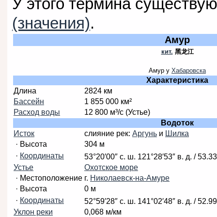
У этого термина существую
(значения)
.
Амур
кит.
黑龙江
Амур у
Хабаровска
Характеристика
Длина
2824 км
Бассейн
1 855 000 км²
Расход воды
12 800 м³/с (Устье)
Водоток
Исток
слияние рек:
Аргунь
и
Шилка
· Высота
304 м
·
Координаты
53°20′00″ с. ш.
121°28′53″ в. д.
/
53.33
Устье
Охотское море
· Местоположение
г.
Николаевск-на-Амуре
· Высота
0 м
·
Координаты
52°59′28″ с. ш.
141°02′48″ в. д.
/
52.99
Уклон реки
0,068 м/км