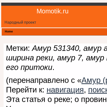
Momotik.ru
Народный проект
Home
Метки:
Амур 531340, амур 
ширина реки, амур 7, аму
его притоки
.
(перенаправлено с «
Амур (
Перейти к:
навигация
,
поис
Эта статья о реке; о прови