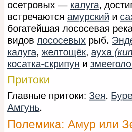
осетровых —
калуга
, дост
встречаются
амурский
и
са
богатейшая лососевая река
видов
лососевых
рыб.
Энд
калуга
,
желтощёк
,
ауха
(ки
косатка-скрипун
и
змееголо
Притоки
Главные притоки:
Зея
,
Бур
Амгунь
.
Полемика: Амур или З