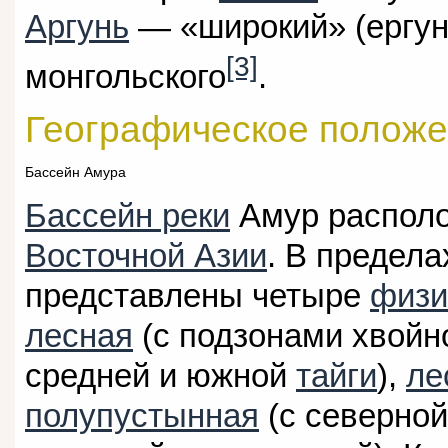
Аргунь
— «широкий» (ергунь
[3]
монгольского
.
Географическое полож
Бассейн Амура
Бассейн реки
Амур распол
Восточной Азии
. В предел
представлены четыре
физи
лесная
(с подзонами хвойн
средней и южной
тайги
),
ле
полупустынная
(с северной