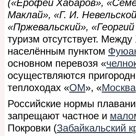
(«Ерофей Хабаров», «Семё
Маклай», «Г. И. Невельской
«Пржевальский», «Георгий
туризм отсутствует. Между
населённым пунктом
Фуюа
основном перевозя «
челно
осуществляются пригородн
теплоходах «
ОМ
», «
Москва
Российские нормы плаван
запрещают частное и
мало
Покровки (
Забайкальский к