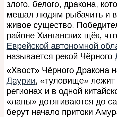
злого, белого, дракона, кот
мешал людям рыбачить и 
живое существо. Победител
районе Хинганских щёк, чт
Еврейской автономной обл
называется рекой Чёрного
«Хвост» Чёрного Дракона н
Даурии
, «туловище» лежит
регионах и в одной китайс
«лапы» дотягиваются до с
берут начало притоки Аму