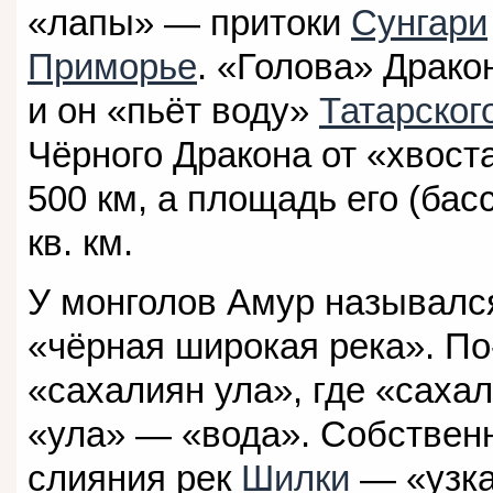
«лапы» — притоки
Сунгари
Приморье
. «Голова» Драко
и он «пьёт воду»
Татарског
Чёрного Дракона от «хвост
500 км, а площадь его (бас
кв. км.
У монголов Амур называл
«чёрная широкая река». По
«сахалиян ула», где «саха
«ула» — «вода». Собствен
слияния рек
Шилки
— «узка