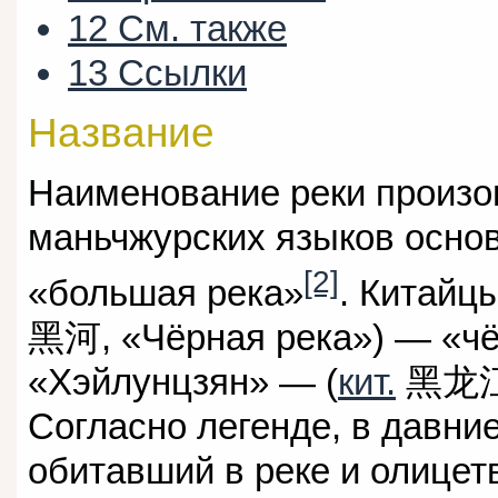
12
См. также
13
Ссылки
Название
Наименование реки произо
маньчжурских языков осно
[2]
«большая река»
. Китайц
黑河
, «Чёрная река») — «ч
«Хэйлунцзян» — (
кит.
黑龙
Согласно легенде, в давни
обитавший в реке и олицет