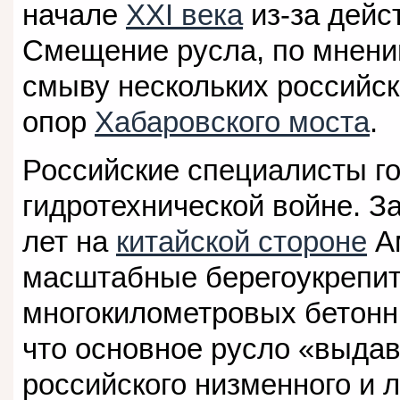
начале
XXI века
из-за дейс
Смещение русла, по мнени
смыву нескольких российс
опор
Хабаровского моста
.
Российские специалисты г
гидротехнической войне. З
лет на
китайской стороне
Ам
масштабные берегоукрепит
многокилометровых бетонны
что основное русло «выдав
российского низменного и 