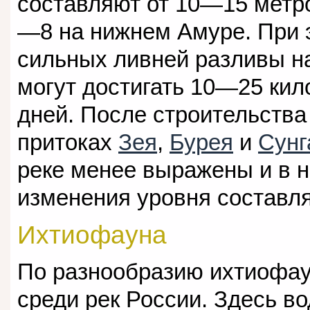
составляют от 10—15 метро
—8 на нижнем Амуре. При 
сильных ливней разливы н
могут достигать 10—25 кил
дней. После строительств
притоках
Зея
,
Бурея
и
Сунг
реке менее выражены и в 
изменения уровня составл
Ихтиофауна
По разнообразию ихтиофау
среди рек России. Здесь в