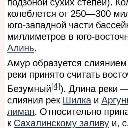
подзоной сухих степей). К
колеблется от 250—300 ми
юго-западной части бассей
миллиметров в юго-восточ
Алинь
.
Амур образуется слиянием
реки принято считать вост
[4]
Безумный
). Длина реки 
слияния рек
Шилка
и
Аргун
лиман
. Относительно прин
к
Сахалинскому заливу
и, 