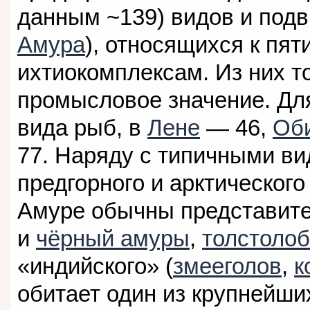
данным ~139) видов и подв
Амура
), относящихся к пя
ихтиокомплексам. Из них т
промысловое значение. Дл
вида рыб, в
Лене
— 46,
Об
77. Наряду с типичными ви
предгорного и арктическог
Амуре обычны представител
и
чёрный амуры
,
толстолоб
«индийского» (
змееголов
,
к
обитает один из крупнейши