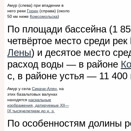
Амур (слева) при впадении в
него реки
Горин
(справа) (около
50 км ниже
Комсомольска
)
По площади бассейна (1 85
четвёртое место среди рек
Лены
) и десятое место ср
расход воды — в районе
К
с, в районе устья — 11 400 
Амур у села
Сикачи-Алян
, на
этих базальтовых валунах
находятся
наскальные
изображения, датируемые XII—
IX тысячелетием до н. э.
По особенностям долины ре