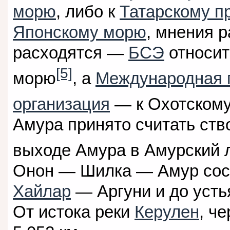
морю
, либо к
Татарскому п
Японскому морю
, мнения 
расходятся —
БСЭ
относит
[5]
морю
, а
Международная 
организация
— к Охотском
Амура принято считать ств
выходе Амура в Амурский 
Онон — Шилка — Амур сост
Хайлар
— Аргуни и до усть
От истока реки
Керулен
, ч