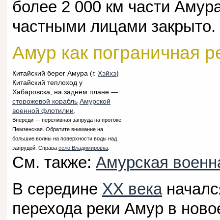
более 2 000 км части Амур
частными лицами закрыто.
Амур как пограничная р
Китайский берег Амура (г.
Хэйхэ
)
Китайский теплоход у
Хабаровска, на заднем плане —
сторожевой корабль
Амурской
военной флотилии
.
Впереди — переливная запруда на протоке
Пемзенская. Обратите внимание на
большие волны на поверхности воды над
запрудой. Справа
село Владимировка
.
См. также:
Амурская военн
В середине
XX века
началс
перехода реки Амур в нов