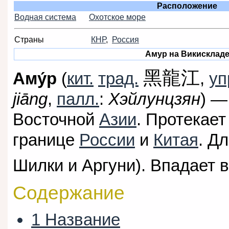
Расположение
Водная система
Охотское море
Страны
КНР
,
Россия
исток
устье
Амур на Викисклад
黑龍江
Аму́р
(
кит.
трад.
,
уп
jiāng
,
палл.
:
Хэйлунцзян
) —
Восточной
Азии
. Протекае
границе
России
и
Китая
. Д
Шилки и Аргуни). Впадает 
Содержание
1
Название