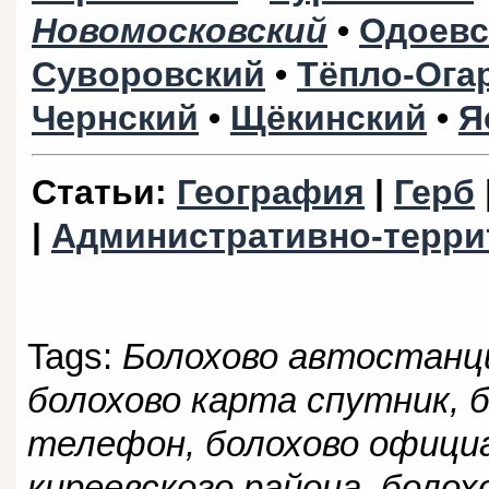
Новомосковский
•
Одоевс
Суворовский
•
Тёпло-Ога
Чернский
•
Щёкинский
•
Я
Статьи
:
География
|
Герб
|
Административно-терри
Tags:
Болохово автостанци
болохово карта спутник, 
телефон, болохово офици
киреевского района, болох