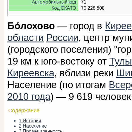
Автомобильный код
71
Код ОКАТО
70 228 508
Бо́лохово
— город в
Кирее
области
России
, центр му
(городского поселения) "го
19 км к юго-востоку от
Тулы
Киреевска
, вблизи реки
Ши
Население (по итогам
Всер
2010 года
) — 9 619 человек
Содержание
1
История
2
Население
3
Промышленность