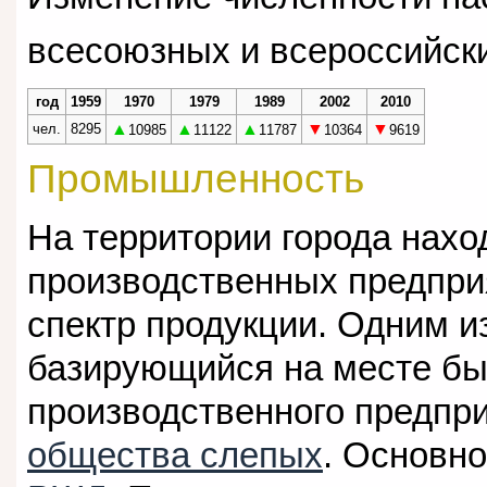
всесоюзных и всероссийск
год
1959
1970
1979
1989
2002
2010
▲
▲
▲
▼
▼
чел.
8295
10985
11122
11787
10364
9619
Промышленность
На территории города нахо
производственных предпри
спектр продукции. Одним и
базирующийся на месте бы
производственного предпр
общества слепых
. Основно