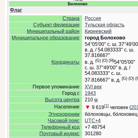
Болохово
Флаг
Страна
Россия
Субъект федерации
Тульская область
Муниципальный район
Киреевский
Муниципальное образование
город Болохово
54°05′00″ с. ш.
37°49′00
в. д.
/
54.083333° с. ш.
37.816667°
(G)
(O)
(Я)
Координаты
в. д.
54°05′00″
с. ш.
37°49′00″ в. д.
/
54.083333° с. ш.
(G)
(O)
(
37.816667° в. д.
Первое упоминание
XVI век
Город с
1943
Высота центра
210
м
[1]
▼
Население
9 619
человек (
20
Этнохороним
бо́лоховцы, бо́лоховец
Часовой пояс
UTC+4
Телефонный код
+7 48754
Почтовый индекс
301280