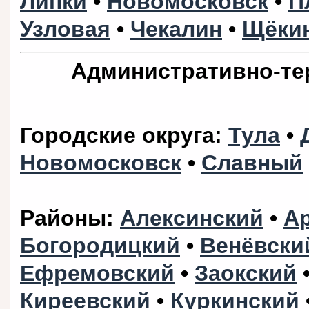
Липки
•
Новомосковск
•
П
Узловая
•
Чекалин
•
Щёки
Административно-те
Городские округа
:
Тула
•
Новомосковск
•
Славный
Районы
:
Алексинский
•
А
Богородицкий
•
Венёвски
Ефремовский
•
Заокский
Киреевский
•
Куркинский