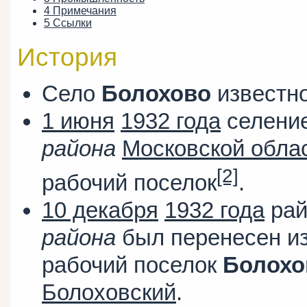
4
Примечания
5
Ссылки
История
Село
Болохово
известно
1 июня
1932 года
селени
района
Московской обла
[2]
рабочий поселок
.
10 декабря
1932 года
рай
района
был перенесен и
рабочий поселок
Болохо
Болоховский
.