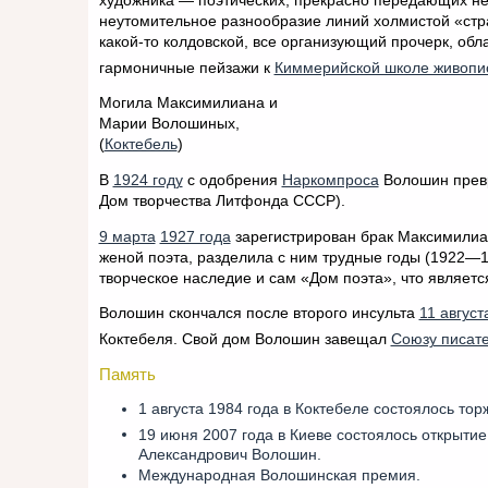
художника — поэтических, прекрасно передающих не 
неутомительное разнообразие линий холмистой «стр
какой-то колдовской, все организующий прочерк, обл
гармоничные пейзажи к
Киммерийской школе живопи
Могила Максимилиана и
Марии Волошиных,
(
Коктебель
)
В
1924 году
с одобрения
Наркомпроса
Волошин превр
Дом творчества Литфонда СССР).
9 марта
1927 года
зарегистрирован брак Максимили
женой поэта, разделила с ним трудные годы (1922—1
творческое наследие и сам «Дом поэта», что являет
Волошин скончался после второго инсульта
11 август
Коктебеля. Свой дом Волошин завещал
Союзу писат
Память
1 августа 1984 года в Коктебеле состоялось то
19 июня 2007 года в Киеве состоялось открыти
Александрович Волошин.
Международная Волошинская премия.