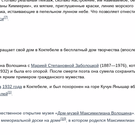
столько реальный пейзаж, сколько настроение, им навеваемое, б
аны Киммерии», их мягкие, приглушенные краски, линию морского
ака, истаивающие в пепельном лунном небе. Что позволяет отнести
[7]
си
.
ащает свой дом в Коктебеле в бесплатный дом творчества (впосл
ана Волошина с
Марией Степановной Заболоцкой
(1887—1976), кот
932) и была его опорой. После смерти поэта она сумела сохранить
ся ярким примером гражданского мужества.
а
1932 года
в Коктебеле, и был похоронен на горе Кучук-Янышар вб
[1]
елей
.
ржественное открытие музея «
Дом-музей Максимилиана Волошина
»
[10]
е мемориальной доски на доме
, в котором родился Максимилиан