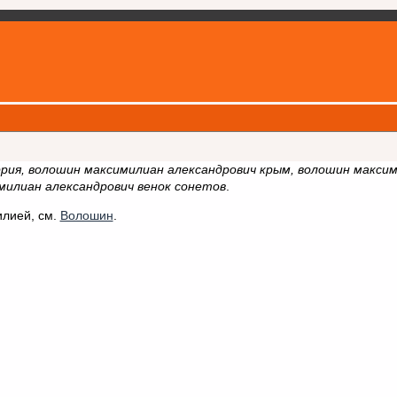
рия, волошин максимилиан александрович крым, волошин макси
милиан александрович венок сонетов
.
илией, см.
Волошин
.