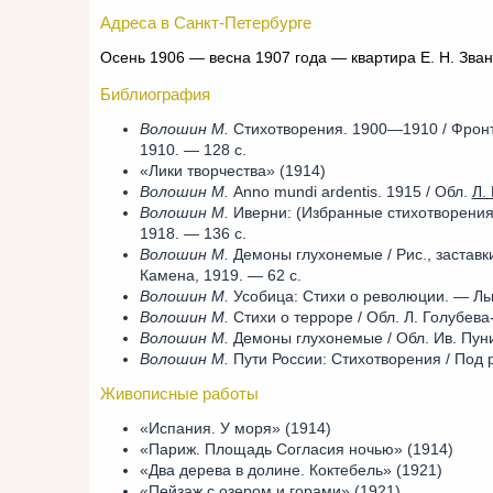
Адреса в Санкт-Петербурге
Осень 1906 — весна 1907 года — квартира Е. Н. Зва
Библиография
Волошин М.
Стихотворения. 1900—1910 / Фронтис
1910. — 128 с.
«Лики творчества» (1914)
Волошин М.
Anno mundi ardentis. 1915 / Обл.
Л.
Волошин М.
Иверни: (Избранные стихотворения) 
1918. — 136 с.
Волошин М.
Демоны глухонемые / Рис., заставки
Камена, 1919. — 62 с.
Волошин М.
Усобица: Стихи о революции. — Льв
Волошин М.
Стихи о терроре / Обл. Л. Голубева
Волошин М.
Демоны глухонемые / Обл. Ив. Пуни.
Волошин М.
Пути России: Стихотворения / Под р
Живописные работы
«Испания. У моря» (1914)
«Париж. Площадь Согласия ночью» (1914)
«Два дерева в долине. Коктебель» (1921)
«Пейзаж с озером и горами» (1921)