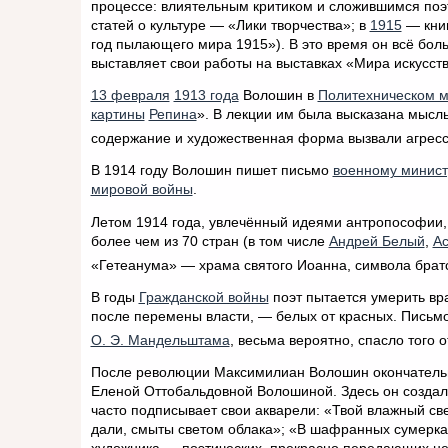
процессе: влиятельным критиком и сложившимся поэт
статей о культуре — «Лики творчества»; в
1915
— книг
год пылающего мира 1915»). В это время он всё бо
выставляет свои работы на выставках «Мира искусств
13 февраля
1913 года
Волошин в
Политехническом м
картины
Репина
». В лекции им была высказана мысль
содержание и художественная форма вызвали агресс
В 1914 году Волошин пишет письмо
военному минист
мировой войны
.
Летом 1914 года, увлечённый идеями антропософии
более чем из 70 стран (в том числе
Андрей Белый
,
Ас
«Гетеанума» — храма святого Иоанна, символа братс
В годы
Гражданской войны
поэт пытается умерить вра
после перемены власти, — белых от красных. Письм
О. Э. Мандельштама
, весьма вероятно, спасло того 
После революции Максимилиан Волошин окончательно
Еленой Оттобальдовной Волошиной. Здесь он создал
часто подписывает свои акварели: «Твой влажный св
дали, смыты светом облака»; «В шафранных сумерка