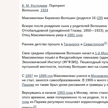
Б. М. Кустодиев
.
Портрет
Волошина
.
1924
Максимилиан Кириенко-Волошин (родился 16 (
28
) м
Вскоре после рождения сына у родителей Волошина
Оттобальдовной (урождённой Глазер, 1850—1923), ро
Отец Максимилиана умер в
1881 году
.
[1]
Раннее детство прошло в
Таганроге
и
Севастополе
.
Свое среднее образование Волошин начал в
1-й Мос
Максимилиан пошёл в Феодосийскую гимназию (здан
Экономический Институт (ФГФЭИ)). Пешеходный путь 
пустынной местности, поэтому Волошин жил на съем
С
1897
по
1899 год
Максимилиан учился в
Московско
не стал, занялся самообразованием. В 1900-х много
Париже
он также брал уроки рисования и гравюры у
Вернувшись в начале
1903 года
в Москву, легко стан
этого времени, живя попеременно то на родине, то в
года
из Парижа регулярно посылает корреспонденции
[1]
прессы
.