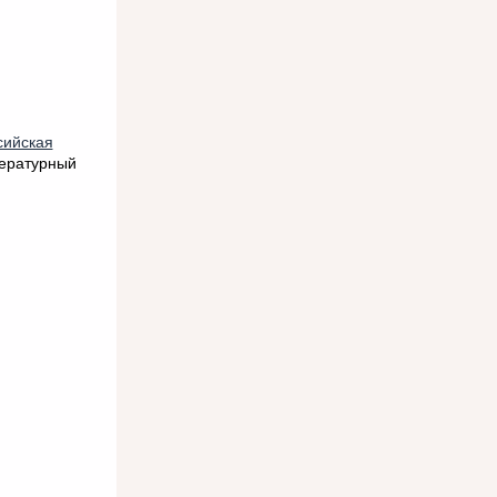
сийская
тературный