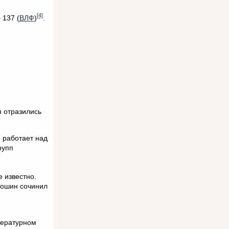
[4]
 137 (
ВЛФ
)
.
 отразились
 работает над
рупп
 известно.
лошин сочинил
тературном