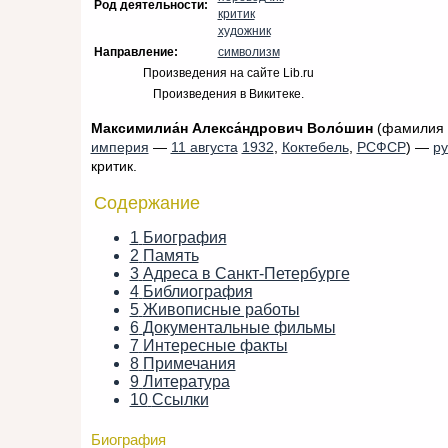
Род деятельности:
критик
художник
Направление:
символизм
Произведения на сайте Lib.ru
Произведения в Викитеке.
Максимилиа́н Алекса́ндрович Воло́шин
(фамилия 
империя
—
11 августа
1932
,
Коктебель
,
РСФСР
) —
ру
критик.
Содержание
1
Биография
2
Память
3
Адреса в Санкт-Петербурге
4
Библиография
5
Живописные работы
6
Документальные фильмы
7
Интересные факты
8
Примечания
9
Литература
10
Ссылки
Биография