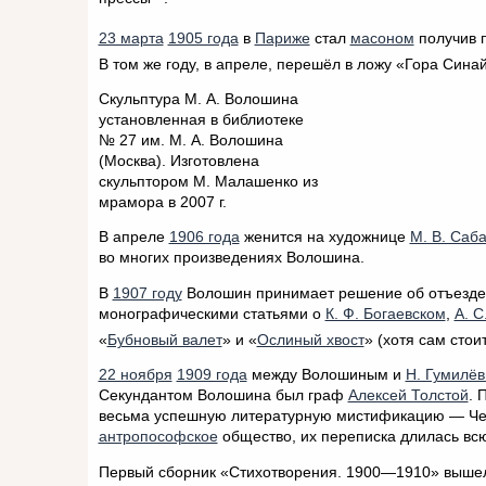
23 марта
1905 года
в
Париже
стал
масоном
получив 
В том же году, в апреле, перешёл в ложу «Гора Сина
Скульптура М. А. Волошина
установленная в библиотеке
№ 27 им. М. А. Волошина
(Москва). Изготовлена
скульптором М. Малашенко из
мрамора в 2007 г.
В апреле
1906 года
женится на художнице
М. В. Саб
во многих произведениях Волошина.
В
1907 году
Волошин принимает решение об отъезде
монографическими статьями о
К. Ф. Богаевском
,
А. С
«
Бубновый валет
» и «
Ослиный хвост
» (хотя сам стои
22 ноября
1909 года
между Волошиным и
Н. Гумилё
Секундантом Волошина был граф
Алексей Толстой
. 
весьма успешную литературную мистификацию — Черу
антропософское
общество, их переписка длилась всю
Первый сборник «Стихотворения. 1900—1910» вышел 