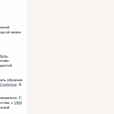
леной
ца её жизни.
бель
,
нсово-
ористой
ать обучение
Сорбонне
. В
ликоваться. С
сства; с
1904
зской