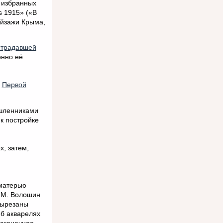
 избранных
s 1915» («В
ейзажи Крыма,
страдавшей
енно её
е
Первой
ышленниками
 к постройке
х, затем,
 матерью
 М. Волошин
вырезаны
б акварелях