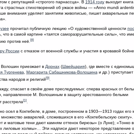
ом с репутацией «строгого парнассца». В
1914 году
выходит книга
а страстных стихотворений об ужасе войны — «Anno mundi ardenti
льше внимания уделяет занятиям живописью, пишет акварельные п
а».
узее
прочитал публичную лекцию «О художественной ценности
по
, что в самой картине «таятся саморазрушительные силы», что им
[8]
ию против неё.
ру России
с отказом от военной службы и участия в кровавой бойн
, Волошин приезжает в
Дорнах
(
Швейцария
), где вместе с едином
я Тургенева
,
Маргарита Сабашникова-Волошина
и др.) приступает
[9]
тва народов и религий
.
жду, спасает в своём доме преследуемых: сперва красных от белы
о, направленное М. Волошиным в защиту арестованного белыми
[1]
от расстрела
.
 осел в Коктебеле, в доме, построенном в 1903—1913 годах его
 множество акварелей, сложившихся в его «Коктебельскую сюиту».
ет и матовые тени дают камням оттенок бирюзы» (о Луне); «Тонко 
х лиловые холмы»… Эти надписи дают некоторое представление о