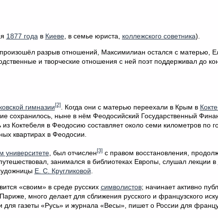
ая
1877 года
в
Киеве
, в семье юриста,
коллежского советника
).
 произошёл разрыв отношений, Максимилиан остался с матерью, Е
дственные и творческие отношения с ней поэт поддерживал до кон
[2]
ковской гимназии
. Когда они с матерью переехали в Крым в
Кокте
ие сохранилось, ныне в нём Феодосийский Государственный Фина
из Коктебеля в Феодосию составляет около семи километров по г
ных квартирах в Феодосии.
[3]
м университете
, был отчислен
с правом восстановления, продолж
 путешествовал, занимался в библиотеках Европы, слушал лекции в
 художницы
Е. С. Кругликовой
.
овится «своим» в среде русских
символистов
; начинает активно пуб
 Париже, много делает для сближения русского и французского иску
 для газеты «Русь» и журнала «Весы», пишет о России для францу