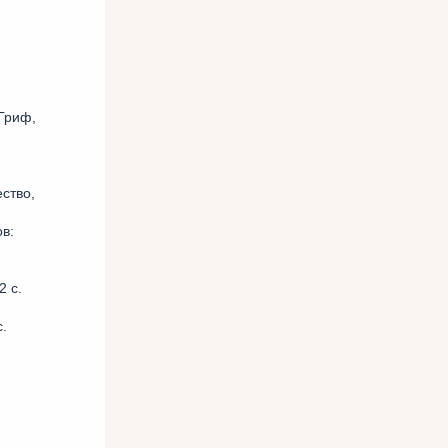
 Гриф,
ство,
в:
2 с.
.