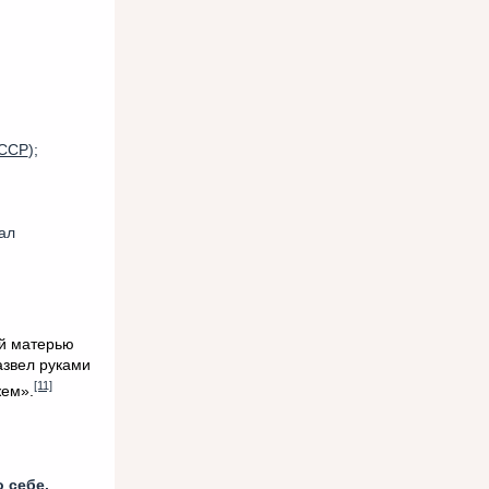
СССР
);
ал
ей матерью
азвел руками
[11]
жем».
о себе.