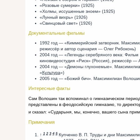
«Розовые сумерки» (1925)
«Холмы, иссушенные зноем» (1925)
«Лунный вихрь» (1926)
«Свинцовый свет» (1926)
Документальные фильмы
1992 год — «Киммерийский затворник. Максими
режиссёр и автор сценария — Олег Рябоконь)
2004 год — «Легенды серебряного века: Фильм
киновидеостудия «Риск» (Россия), режиссёр — 
2004 год — «Демоны глухонемые». Максимилиа
«
Культура
»)
2005 год — «Божий бич». Максимилиан Волошин 
Интересные факты
Сам Волошин так вспоминал о гимназическом периоде
представлены в феодосийскую гимназию, то директо
и сказал: «Сударыня, мы, конечно, вашего сына прим
Примечания
1
2
3
4
5
↑
Купченко В. П. Труды и дни Максимил