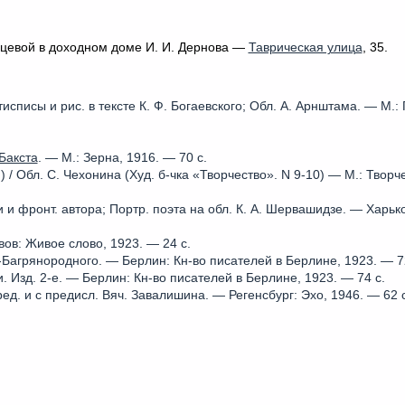
нцевой в доходном доме И. И. Дернова —
Таврическая улица
, 35.
писы и рис. в тексте К. Ф. Богаевского; Обл. А. Арнштама. — М.:
 Бакста
. — М.: Зерна, 1916. — 70 с.
/ Обл. С. Чехонина (Худ. б-чка «Творчество». N 9-10) — М.: Творче
 и фронт. автора; Портр. поэта на обл. К. А. Шервашидзе. — Харько
ов: Живое слово, 1923. — 24 с.
-Багрянородного. — Берлин: Кн-во писателей в Берлине, 1923. — 7
 Изд. 2-е. — Берлин: Кн-во писателей в Берлине, 1923. — 74 с.
ед. и с предисл. Вяч. Завалишина. — Регенсбург: Эхо, 1946. — 62 с