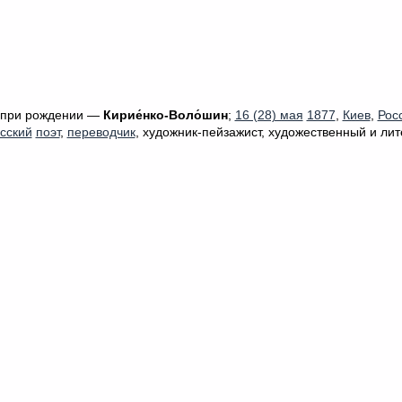
при рождении —
Кирие́нко-Воло́шин
;
16 (28) мая
1877
,
Киев
,
Рос
сский
поэт
,
переводчик
, художник-пейзажист, художественный и ли