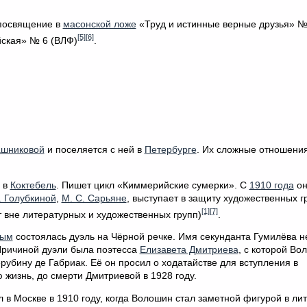
посвящение в
масонской ложе
«Труд и истинные верные друзья» №
[5]
[6]
йская» № 6 (ВЛФ)
.
ашниковой
и поселяется с ней в
Петербурге
. Их сложные отношения
 в
Коктебель
. Пишет цикл «Киммерийские сумерки». С
1910 года
он
. Голубкиной
,
М. С. Сарьяне
, выступает в защиту художественных г
[1]
[7]
т вне литературных и художественных групп)
.
вым
состоялась дуэль на Чёрной речке. Имя секунданта Гумилёва не
Причиной дуэли была поэтесса
Елизавета Дмитриева
, с которой Во
бину де Габриак. Её он просил о ходатайстве для вступления в
 жизнь, до смерти Дмитриевой в 1928 году.
в Москве в 1910 году, когда Волошин стал заметной фигурой в ли