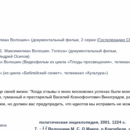
лиан Волошин» (документальный фильм, 2 серии (
Гостелерадио 
 1. Максимилиан Волошин. Голоса» (документальный фильм,
Андрей Осипов)
н Волошин.(Видеофильм из цикла «Плоды просвещения», телекан
(из цикла «Библейский сюжет», телеканал «Культура»)
 своей жизни: "Когда отзывы о моих московских успехах были мо
р, гуманный и престарелый Василий Ксенофонтович Виноградов, р
ем, но должен вас предупредить, что идиотов мы исправить не мо
политическая энциклопедия, 2001. 1224 с.
иана
1
2
↑
Волошина М. С. О Максе, о Коктебеле, 