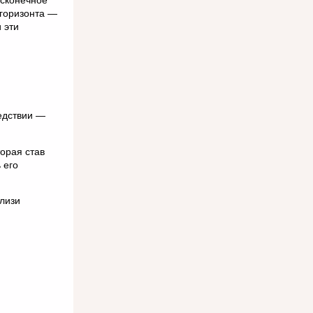
есконечное
 горизонта —
 эти
едствии —
орая став
 его
лизи
.