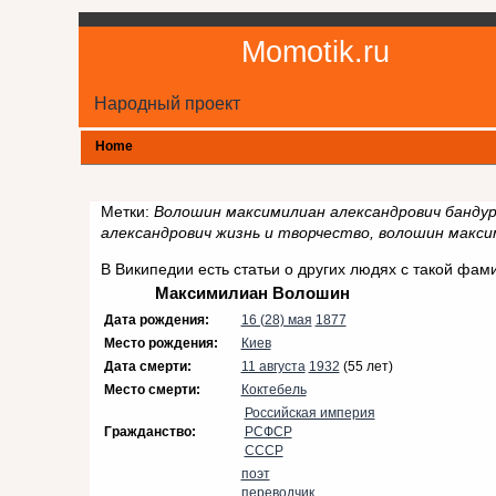
Momotik.ru
Народный проект
Home
Метки:
Волошин максимилиан александрович бандур
александрович жизнь и творчество, волошин макси
В Википедии есть статьи о других людях с такой фам
Максимилиан Волошин
Дата рождения:
16 (28) мая
1877
Место рождения:
Киев
Дата смерти:
11 августа
1932
(55 лет)
Место смерти:
Коктебель
Российская империя
Гражданство:
РСФСР
СССР
поэт
переводчик