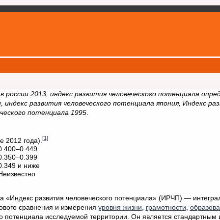
в россии 2013, индекс развития человеческого потенциала опре
, индекс развития человеческого потенциала япония, Индекс ра
еческого потенциала 1995
.
[1]
 2012 года).
.400–0.449
.350–0.399
.349 и ниже
еизвестно
да «Индекс развития человеческого потенциала» (ИРЧП) — интегр
ового сравнения и измерения
уровня жизни
,
грамотности
,
образова
го потенциала исследуемой территории. Он является стандартным