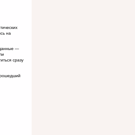
стических
ись на
 данные —
ли
иться сразу
 прошедший