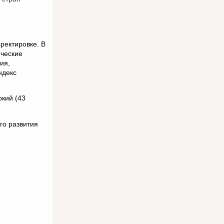
ректировке. В
ические
ия,
ндекс
окий (43
го развития