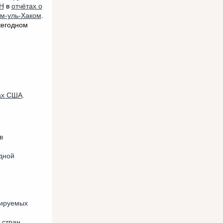
Н
в
отчётах о
м-уль-Хаком
.
жегодном
ах США
.
е
в
дной
зируемых
 стран