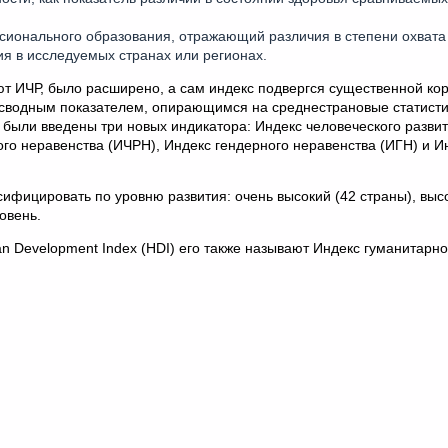
онального образования, отражающий различия в степени охвата
ия в исследуемых странах или регионах.
ют ИЧР, было расширено, а сам индекс подвергся существенной кор
 сводным показателем, опирающимся на среднестрановые статист
были введены три новых индикатора: Индекс человеческого развит
го неравенства (ИЧРН), Индекс гендерного неравенства (ИГН) и И
ифицировать по уровню развития: очень высокий (42 страны), выс
овень.
 Development Index (HDI) его также называют Индекс гуманитарно