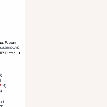
да. Россия
а и Барбуда
),
 ИРЧП страны
)
)
▼
4)
)
2)
2)