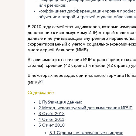
или регионов;
коэффициент дифференциации уровня професси
обучением второй и третьей ступени образован
В 2010 году семейство индикаторов, которые измеря
дополнение к используемому ИЧР, который является
данные и не учитывающим внутреннего неравенства, 
скорректированный с учетом социально-экономическо
многомерной бедности (ИМБ).
В зависимости от значения ИЧР страны принято класс
страны), средний (42 страны) и низкий (42 страны) ур
В некоторых переводах оригинального термина Human
[2]
(ИГР)
.
Содержание
1
Публикация данных
2
Метод, используемый для вычисления ИРЧП
3
Отчёт 2013
4
Отчёт 2011
5
Отчёт 2010
5.1
Страны, не включённые в индекс