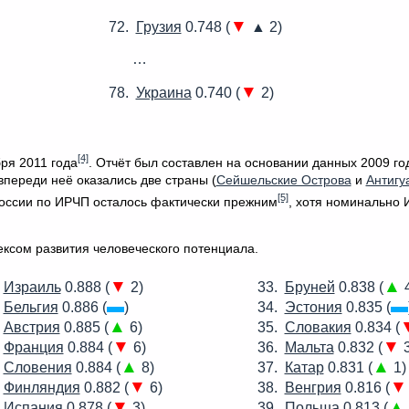
▼
Грузия
0.748 (
▲ 2)
…
▼
Украина
0.740 (
2)
[4]
ря 2011 года
. Отчёт был составлен на основании данных 2009 го
впереди неё оказались две страны (
Сейшельские Острова
и
Антигу
[5]
 России по ИРЧП осталось фактически прежним
, хотя номинально
ексом развития человеческого потенциала.
▼
▲
Израиль
0.888 (
2)
Бруней
0.838 (
4
▬
▬
Бельгия
0.886 (
)
Эстония
0.835 (
▲
Австрия
0.885 (
6)
Словакия
0.834 (
▼
▼
Франция
0.884 (
6)
Мальта
0.832 (
3
▲
▲
Словения
0.884 (
8)
Катар
0.831 (
1)
▼
▼
Финляндия
0.882 (
6)
Венгрия
0.816 (
▼
▲
Испания
0.878 (
3)
Польша
0.813 (