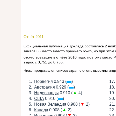
Отчёт 2011
Официальная публикация доклада состоялась 2 нояб
заняла 66 место вместо прежнего 65-го, но при этом 
отсутствовавшие в отчёте 2010 года, поэтому место
вырос с 0,751 до 0,755.
Ниже представлен список стран с очень высоким инд
▬
Норвегия
0,943 (
)
▬
Австралия
0.929 (
)
▲
Нидерланды
0.910 (
4)
▬
США
0.910 (
)
▼
Новая Зеландия
0.908 (
2)
▲
Канада
0.908 (
2)
▼
Ирландия
0.908 (
2)