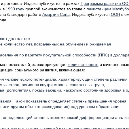
и регионов. Индекс публикуется в рамках
Программы развития ОО
н в
1990 году
группой экономистов во главе с
пакистанцем
Махбубо
дана благодаря работе
Амартии Сена
. Индекc публикуется
ООН
в е
ода.
ает долголетие.
 количество лет, потраченных на обучение) и
ожидаемая
населения по
паритету покупательной способности
(ППС) в
доллар
ема показателей, характеризующая
количественные
и качественны
циации социального развития, включающая:
 человеческого потенциала, характеризующий степень различия 
ых стран, регионов внутри страны, социальных групп;
 (долголетия), показывающий, насколько состояние здоровья в о
ания. Такой показатель определяет степень превышения уровня
е или другом объекте исследования) над уровнем образования
, определяющий степень экономической дифференциации анали
ти, как показатель различий в состоянии здоровья сравниваемых