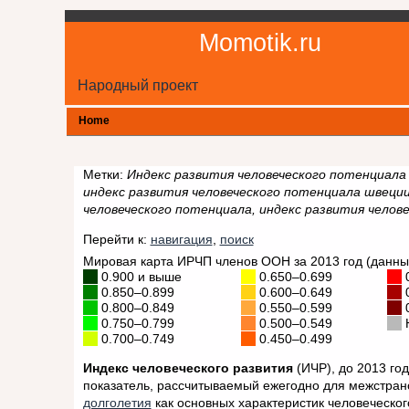
Momotik.ru
Народный проект
Home
Метки:
Индекс развития человеческого потенциала 
индекс развития человеческого потенциала швеции
человеческого потенциала, индекс развития челов
Перейти к:
навигация
,
поиск
Мировая карта ИРЧП членов ООН за 2013 год (данные
0.900 и выше
0.650–0.699
0
0.850–0.899
0.600–0.649
0
0.800–0.849
0.550–0.599
0
0.750–0.799
0.500–0.549
Н
0.700–0.749
0.450–0.499
Индекс человеческого развития
(ИЧР), до 2013 го
показатель, рассчитываемый ежегодно для межстран
долголетия
как основных характеристик человеческо