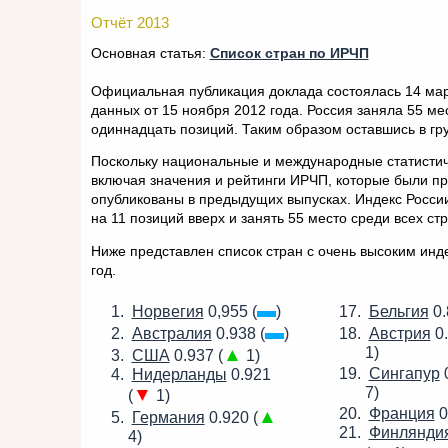
Отчёт 2013
Основная статья:
Список стран по ИРЧП
Официальная публикация доклада состоялась 14 мар
данных от 15 ноября 2012 года. Россия заняла 55 ме
одиннадцать позиций. Таким образом оставшись в гр
Поскольку национальные и международные статистич
включая значения и рейтинги ИРЧП, которые были пр
опубликованы в предыдущих выпусках. Индекс России 
на 11 позиций вверх и занять 55 место среди всех с
Ниже представлен список стран с очень высоким инд
год.
▬
Норвегия
0,955 (
)
Бельгия
0.
▬
Австралия
0.938 (
)
Австрия
0.
▲
1)
США
0.937 (
1)
Сингапур
0
Нидерланды
0.921
▼
7)
(
1)
Франция
0
▲
Германия
0.920 (
Финлянди
4)