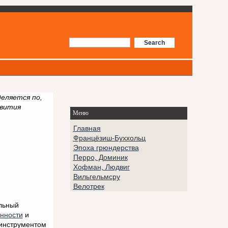
деляется по,
звития
Меню
Главная
Францёзиш-Буххольц
Эпоха грюндерства
Перро, Доминик
Хофман, Людвиг
Вильгельмсру
Велотрек
альный
нности
и
 инструментом