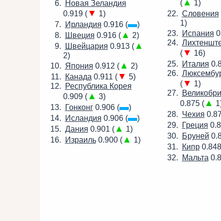
▲
(
1)
Новая Зеландия
▼
0.919 (
1)
Словения
▬
1)
Ирландия
0.916 (
)
Испания
0
▲
Швеция
0.916 (
2)
Лихтеншт
▲
Швейцария
0.913 (
▼
(
16)
2)
Италия
0.8
▲
Япония
0.912 (
2)
Люксембу
▼
Канада
0.911 (
5)
▼
(
1)
Республика Корея
Великобри
▲
0.909 (
3)
▲
0.875 (
1
▬
Гонконг
0.906 (
)
Чехия
0.87
▬
Исландия
0.906 (
)
Греция
0.8
▲
Дания
0.901 (
1)
Бруней
0.8
▲
Израиль
0.900 (
1)
Кипр
0.848
Мальта
0.8