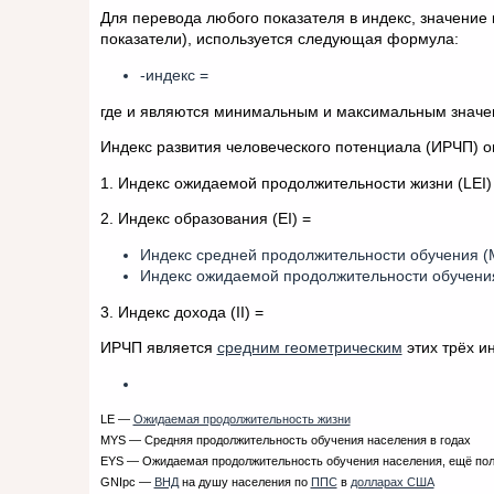
Для перевода любого показателя в индекс, значение 
показатели), используется следующая формула:
-индекс =
где и являются минимальным и максимальным значен
Индекс развития человеческого потенциала (ИРЧП) о
1. Индекс ожидаемой продолжительности жизни (LEI)
2. Индекс образования (EI) =
Индекс средней продолжительности обучения (
Индекс ожидаемой продолжительности обучения
3. Индекс дохода (II) =
ИРЧП является
средним геометрическим
этих трёх и
LE —
Ожидаемая продолжительность жизни
MYS — Средняя продолжительность обучения населения в годах
EYS — Ожидаемая продолжительность обучения населения, ещё пол
GNIpc —
ВНД
на душу населения по
ППС
в
долларах США