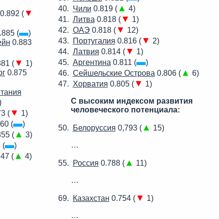
▲
Чили
0.819 (
4)
▼
0.892 (
▼
Литва
0.818 (
1)
▼
ОАЭ
0.818 (
12)
▬
.885 (
)
▼
Португалия
0.816 (
2)
ейн
0.883
▼
Латвия
0.814 (
1)
▬
▼
Аргентина
0.811 (
)
81 (
1)
▲
рг
0.875
Сейшельские Острова
0.806 (
6)
▼
Хорватия
0.805 (
1)
тания
С высоким индексом развития
)
человеческого потенциала:
▼
3 (
1)
▬
60 (
)
▲
Белоруссия
0,793 (
15)
▲
55 (
3)
▬
…
 (
)
▲
47 (
4)
▲
Россия
0.788 (
11)
…
▼
Казахстан
0.754 (
1)
…