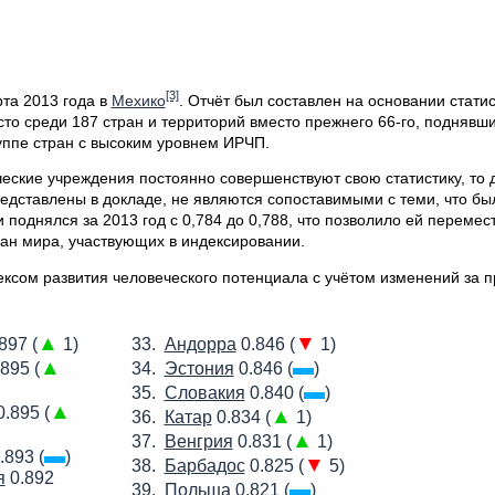
[3]
та 2013 года в
Мехико
. Отчёт был составлен на основании стати
сто среди 187 стран и территорий вместо прежнего 66-го, поднявш
уппе стран с высоким уровнем ИРЧП.
еские учреждения постоянно совершенствуют свою статистику, то
едставлены в докладе, не являются сопоставимыми с теми, что бы
поднялся за 2013 год с 0,784 до 0,788, что позволило ей перемест
тран мира, участвующих в индексировании.
ексом развития человеческого потенциала с учётом изменений за
▲
▼
897 (
1)
Андорра
0.846 (
1)
▲
▬
895 (
Эстония
0.846 (
)
▬
Словакия
0.840 (
)
▲
.895 (
▲
Катар
0.834 (
1)
▲
Венгрия
0.831 (
1)
▬
.893 (
)
▼
Барбадос
0.825 (
5)
я
0.892
▬
Польша
0.821 (
)