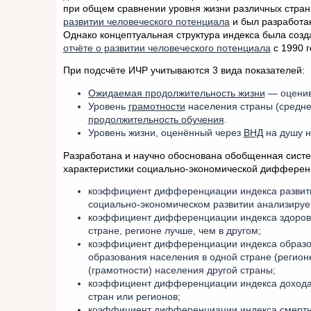
при общем сравнении уровня жизни различных стран 
развитии человеческого потенциала
и был разработа
Однако концептуальная структура индекса была соз
отчёте о развитии человеческого потенциала
с 1990 г
При подсчёте ИЧР учитываются 3 вида показателей:
Ожидаемая продолжительность жизни
— оценив
Уровень
грамотности
населения страны (среднее
продолжительность обучения
.
Уровень жизни, оценённый через
ВНД
на душу 
Разработана и научно обоснована обобщенная сист
характеристики социально-экономической дифферен
коэффициент дифференциации индекса развития
социально-экономическом развитии анализируем
коэффициент дифференциации индекса здоровья
стране, регионе лучше, чем в другом;
коэффициент дифференциации индекса образов
образования населения в одной стране (регион
(грамотности) населения другой страны;
коэффициент дифференциации индекса дохода
стран или регионов;
коэффициент дифференциации индекса смертнос