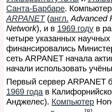
Санта-Барбаре
. Компьютер
ARPANET
(
англ.
Advanced R
Network
), и в
1969 году
в ра
четыре указанных научных
финансировались Министе
сеть ARPANET начала актив
начали использовать учён
Первый сервер ARPANET б
1969 года
в Калифорнийском
Анджелес).
Компьютер
Hone
[8]