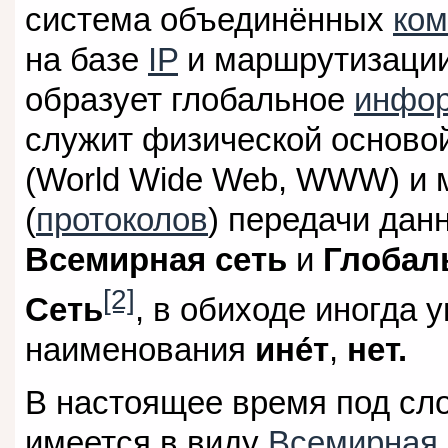
система объединённых
ком
на базе
IP
и маршрутизаци
образует глобальное
инфор
служит физической осново
(World Wide Web, WWW) и 
(
протоколов
) передачи дан
Всемирная сеть
и
Глобал
[2]
Сеть
, в обиходе иногда
наименования
ине́т
,
нет.
В настоящее время под сл
имеется в виду
Всемирная 