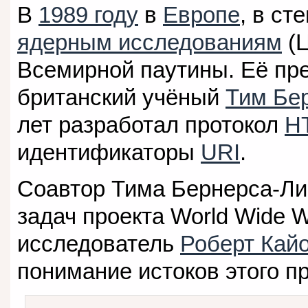
В
1989 году
в
Европе
, в ст
ядерным исследованиям
(Ц
Всемирной паутины. Её пр
британский учёный
Тим Бе
лет разработал протокол
H
идентификаторы
URI
.
Соавтор Тима Бернерса-Ли
задач проекта World Wide 
исследователь
Роберт Кай
понимание истоков этого пр