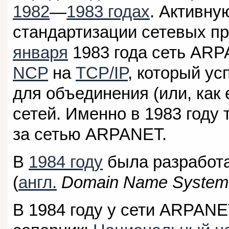
1982
—
1983 годах
. Активну
стандартизации сетевых п
января
1983 года сеть ARP
NCP
на
TCP/IP
, который ус
для объединения (или, как 
сетей. Именно в 1983 году
за сетью ARPANET.
В
1984 году
была разработ
(
англ.
Domain Name System
В 1984 году у сети ARPAN