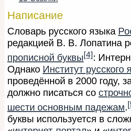
Написание
Словарь русского языка
Ро
редакцией В. В. Лопатина 
[4]
прописной буквы
: Интерн
Однако
Институт русского 
проведённой в 2000 году, з
должно писаться со
строчн
[
шести основным падежам
.
буквы используется в сложн
«
интернет-портал
» и «
инте