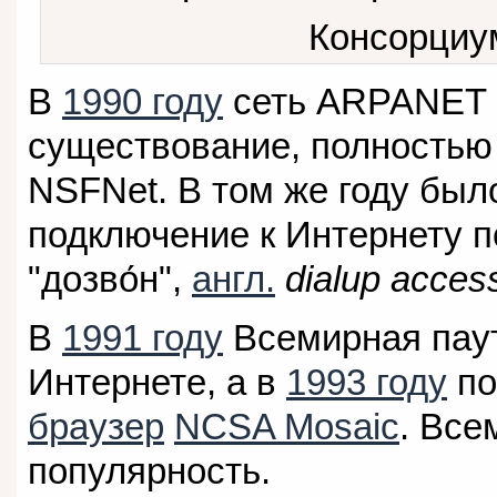
Консорциум
В
1990 году
сеть ARPANET 
существование, полностью
NSFNet. В том же году был
подключение к Интернету по
"дозво́н",
англ.
dialup acces
В
1991 году
Всемирная паут
Интернете, а в
1993 году
по
браузер
NCSA Mosaic
. Все
популярность.