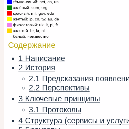
тёмно-синий: net, ca, us
зелёный: com, org
красный: mil, gov, edu
жёлтый: jp, cn, tw, au, de
фиолетовый: uk, it, pl, fr
золотой: br, kr, nl
белый: неизвестно
Содержание
1
Написание
2
История
2.1
Предсказания появлен
2.2
Перспективы
3
Ключевые принципы
3.1
Протоколы
4
Структура (сервисы и услуг