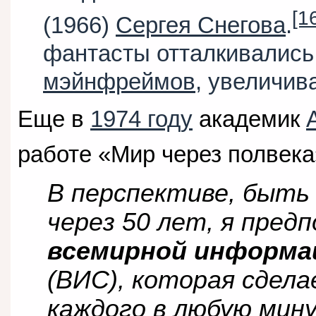
[1
(1966)
Сергея Снегова
.
фантасты отталкивались
мэйнфреймов
, увеличив
Еще в
1974 году
академик
работе «Мир через полвека
В перспективе, быть 
через 50 лет, я пред
всемирной информа
(ВИС), которая сдел
каждого в любую мин