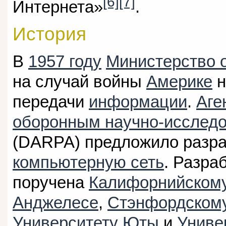
[6]
[7]
Интернета»
.
История
В
1957 году
Министерство
на случай войны
Америке
н
передачи
информации
.
Аге
оборонным научно-исслед
(DARPA) предложило разра
компьютерную сеть
. Разра
поручена
Калифорнийскому
Анджелесе
,
Стэнфордскому
Университету Юты
и
Униве