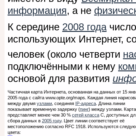
информация
, а не
физическ
К середине
2008 года
число
использующих Интернет, со
человек (около четверти
на
подключёнными к нему
ком
основой для развития
инфо
Частичная карта Интернета, основанная на данных от 15 ян
2005 года с сайта www.opte.org/maps. Каждая линия нарисов
между двумя
узлами
, соединяя
IP-адреса
. Длина линии
показывает временную задержку (
пинг
) между узлами. Карта
представляет менее чем 30 %
сетей класса
C, доступных дл
сбора данных в
2005 году
. Цвет линии соответствует её
местоположению согласно RFC 1918. Используются следу
цвета: