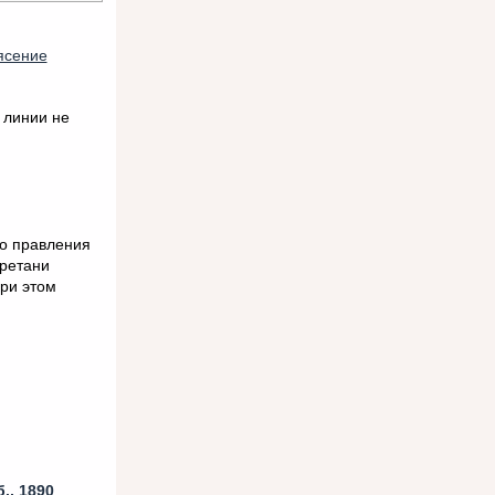
ясение
 линии не
го правления
Бретани
ри этом
б.
, 1890