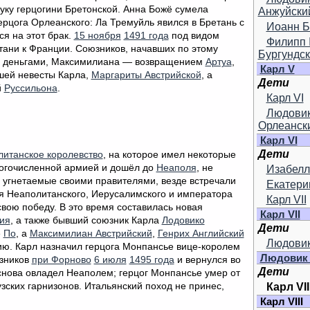
уку герцогини Бретонской. Анна Божё сумела
Анжуйски
ерцога Орлеанского: Ла Тремуйль явился в Бретань с
Иоанн Б
я на этот брак.
15 ноября
1491 года
под видом
Филипп I
тани к Франции. Союзников, начавших по этому
Бургундс
деньгами, Максимилиана — возвращением
Артуа
,
Карл V
вшей невесты Карла,
Маргариты Австрийской
, а
Дети
й
Руссильона
.
Карл VI
Людови
Орлеанск
Карл VI
Дети
итанское королевство
, на которое имел некоторые
огочисленной армией и дошёл до
Неаполя
, не
Изабелл
, угнетаемые своими правителями, везде встречали
Екатери
ля Неаполитанского, Иерусалимского и императора
Карл VII
свою победу. В это время составилась новая
Карл VII
ия
, а также бывший союзник Карла
Лодовико
Дети
е
По
, а
Максимилиан Австрийский
,
Генрих Английский
Людовик
ю. Карл назначил герцога Монпансье вице-королем
Людовик 
зников
при Форново
6 июля
1495 года
и вернулся во
Дети
нова овладел Неаполем; герцог Монпансье умер от
Карл VII
зских гарнизонов. Итальянский поход не принес,
Карл VIII