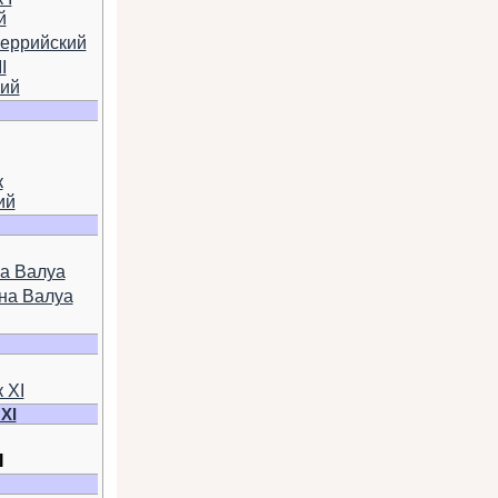
й
еррийский
I
кий
к
ий
а Валуа
на Валуа
 XI
XI
I