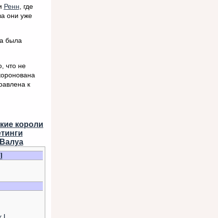
и
Ренн
, где
ва они уже
ка была
, что не
коронована
равлена к
кие короли
етинги
Валуа
I
 I