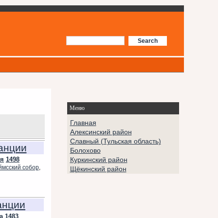
Меню
Главная
Алексинский район
Славный (Тульская область)
анции
Болохово
ля
1498
Куркинский район
ймсский собор
,
Щёкинский район
анции
а
1483