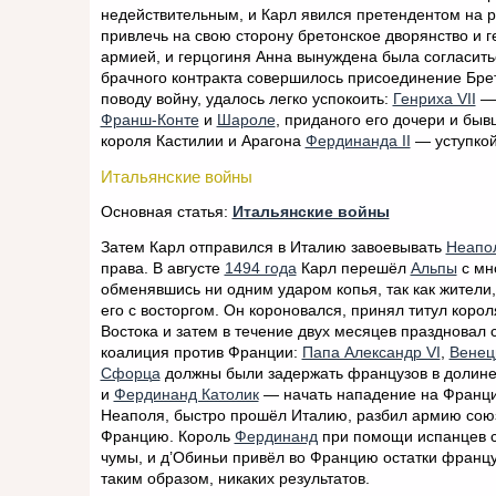
недействительным, и Карл явился претендентом на р
привлечь на свою сторону бретонское дворянство и г
армией, и герцогиня Анна вынуждена была согласитьс
брачного контракта совершилось присоединение Бре
поводу войну, удалось легко успокоить:
Генриха VII
— 
Франш-Конте
и
Шароле
, приданого его дочери и бы
короля Кастилии и Арагона
Фердинанда II
— уступко
Итальянские войны
Основная статья:
Итальянские войны
Затем Карл отправился в Италию завоевывать
Неапол
права. В августе
1494 года
Карл перешёл
Альпы
с мн
обменявшись ни одним ударом копья, так как жители
его с восторгом. Он короновался, принял титул коро
Востока и затем в течение двух месяцев праздновал 
коалиция против Франции:
Папа Александр VI
,
Венец
Сфорца
должны были задержать французов в долин
и
Фердинанд Католик
— начать нападение на Франци
Неаполя, быстро прошёл Италию, разбил армию сою
Францию. Король
Фердинанд
при помощи испанцев с
чумы, и д’Обиньи привёл во Францию остатки францу
таким образом, никаких результатов.