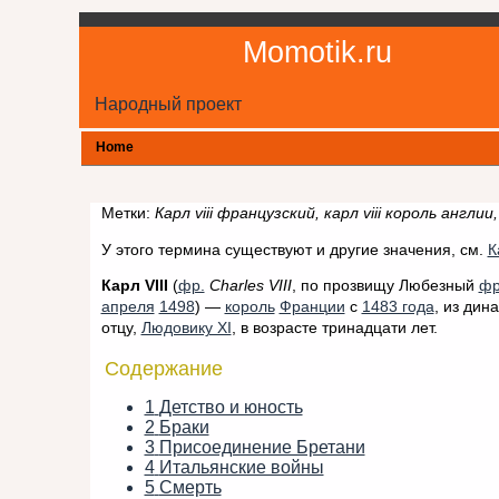
Momotik.ru
Народный проект
Home
Метки:
Карл viii французский, карл viii король англии, 
У этого термина существуют и другие значения, см.
К
Карл VIII
(
фр.
Charles VIII
, по прозвищу Любезный
фр
апреля
1498
) —
король
Франции
с
1483 года
, из дин
отцу,
Людовику XI
, в возрасте тринадцати лет.
Содержание
1
Детство и юность
2
Браки
3
Присоединение Бретани
4
Итальянские войны
5
Смерть