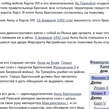
 побед войска Карла VIII и его военачальника
Ла Тремуйля
осадил
тняя правительница Бретани; всю остальную территорию герцогст
 король Карл. В итоге Анна Бретонская согласилась на помолвку.
ие Анны и Карла VIII.
15 февраля
1492 года
законность этого бра
на демонстративно взяла с собой из Ренна две кровати, в знак того
но взявшим её в жёны.
8 февраля
1492 года
Анна была помазана и 
вшаяся при дворе Маргарита Австрийская после помолвки была отп
Французс
ла его старшая сестра,
Анна де Божё
.
Герцог
Кап
ючил союз с герцогом Бретонским
Франциском II
и
дом
ие Безумной войны). Ла Тремуйль разбил их войско
нского. Герцог Бретонский должен был заплатить
Филипп V
крепостей и дать обещание не выдавать своих
Дети
Иоанн II
Иоанн II
ла его дочь — одиннадцатилетняя
Анна Бретонская
.
Дети
ной Римской империи заключили союз с целью
ила свою руку императору
Максимилиану I
, и он
Карл V
ание богословов и юристов; они объявили этот брак
Людовик