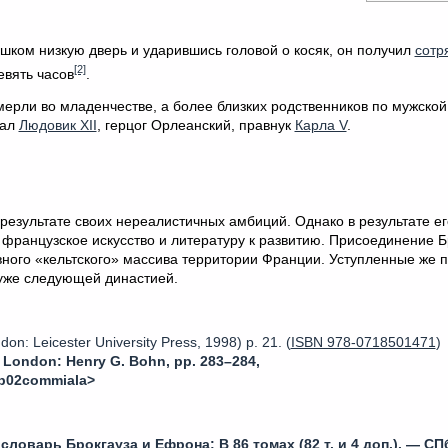
ишком низкую дверь и ударившись головой о косяк, он получил
сотр
[2]
евять часов
.
мерли во младенчестве, а более близких родственников по мужской
вал
Людовик XII
, герцог Орлеанский, правнук
Карла V
.
в результате своих нереалистичных амбиций. Однако в результате е
 французское искусство и литературу к развитию. Присоединение 
ного «кельтского» массива территории Франции. Уступленные же п
уже следующей династией.
on: Leicester University Press, 1998) p. 21. (
ISBN 978-0718501471
)
 London: Henry G. Bohn, pp. 283–284
,
lip02commiala>
словарь Брокгауза и Ефрона
: В 86 томах (82 т. и 4 доп.). —
СП