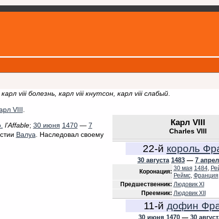
карл viii болезнь, карл viii кнутсон, карл viii слабый
.
арл VIII
.
Карл VIII
.
l’Affable
;
30 июня
1470
—
7
Charles VIII
астии
Валуа
. Наследовал своему
22-й
король Фр
30 августа
1483
—
7 апре
30 мая
1484
,
Ре
Коронация:
Реймс
,
Франция
Предшественник:
Людовик XI
Преемник:
Людовик XII
11-й
дофин Фр
30 июня
1470
—
30 август