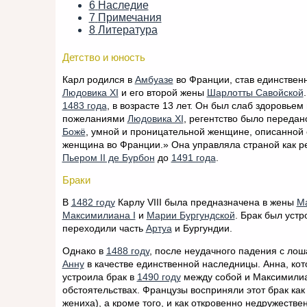
6
Наследие
7
Примечания
8
Литература
Детство и юность
Карл родился в
Амбуазе
во Франции, став единстве
Людовика XI
и его второй жены
Шарлотты Савойской
1483 года
, в возрасте 13 лет. Он был слаб здоровьем 
пожеланиями
Людовика XI
, регентство было передан
Божё
, умной и проницательной женщине, описанной 
женщина во Франции.» Она управляла страной как р
Пьером II де Бурбон
до
1491 года
.
Браки
В
1482 году
Карлу VIII была предназначена в жены
Ма
Максимилиана I
и
Марии Бургундской
. Брак был уст
переходили часть
Артуа
и Бургундии.
Однако в
1488 году
, после неудачного падения с ло
Анну
в качестве единственной наследницы. Анна, кот
устроила брак в
1490 году
между собой и Максимилиа
обстоятельствах. Французы восприняли этот брак ка
жениха), а кроме того, и как откровенно недружест