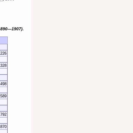
890—1907).
1226
1328
1498
1589
1792
1870