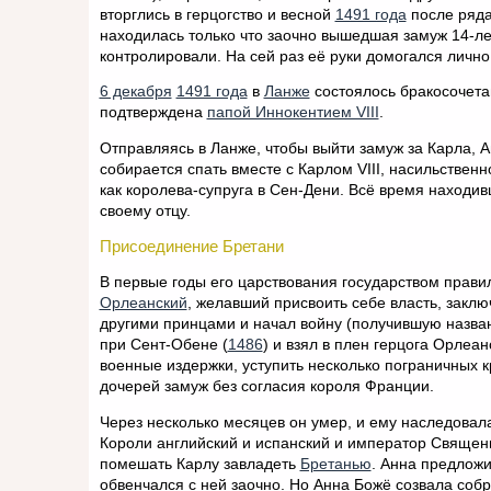
вторглись в герцогство и весной
1491 года
после ряда
находилась только что заочно вышедшая замуж 14-ле
контролировали. На сей раз её руки домогался лично
6 декабря
1491 года
в
Ланже
состоялось бракосочетан
подтверждена
папой Иннокентием VIII
.
Отправляясь в Ланже, чтобы выйти замуж за Карла, Ан
собирается спать вместе с Карлом VIII, насильствен
как королева-супруга в Сен-Дени. Всё время находи
своему отцу.
Присоединение Бретани
В первые годы его царствования государством прави
Орлеанский
, желавший присвоить себе власть, закл
другими принцами и начал войну (получившую назван
при Сент-Обене (
1486
) и взял в плен герцога Орлеа
военные издержки, уступить несколько пограничных 
дочерей замуж без согласия короля Франции.
Через несколько месяцев он умер, и ему наследова
Короли английский и испанский и император Священ
помешать Карлу завладеть
Бретанью
. Анна предлож
обвенчался с ней заочно. Но Анна Божё созвала собр