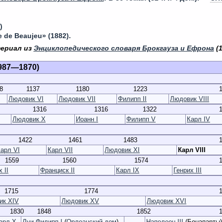
)
e de Beaujeu» (1882).
териал из
Энциклопедического словаря Брокгауза и Ефрона
(1
987—1870)
8
1137
1180
1223
Людовик VI
Людовик VII
Филипп II
Людовик VIII
1316
1316
1322
Людовик X
Иоанн I
Филипп V
Карл IV
1422
1461
1483
арл VI
Карл VII
Людовик XI
Карл VIII
1559
1560
1574
 II
Франциск II
Карл IX
Генрих III
1715
1774
ик XIV
Людовик XV
Людовик XVI
1830
1848
1852
—
арл X
Луи-Филипп I
(
Орлеанский дом
)
Наполеон III
(Бонапарты)