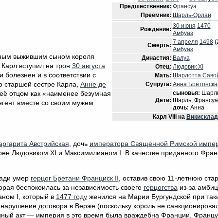
Предшественник:
Франсуа
Преемник:
Шарль-Орлан
30 июня
1470
Рождение:
Амбуаз
7 апреля
1498
(
Смерть:
Амбуаз
нным выжившим сыном короля
Династия:
Валуа
. Карл вступил на трон
30 августа
Отец:
Людовик XI
и болезнен и в соответствии с
Мать:
Шарлотта Саво
о старшей сестре Карла,
Анне де
Супруга:
Анна Бретонска
сыновья:
Шарль
её отцом как «наименее безумная
Дети:
Шарль, Франсуа
егент вместе со своим мужем
дочь:
Анна
Карл VIII
на
Викисклад
ргарита Австрийская
, дочь
императора Священной Римской импе
роен Людовиком XI и Максимилианом I. В качестве приданного Фра
шади умер
герцог Бретани Франциск II
, оставив свою 11-летнюю ста
орая беспокоилась за независимость своего
герцогства
из-за амбиц
ном I, который в
1477 году
женился на Марии Бургундской при так
к нарушение договора в Верже (поскольку король не санкционирова
венный акт — империя в это время была враждебна Франции. Францу