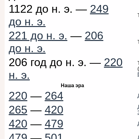
1122 до н. э. —
249
до н. э.
221 до н. э.
—
206
до н. э.
206 год до н. э. —
220
н. э.
Наша эра
220
—
264
265
—
420
420
—
479
479
—
501