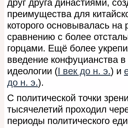
друг друга династиями, со
преимущества для китайско
которого основывалась на 
сравнению с более отстал
горцами. Ещё более укреп
введение конфуцианства в 
идеологии (
I век до н. э.
) и
до н. э.
).
С политической точки зрени
тысячелетий проходил чер
периоды политического еди