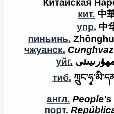
Китайская Нар
кит.
中
упр.
中
пиньинь.
Zhōnghu
чжуанск.
Cunghvaz
ھۇرىيىتى
уйг.
тиб.
ཀྲུང་ཧྭ་མི་
англ.
People's
порт.
Repúblic