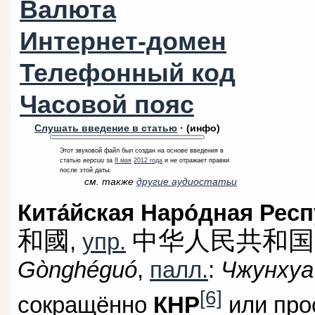
Валюта
Интернет-домен
Телефонный код
Часовой пояс
Слушать введение в статью
·
(инфо)
Этот звуковой файл был создан на основе введения в
статью
версии
за
8 мая
2012 года
и не отражает правки
после этой даты.
cм. также
другие аудиостатьи
Кита́йская Наро́дная Респ
和國
中华人民共和国
,
упр.
Gònghéguó
,
палл.
:
Чжунхуа
[6]
сокращённо
КНР
или про