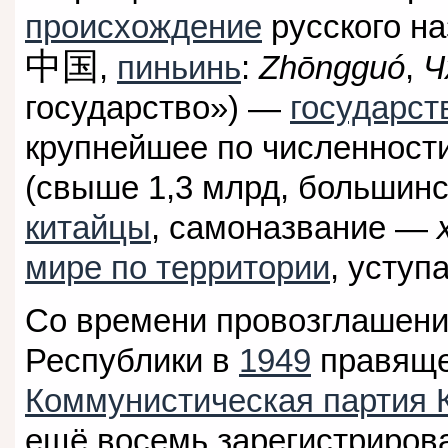
происхождение
русского на
中国
,
пиньинь
:
Zhōngguó
,
Ч
государство») —
государст
крупнейшее по численност
(свыше 1,3 млрд, большин
китайцы
, самоназвание —
мире по территории
, уступ
Со времени провозглашени
Республики в
1949
правяще
Коммунистическая партия 
ещё восемь зарегистриро