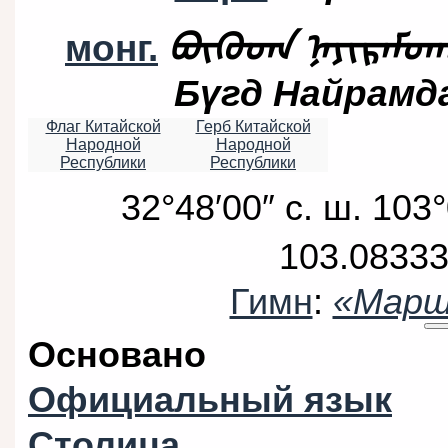
монг.
ᠪᠦᠭᠦᠳᠡ ᠨᠠᠶᠢᠷᠠᠮ
Бүгд Найрамд
Флаг Китайской
Герб Китайской
Народной
Народной
Республики
Республики
32°48′00″ с. ш.
103°
103.083333
Гимн
:
«Марш
Основано
Официальный язык
Столица