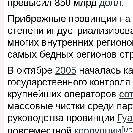
превысил 850 млрд
долл.
Прибрежные провинции на 
степени индустриализирова
многих внутренних регионо
самых бедных регионов стр
В октябре
2005
началась к
государственного контроля
крупнейших операторов
со
массовые чистки среди пар
руководства провинции
Гуа
[
ис
повсеместной
коррупции