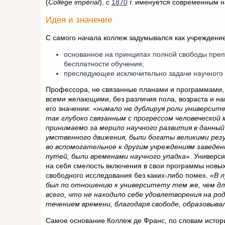
(
Collège impérial
), с
1870
г. именуется современным н
Идея и значение
С самого начала коллеж задумывался как учреждение
основанное на принципах полной свободы препо
бесплатности обучения;
преследующее исключительно задачи научного 
Профессора, не связанные планами и программами, 
всеми желающими, без различия пола, возраста и н
его значении: «
нимало не дублируя роли университ
так глубоко связанным с прогрессом человеческой
принимаемо за мерило научного развития в данный
умственного движения, были богаты великими рез
во вспомогательное к другим учреждениям заведен
путей, были временами научного упадка
». Универс
на себя смелость включения в свои программы новы
свободного исследования без каких-либо помех. «
В 
был по отношению к университету тем же, чем дл
всего, что не находило себе удовлетворения на роди
течением времени, благодаря свободе, образовыва
Самое основание Коллеж де Франс, по словам истори