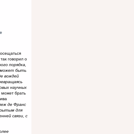
е
посещаться
так говорил о
ого порядка,
и может быть
де вождей
ревращаясь
овых научных
 может брать
тива
леж де Франс
крытым для
нней связи, с
олее