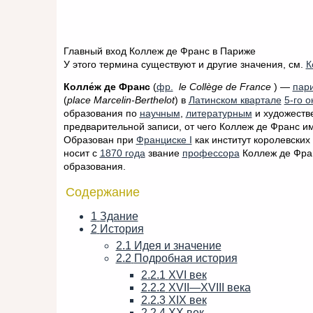
Главный вход Коллеж де Франс в Париже
У этого термина существуют и другие значения, см.
К
Колле́ж де Франс
(
фр.
le Collège de France
) —
пар
(
place Marcelin-Berthelot
) в
Латинском квартале
5-го о
образования по
научным
,
литературным
и художеств
предварительной записи, от чего Коллеж де Франс и
Образован при
Франциске I
как институт королевских
носит с
1870 года
звание
профессора
Коллеж де Фран
образования.
Содержание
1
Здание
2
История
2.1
Идея и значение
2.2
Подробная история
2.2.1
XVI век
2.2.2
XVII—XVIII века
2.2.3
XIX век
2.2.4
XX век