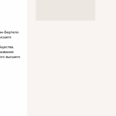
эн-Бертело
ысшего
бщества.
азвание
ого высшего