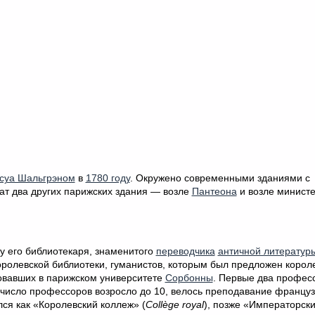
суа Шальгрэном
в
1780 году
. Окружено современными зданиями с
т два других парижских здания — возле
Пантеона
и возле министе
у его библиотекаря, знаменитого
переводчика
античной литератур
оролевской библиотеки, гуманистов, которым был предложен корол
вовавших в парижском университете
Сорбонны
. Первые два профес
 число профессоров возросло до 10, велось преподавание француз
ся как «Королевский коллеж» (
Collège royal
), позже «Императорск