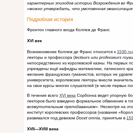
характерных эпизодов истории Возрождения во Фр
«
можно утверждать, что умственная эмансипация
Подробная история
Фронтон главного входа Коллеж де Франс
XVI век
Возникновение Коллеж де Франс относится к
1530 го
лекторы и профессора (
lecteurs или professeurs roya
непосредственно из королевской казны. На первых п
учреждены ещё кафедры математики, латинского кра
желание французских гуманистов, которых не удовл
университета, королевские лекторы внесли значите
на свои курсы многих слушателей (в числе первых по
В течение всего
XVI века
Сорбонна ведет упорную бор
лекторов было взведено формальное обвинение в том
возмутительным преподаванием
». Несмотря на эт
институт королевских профессоров (название «Корол
развивался под девизом
Docet omnia
, принятым в
159
XVII—XVIII века