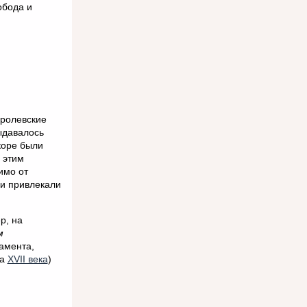
обода и
оролевские
ыдавалось
скоре были
 этим
имо от
 и привлекали
р, на
м
амента,
ла
XVII века
)