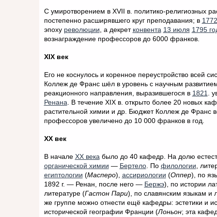
С умиротворением в XVII в. политико-религиозных р
постепенно расширявшего круг преподавания; в
1772
эпоху
революции
, а декрет
конвента
13 июля
1795 го
вознаграждение профессоров до 6000 франков.
XIX век
Его не коснулось и коренное переустройство всей с
Коллеж де Франс шёл в уровень с научным развитием
реакционного направления, выразившегося в
1821
. 
Ренана
. В течение XIX в. открыто более 20 новых к
растительной химии и др. Бюджет Коллеж де Франс в
профессоров увеличено до 10 000 франков в год.
XX век
В начале
XX века
было до 40 кафедр. На долю естес
органической химии
—
Бертело
. По
филологии
, лите
египтологии
(
Масперо
),
ассириологии
(
Оппер
), по я
1892 г. — Ренан, после него —
Бержэ
), по истории л
литературе (
Гастон Пари
), по славянским языкам и 
же группе можно отнести ещё кафедры: эстетики и ис
исторической географии Франции (
Лоньон
; эта кафе