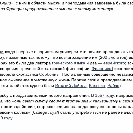
анции
»; с ним в области мысли и преподавания завоёвана была св
 во Франции приурочивается именно к этому моменту
».
ду
, когда впервые в парижском университете начали преподавать к
ux
), названные так потому, что вознаграждение им (200
экю
в год) в
орах это были два лектора
греческого языка
и два —
еврейского
; в
сноречия, греческой и латинской философии.
Франциск I
исполнил
етворяла схоластика
Сорбонны
. Поставленные совершенно независ
льное оживление в умственную жизнь Парижа своим преподаванием
сетителей этих курсов были
Игнатий Лойола
,
Кальвин
,
Рабле
).
ьбу с представителями нового направления. В
1557 году
, наприме
, что «
они сеют смуту своим тяготением к кальвинизму и свои
о противодействие, встречавшее иногда поддержку со стороны парл
евский коллеж» (
Collége royal
) стало употребляться не ранее нача
9 году
.