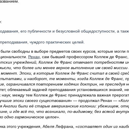
азванием.
:
давания, его публичности и безусловной общедоступности, а такж
преподавания, чуждого практических целей.
были свободны в выборе предметов своих курсов, которые могли 
ациональности.
Ренан
, сам бывший профессором Коллеж де Франс, 
етских учреждений, Коллеж де Франс отвечает потребностям ин
 мысли, что более или менее верное выполнение им своей мисси
 момент. Эпохи, в которые Коллеж де Франс считал в своей сре
ультатами, и наоборот, те моменты, когда Коллеж де Франс, п
ие, ограничивался повторением ходячих доктрин, не преследуя н
итет, облекаемый задачей преподавания установившихся знаний, не
х наук; между тем Коллеж де Франс принадлежала важная прерога
лучшие эпохи своего существования
» — продолжал Ренан — «
Кол
я Англии были её старые американские колонии: убежищем, от
не, и где всё то, что возникало, по-видимому, без всякой внутре
ло одно гармоническое целое
».
ка этого учреждения, Абеля Лефрана, «
составляет один из наиб