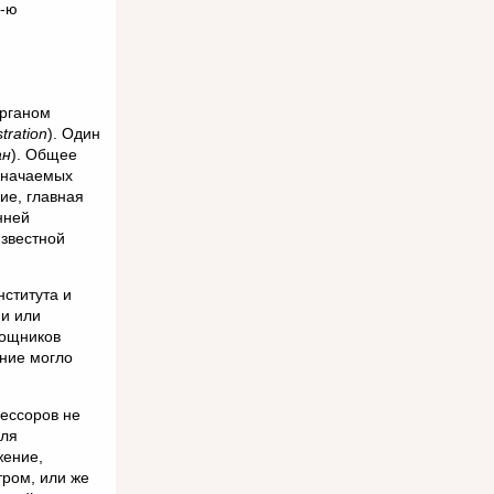
7-ю
органом
tration
). Один
ан
). Общее
азначаемых
ие, главная
нней
известной
ститута и
ни или
мощников
ние могло
ессоров не
для
жение,
ром, или же