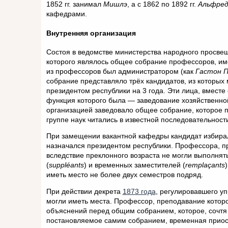
1852 гг. занимал
Мишлэ
, а с 1862 по 1892 гг.
Альфред
кафедрами.
Внутренняя организация
Состоя в ведомстве министерства народного просве
которого являлось общее собрание профессоров, им
из профессоров был администратором (как
Гастон 
собрание представляло трёх кандидатов, из которых
президентом республики на 3 года. Эти лица, вмест
функция которого была — заведование хозяйственно
организацией заведовало общее собрание, которое п
группе наук читались в известной последовательност
При замещении вакантной кафедры кандидат избира
назначался президентом республики. Профессора, про
вследствие преклонного возраста не могли выполнят
(
suppléants
) и временных заместителей (
remplaçants
иметь место не более двух семестров подряд.
При действии декрета
1873 года
, регулировавшего у
могли иметь места. Профессор, преподавание которо
объяснений перед общим собранием, которое, сочтя 
постановляемое самим собранием, временная приост