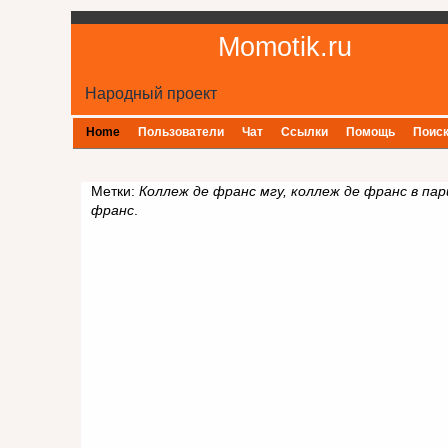
Momotik.ru
Народный проект
Home
Пользователи
Чат
Ссылки
Помощь
Поис
Метки:
Коллеж де франс мгу, коллеж де франс в пар
франс
.