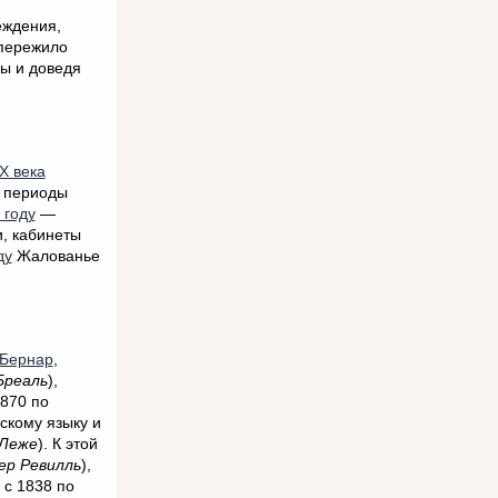
еждения,
 пережило
ы и доведя
X века
в периоды
 году
—
и, кабинеты
ду
Жалованье
 Бернар
,
Бреаль
),
1870 по
скому языку и
 Леже
). К этой
ер Ревилль
),
 с 1838 по