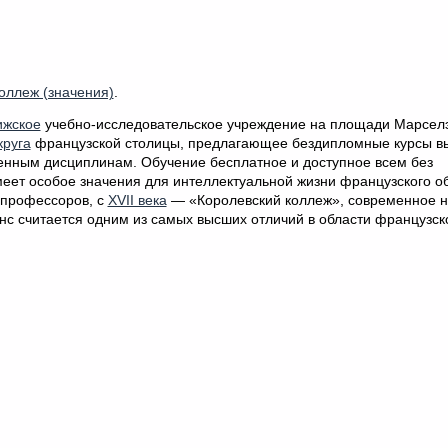
оллеж (значения)
.
ижское
учебно-исследовательское учреждение на площади Марсел
круга
французской столицы, предлагающее бездипломные курсы в
енным дисциплинам. Обучение бесплатное и доступное всем без
меет особое значения для интеллектуальной жизни французского о
 профессоров, с
XVII века
— «Королевский коллеж», современное н
с считается одним из самых высших отличий в области французск