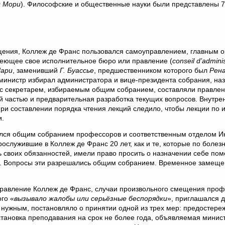
 Мори
). Философские и общественные науки были представлены 
щения, Коллеж де Франс пользовался самоуправлением, главным 
еющее свое исполнительное бюро или правление (
conseil d’adminis
Пари
, заменивший
Г. Буассье
, предшественником которого был
Рен
 министр избирал администратора и вице-президента собрания, н
е с секретарем, избираемым общим собранием, составляли правлен
й частью и предварительная разработка текущих вопросов. Внутре
ри составлении порядка чтения лекций следило, чтобы лекции по 
и.
лся общим собранием профессоров и соответственным отделом Ин
служившие в Коллеж де Франс 20 лет, как и те, которые по болез
ь своих обязанностей, имели право просить о назначении себе по
). Вопросы эти разрешались общим собранием. Временное замеще
правление Коллеж де Франс, случаи произвольного смещения проф
го «
вызывало жалобы или серьёзные беспорядки
», приглашался 
нужным, постановляло о принятии одной из трех мер: предостере
ановка преподавания на срок не более года, объявляемая минист