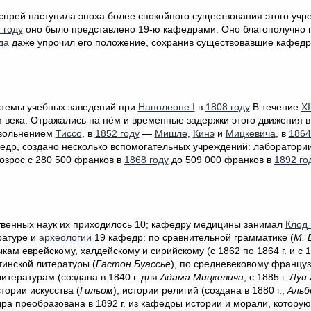
аспрей наступила эпоха более спокойного существования этого учр
 году
оно было представлено 19-ю кафедрами. Оно благополучно
да
даже упрочил его положение, сохранив существовавшие кафедр
истемы учебных заведений при
Наполеоне I
в
1808 году
В течение
XI
 века. Отражались на нём и временные задержки этого движения 
увольнением
Тиссо
, в
1852 году
—
Мишле
,
Кинэ
и
Мицкевича
, в
1864
афедр, создано несколько вспомогательных учреждений: лаборатори
озрос с 280 500 франков в
1868 году
до 509 000 франков в
1892 го
твенных наук их приходилось 10; кафедру медицины занимал
Клод
ратуре и
археологии
19 кафедр: по сравнительной грамматике (
М. 
зыкам еврейскому, халдейскому и сирийскому (с 1862 по 1864 г. и с 
атинской литературы (
Гастон Буассье
), по средневековому француз
литературам (создана в 1840 г. для
Адама Мицкевича
; с 1885 г.
Луи
тории искусства (
Гильом
), истории религий (создана в 1880 г.,
Альб
дра преобразована в 1892 г. из кафедры истории и морали, которую