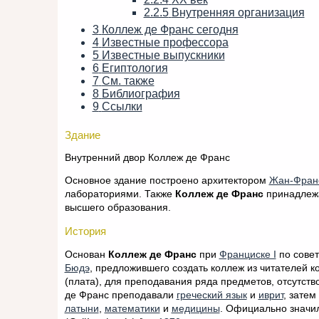
2.2.5
Внутренняя организация
3
Коллеж де Франс сегодня
4
Известные профессора
5
Известные выпускники
6
Египтология
7
См. также
8
Библиография
9
Ссылки
Здание
Внутренний двор Коллеж де Франс
Основное здание построено архитектором
Жан-Фран
лабораториями. Также
Коллеж де Франс
принадлежа
высшего образования.
История
Основан
Коллеж де Франс
при
Франциске I
по совет
Бюдэ
, предложившего создать коллеж из читателей к
(плата), для преподавания ряда предметов, отсутст
де Франс преподавали
греческий язык
и
иврит
, затем
латыни
,
математики
и
медицины
. Официально значил