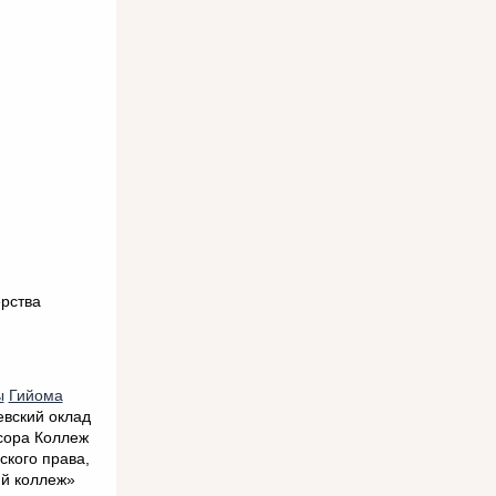
рства
ы
Гийома
евский оклад
сора Коллеж
ского права,
ий коллеж»