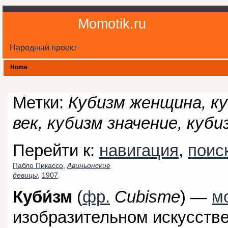
Momotik.ru
Народный проект
Home
Метки:
Кубизм женщина, ку
век, кубизм значение, куб
Перейти к:
навигация
,
поис
Пабло Пикассо
,
Авиньонские
девицы
,
1907
Куби́зм
(
фр.
Cubisme
) —
м
изобразительном искусстве