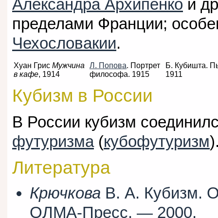
Александра Архипенко
и др
пределами Франции; особе
Чехословакии
.
Хуан Грис
Мужчина
Л. Попова
. Портрет
Б. Кубишта. П
в кафе
, 1914
философа. 1915
1911
Кубизм в России
В России кубизм соединилс
футуризма
(
кубофутуризм
)
Литература
Крючкова
В. А. Кубизм. 
ОЛМА-Пресс. — 2000.