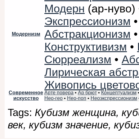
Модерн
(ар-нуво) 
Экспрессионизм
•
Абстракционизм
•
Модернизм
Конструктивизм
•
Сюрреализм
•
Аб
Лирическая абстр
Живопись цветово
Арте повера
•
Ар брют
•
Концептуализм
Современное
Нео-гео
•
Нео-поп
•
Неоэкспрессионизм
искусство
Tags:
Кубизм женщина, куб
век, кубизм значение, куб