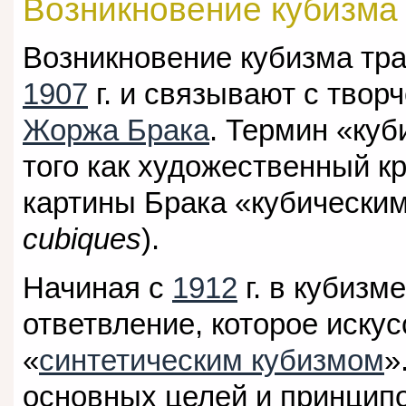
Возникновение кубизма
Возникновение кубизма тр
1907
г. и связывают с твор
Жоржа Брака
. Термин «ку
того как художественный к
картины Брака «кубическим
cubiques
).
Начиная с
1912
г. в кубизм
ответвление, которое иску
«
синтетическим кубизмом
»
основных целей и принципо