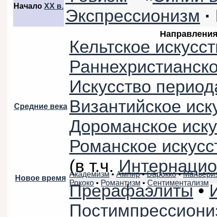
Начало
XX в.
Экспрессионизм
·
Направлени
Кельтское искусст
Раннехристианско
Искусство период
Византийское иск
Средние века
Дороманское иску
Романское искусс
(в т.ч.
Интернацио
Академизм
•
Ампир
•
Барокко
•
Маньери
Новое время
Рококо
•
Романтизм
•
Сентиментализм
Прерафаэлиты
•
Постимпрессиони