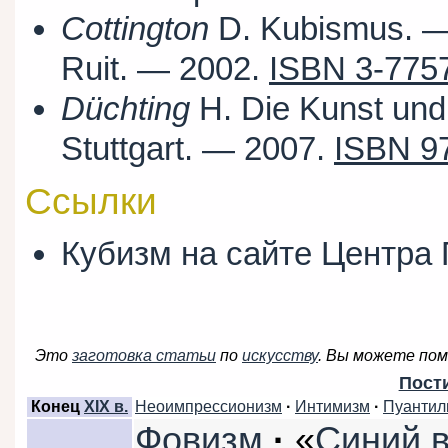
Cottington
D. Kubismus. — 
Ruit. — 2002.
ISBN 3-775
Düchting
H. Die Kunst und
Stuttgart. — 2007.
ISBN 9
Ссылки
Кубизм на сайте Центр
Это
заготовка статьи
по
искусству
.
Вы можете помо
Пост
Конец
XIX в.
Неоимпрессионизм
·
Интимизм
·
Пуантил
Фовизм
·
«
Синий 