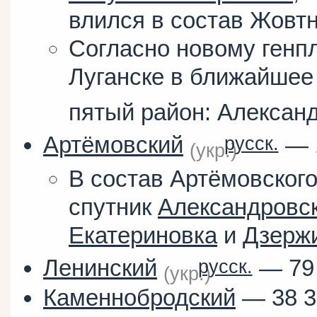
влился в состав Жовтн
Согласно новому генпл
Луганске в ближайшее
пятый район: Алексан
Артёмовский
— 1
русск.
(укр.)
В состав Артёмовского
спутник
Александровс
Екатериновка
и
Дзерж
Ленинский
— 79 
русск.
(укр.)
Каменнобродский
— 38 3