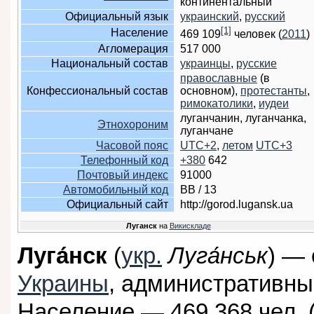
континентальный
Официальный язык
украинский
,
русский
[1]
Население
469 109
человек (
2011
)
Агломерация
517 000
Национальный состав
украинцы
,
русские
православные
(в
Конфессиональный состав
основном),
протестанты
,
римокатолики
,
иудеи
луганчанин, луганчанка,
Этнохороним
луганчане
Часовой пояс
UTC+2
,
летом
UTC+3
Телефонный код
+380
642
Почтовый индекс
91000
Автомобильный код
BB / 13
Официальный сайт
http://gorod.lugansk.ua
Луганск
на
Викискладе
Луга́нск
(
укр.
Луга́нськ
) —
Украины
, административн
Население — 469 368 чел. (