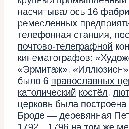
крупный промышленный
насчитывалось 16
фабри
ремесленных предприяти
телефонная станция
, по
почтово-телеграфной
кон
кинематографов
: «Худож
«Эрмитаж», «Иллюзион» 
было 6
православных це
католический
костёл
,
лют
церковь была построена
Броде — деревянная Пет
1792
—
1796
на том же ме