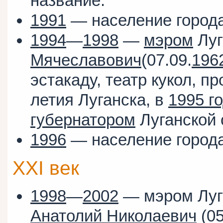
название.
1991
— население города 
1994
—
1998
—
мэром
Луг
Мячеславович
(07.09.
196
эстакаду, театр кукол, п
летия Луганска, в
1995 г
губернатором
Луганской 
1996
— население города 
XXI век
1998
—
2002
— мэром Луг
Анатолий Николаевич
(05