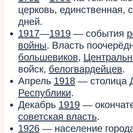
церковь, единственная,
дней.
1917
—
1919
— события
р
войны
. Власть поочерёд
большевиков
,
Центральн
войск,
белогвардейцев
.
Апрель
1918
— столица
Республики
.
Декабрь
1919
— окончате
советская власть
.
1926
— население города