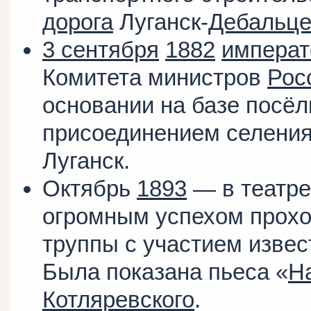
дорога
Луганск-
Дебальце
3 сентября
1882
императ
Комитета министров
Рос
основании на базе посёл
присоединением селения
Луганск.
Октябрь
1893
— в театре
огромным успехом прохо
труппы с участием изве
Была показана пьеса «
Н
Котляревского
.