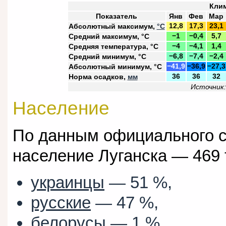
Клим
Показатель
Янв
Фев
Мар
Абсолютный максимум,
°C
12,8
17,3
23,1
Средний максимум, °C
−1
−0,4
5,7
Средняя температура, °C
−4
−4,1
1,4
Средний минимум, °C
−6,8
−7,4
−2,4
Абсолютный минимум, °C
−41,9
−36,9
−27,3
Норма осадков,
мм
36
36
32
Источник:
Население
По данным официального са
население Луганска — 469 
украинцы
— 51 %,
русские
— 47 %,
белорусы
— 1 %,