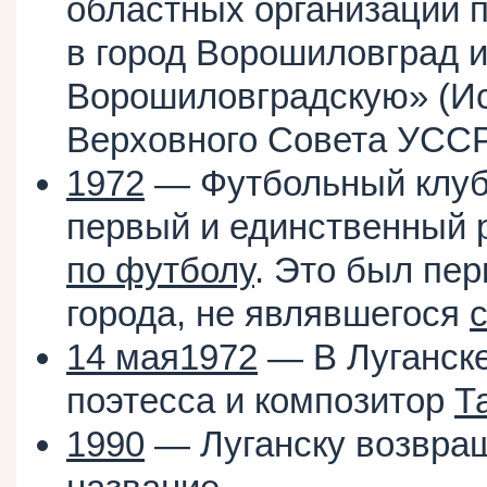
областных организаций п
в город Ворошиловград и
Ворошиловградскую» (И
Верховного Совета УССР, 1
1972
— Футбольный клу
первый и единственный 
по футболу
. Это был пе
города, не являвшегося
14 мая
1972
— В Луганске
поэтесса и композитор
Т
1990
— Луганску возвращ