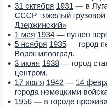
31 октября
1931
— в Луга
СССР
тяжелый грузово
Дзержинский»
1 мая
1934
— пущен пе
5 ноября
1935
— город п
Ворошиловград.
3 июня
1938
— город ста
центром.
17 июля
1942
—
14 февр
города немецкими войск
1956
— в городе проживал