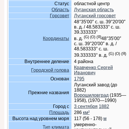
Статус
областной центр
Область
Луганская область
Горсовет
Луганский горсовет
48°35′00″ с. ш.
39°20′00″
в. д.
/
48.583333° с. ш.
39.333333°
(G)
(O)
(Я)
Координаты
в. д.
48°35′00″
с. ш.
39°20′00″ в. д.
/
48.583333° с. ш.
(G)
(O)
(Я)
39.333333° в. д.
Внутреннее деление
4 района
Кравченко Сергей
Городской голова
Иванович
Основан
1795
Луганский завод (до
1882)
Прежние названия
Ворошиловград
(1935—
1958), (1970—1990)
Город с
3 сентября
1882
Площадь
286
км²
Высота над уровнем моря
117 (56 - 178)
м
умеренно-
Тип климата