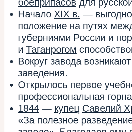
боеприпасов
для русско
Начало
XIX в.
— выгодно
положение на путях меж
губерниями России и по
и
Таганрогом
способство
Вокруг завода возникаю
заведения.
Открылось первое учебн
профессиональная горна
1844
—
купец
Савелий Х
«За полезное разведени
заводе». Благодаря ему 