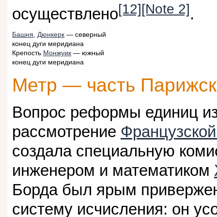
[12]
[Note 2]
осуществлено
.
Башня
,
Дюнкерк
— северный
конец дуги меридиана
Крепость
Монжуик
— южный
конец дуги меридиана
Метр — часть Парижск
Вопрос реформы единиц из
рассмотрение
Французской
создала специальную коми
инженером и математиком
Борда был ярым привержен
систему исчисления: он у