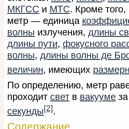
МКГСС
и
МТС
. Кроме того
метр — единица
коэффицие
волны
излучения,
длины св
длины пути
,
фокусного рас
волны
,
длины волны де Бр
величин
, имеющих
размерн
По определению, метр раве
проходит
свет
в
вакууме
за
[2]
секунды
.
Содержание