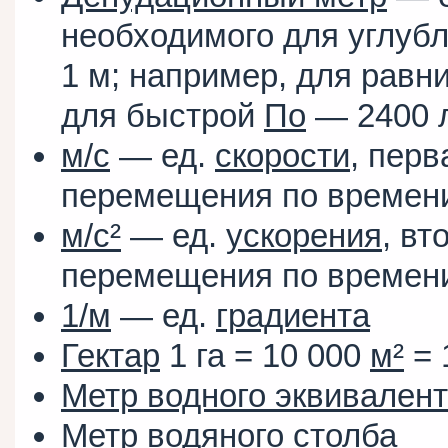
необходимого для углуб
1 м; например, для равн
для быстрой
По
— 2400 л
м/с
— ед.
скорости
, пер
перемещения по времен
м/с²
— ед.
ускорения
, вт
перемещения по времен
1/м
— ед.
градиента
Гектар
1 га
=
10 000
м²
=
Метр водного эквивален
Метр водяного столба