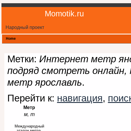
Momotik.ru
Народный проект
Home
Метки:
Интернет метр янд
подряд смотреть онлайн, 
метр ярославль
.
Перейти к:
навигация
,
поис
Метр
м, m
Международный
эталон метра,