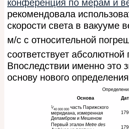
конференция по мерам и в
рекомендовала использоват
скорости света в вакууме в
м/с с относительной погре
соответствует абсолютной 
Впоследствии именно это 
основу нового определения
Определения
Основа
Дат
1
⁄
часть Парижского
40 000 000
179
меридиана, измеренная
Деламбром и Мешеном
Первый эталон
Metre des
179