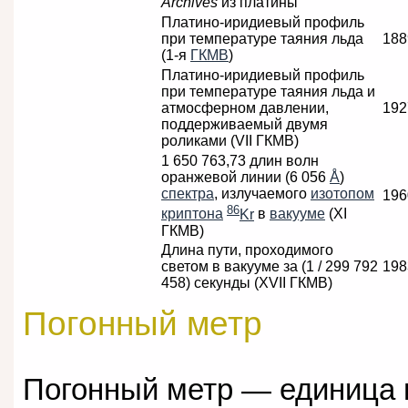
Archives
из платины
Платино-иридиевый профиль
при температуре таяния льда
188
(1-я
ГКМВ
)
Платино-иридиевый профиль
при температуре таяния льда и
атмосферном давлении,
192
поддерживаемый двумя
роликами (VII ГКМВ)
1 650 763,73 длин волн
оранжевой линии (6 056
Å
)
спектра
, излучаемого
изотопом
196
86
криптона
Kr
в
вакууме
(XI
ГКМВ)
Длина пути, проходимого
светом в вакууме за (1 / 299 792
198
458) секунды (XVII ГКМВ)
Погонный метр
Погонный метр — единица 