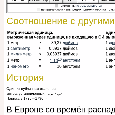
применять
не рекомендуется
не применяются или редко применяются на практ
Соотношение с другими
Метрическая единица,
Един
выраженная через единицу, не входящую в СИ
выра
1 метр
≈
39,37
дюймов
1
дю
1
сантиметр
≈
0,3937
дюймов
1 дю
1
миллиметр
≈
0,03937
дюймов
1 дю
10
1 метр
≡
ангстрем
1 ан
1·10
1
нанометр
≡
10
ангстрем
1 ан
История
Один из публичных эталонов
метра, установленных на улицах
Парижа в 1795—1796 гг.
В Европе со времён распа