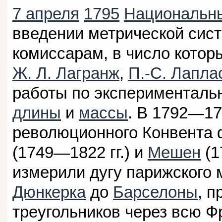
7 апреля
1795
Национальн
введении метрической сис
комиссарам, в число кото
Ж. Л. Лагранж
,
П.-С. Лапла
работы по эксперименталь
длины
и
массы
. В 1792—17
революционного Конвента
(1749—1822 гг.) и
Мешен
(1
измерили дугу парижского 
Дюнкерка
до
Барселоны
, п
треугольников через всю Ф