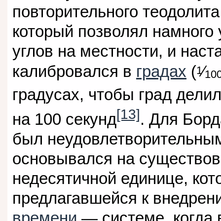
повторительного теодолита
который позволял намного 
углов на местности, и наст
калибровался в
градах
(
⁄
1
10
градусах, чтобы град делил
[13]
на 100 секунд
. Для Бор
был неудовлетворительным
основывался на существов
недесятичной единице, кот
предлагавшейся к внедре
времени
— системе, когда в