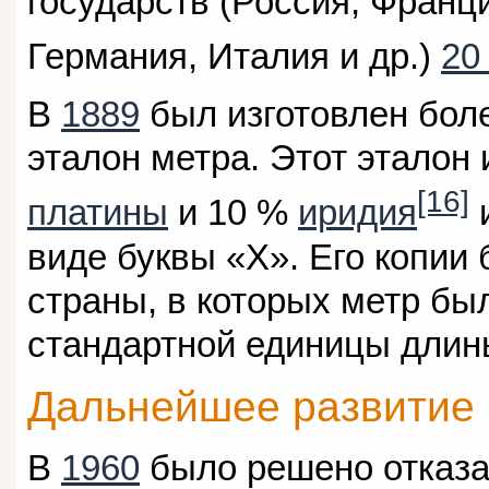
государств (Россия, Франц
Германия, Италия и др.)
20
В
1889
был изготовлен бол
эталон метра. Этот эталон 
[16]
платины
и 10 %
иридия
и
виде буквы «X». Его копии
страны, в которых метр бы
стандартной единицы длин
Дальнейшее развитие
В
1960
было решено отказа