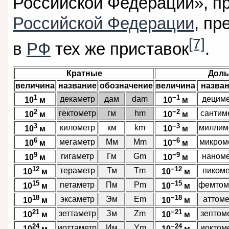
Российской Федерации», п
Российской Федерации
, пр
[7]
в
РФ
тех же приставок
.
Кратные
Дол
величина
название
обозначение
величина
назва
1
−1
декаметр
дам
dam
дециме
10
м
10
м
2
−2
гектометр
гм
hm
сантим
10
м
10
м
3
−3
километр
км
km
миллим
10
м
10
м
6
−6
мегаметр
Мм
Mm
микром
10
м
10
м
9
−9
гигаметр
Гм
Gm
наноме
10
м
10
м
12
−12
тераметр
Тм
Tm
пикоме
10
м
10
м
15
−15
петаметр
Пм
Pm
фемтом
10
м
10
м
18
−18
эксаметр
Эм
Em
аттоме
10
м
10
м
21
−21
зеттаметр
Зм
Zm
зептом
10
м
10
м
24
−24
иоттаметр
Им
Ym
иоктом
10
м
10
м