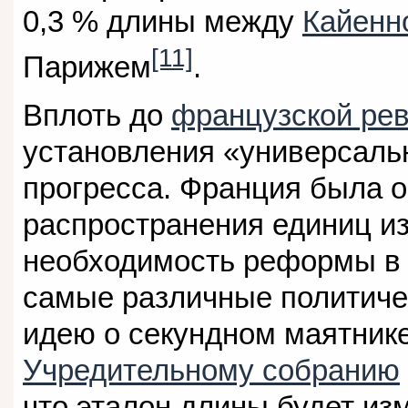
0,3 % длины между
Кайенн
[11]
Парижем
.
Вплоть до
французской ре
установления «универсаль
прогресса. Франция была 
распространения единиц и
необходимость реформы в 
самые различные политиче
идею о секундном маятник
Учредительному собранию
что эталон длины будет из