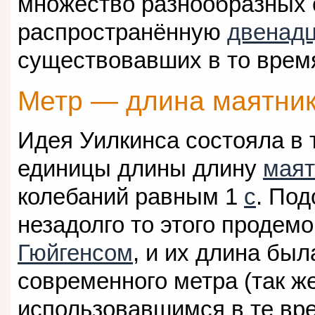
множество разнообразных 
распространённую
двенад
существовавших в то врем
Метр — длина маятни
Идея Уилкинса состояла в 
единицы длины длину
маят
колебаний равным 1
с
. По
незадолго то этого проде
Гюйгенсом
, и их длина был
современного метра (так же
использовавшимся в те вр