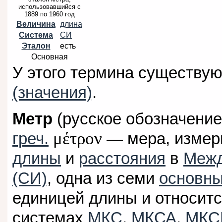
использовавшийся с
1889 по 1960 год
Величина
длина
Система
СИ
Эталон
есть
Основная
У этого термина существую
(значения)
.
Метр
(русское обозначени
μέτρον
греч.
— мера, измер
длины
и
расстояния
в
Межд
(СИ)
, одна из семи
основны
единицей длины и относитс
системах
МКС
,
МКСА
,
МКС