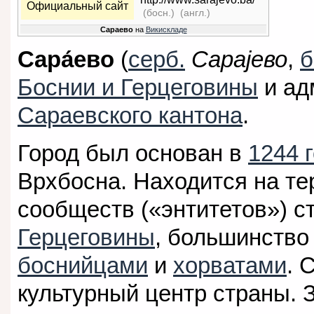
Официальный сайт
(босн.)
(англ.)
Сараево
на
Викискладе
Сара́ево
(
серб.
Сарајево
,
б
Боснии и Герцеговины
и ад
Сараевского кантона
.
Город был основан в
1244 
Врхбосна. Находится на те
сообществ («энтитетов») 
Герцеговины
, большинство
боснийцами
и
хорватами
. 
культурный центр страны. 