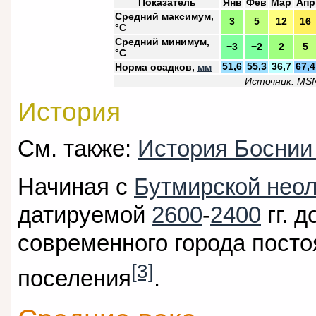
Показатель
Янв
Фев
Мар
Апр
Средний максимум,
3
5
12
16
°C
Средний минимум,
−3
−2
2
5
°C
Норма осадков,
мм
51,6
55,3
36,7
67,4
Источник: MSN
История
См. также:
История Боснии
Начиная с
Бутмирской неол
датируемой
2600
-
2400
гг. д
современного города пост
[3]
поселения
.