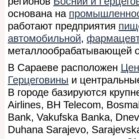
регионов
Боснии и Герцего
основана на
промышленно
работают предприятия
пищ
автомобильной
,
фармацевт
металлообрабатывающей о
В Сараеве расположен
Цен
Герцеговины
и центральн
В городе базируются круп
Airlines, BH Telecom, Bosma
Bank, Vakufska Banka, Dnevn
Duhana Sarajevo, Sarajevska