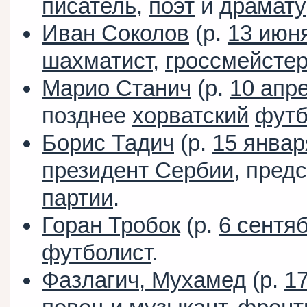
писатель
,
поэт
и
драмату
Иван Соколов
(р.
13 июн
шахматист
,
гроссмейсте
Марио Станич
(р.
10 апр
позднее
хорватский
футб
Борис Тадич
(р.
15 январ
президент Сербии
, пред
партии
.
Горан Тробок
(р.
6 сентя
футболист
.
Фазлагич, Мухамед
(р.
1