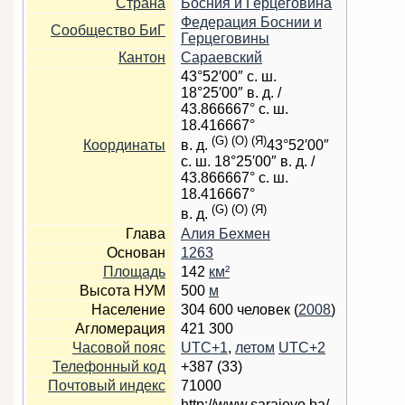
Страна
Босния и Герцеговина
Федерация Боснии и
Сообщество БиГ
Герцеговины
Кантон
Сараевский
43°52′00″ с. ш.
18°25′00″ в. д.
/
43.866667° с. ш.
18.416667°
(G)
(O)
(Я)
Координаты
в. д.
43°52′00″
с. ш.
18°25′00″ в. д.
/
43.866667° с. ш.
18.416667°
(G)
(O)
(Я)
в. д.
Глава
Алия Бехмен
Основан
1263
Площадь
142
км²
Высота НУМ
500
м
Население
304 600 человек (
2008
)
Агломерация
421 300
Часовой пояс
UTC+1
,
летом
UTC+2
Телефонный код
+387 (33)
Почтовый индекс
71000
http://www.sarajevo.ba/