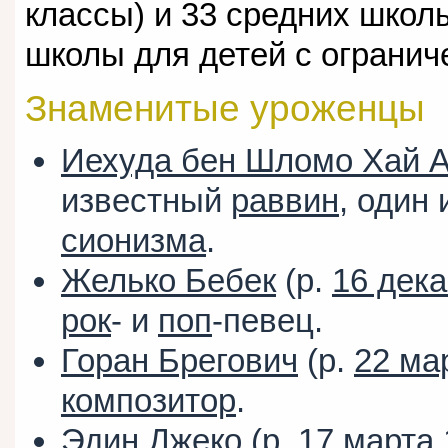
классы) и 33 средних школы
школы для детей с ограни
Знаменитые уроженцы
Иехуда бен Шломо Хай 
известный
раввин
, один
сионизма
.
Желько Бебек
(р.
16 дек
рок
- и
поп
-певец.
Горан Брегович
(р.
22 ма
композитор
.
Эдин Джеко
(р.
17 марта