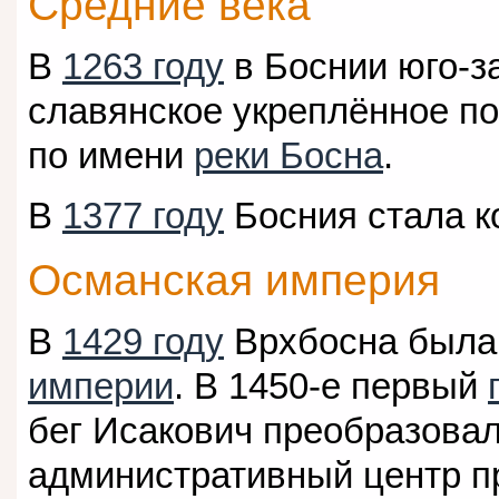
Средние века
В
1263 году
в Боснии юго-
славянское укреплённое п
по имени
реки Босна
.
В
1377 году
Босния стала к
Османская империя
В
1429 году
Врхбосна была
империи
. В 1450-е первый
бег Исакович преобразовал
административный центр п