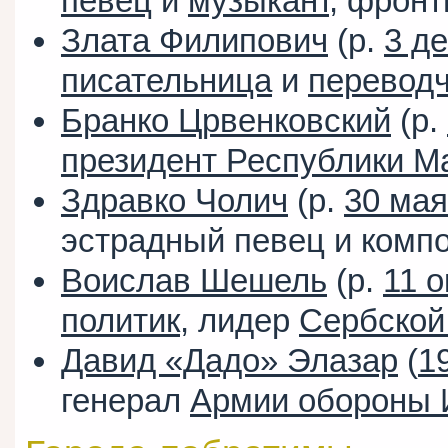
певец
и
музыкант
, фронт
Злата Филипович
(р.
3 д
писательница
и
перевод
Бранко Црвенковский
(р.
президент Республики М
Здравко Чолич
(р.
30 мая
эстрадный певец и компо
Воислав Шешель
(р.
11 
политик
, лидер
Сербской
Давид «Дадо» Элазар
(
1
генерал
Армии обороны 