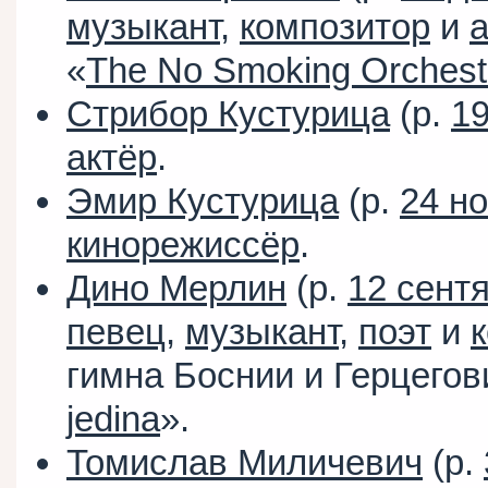
музыкант
,
композитор
и
а
«
The No Smoking Orchest
Стрибор Кустурица
(р.
1
актёр
.
Эмир Кустурица
(р.
24 н
кинорежиссёр
.
Дино Мерлин
(р.
12 сент
певец
,
музыкант
,
поэт
и
гимна Боснии и Герцегов
jedina
».
Томислав Миличевич
(р.