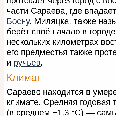
протекает через город с во
части Сараева, где впадае
Босну
. Миляцка, также наз
берёт своё начало в город
нескольких километрах вос
его предместья также прот
и
ручьёв
.
Климат
Сараево находится в умер
климате. Средняя годовая 
(в среднем −1,3 °C) — сам