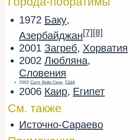
Города-побратимы
1972
Баку
,
[7]
[8]
Азербайджан
2001
Загреб
,
Хорватия
2002
Любляна
,
Словения
2002
Солт Лейк Сити
,
США
2006
Каир
,
Египет
См. также
Источно-Сараево