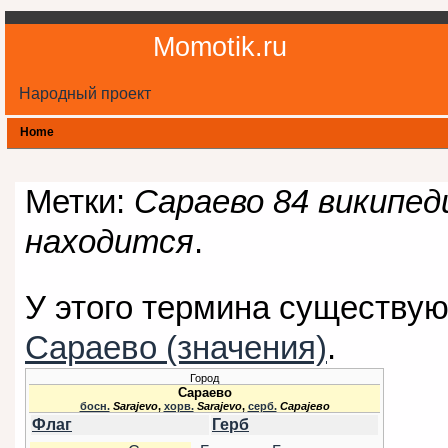
Momotik.ru
Народный проект
Home
Метки:
Сараево 84 википеди
находится
.
У этого термина существуют
Сараево (значения)
.
Город
Сараево
босн.
Sarajevo
,
хорв.
Sarajevo
,
серб.
Сарајево
Флаг
Герб