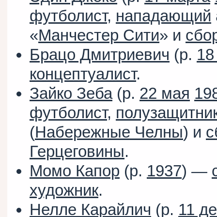
футболист
,
нападающий
«
Манчестер Сити
» и
сбо
Брацо Дмитриевич
(р.
18
концептуалист
.
Зайко Зеба
(р.
22 мая
19
футболист
,
полузащитни
(
Набережные Челны
) и
с
Герцеговины
.
Момо Капор
(р.
1937
) —
художник
.
Нелле Карайлич
(р.
11 д