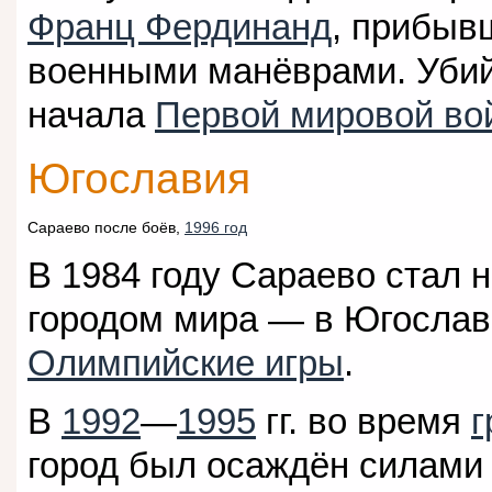
Франц Фердинанд
, прибыв
военными манёврами. Убий
начала
Первой мировой во
Югославия
Сараево после боёв,
1996 год
В 1984 году Сараево стал
городом мира — в Югосла
Олимпийские игры
.
В
1992
—
1995
гг. во время
г
город был осаждён силами