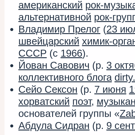
американский
рок-музык
альтернативной
рок-груп
Владимир Прелог
(
23 ию
швейцарский
химик-орга
СССР
(с
1966
).
Йован Савович
(р.
3 окт
коллективного блога
dirty
Сейо Сексон
(р.
7 июня
1
хорватский
поэт
,
музыкан
основателей группы «
Zab
Абдула Сидран
(р.
9 сен