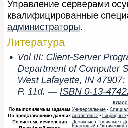
Управление серверами ос
квалифицированные спец
администраторы
.
Литература
Vol III: Client-Server Pro
Department of Computer Sc
West Lafayette, IN 47907: 
P. 11d. —
ISBN 0-13-4742
Класс
Универсальные
•
Специа
По выполняемым задачам
Аналоговые
•
Гибридные
По представлению данных
Двоичные
•
Троичные
•
Д
По системе исчисления
Квантовый
•
Оптический
•