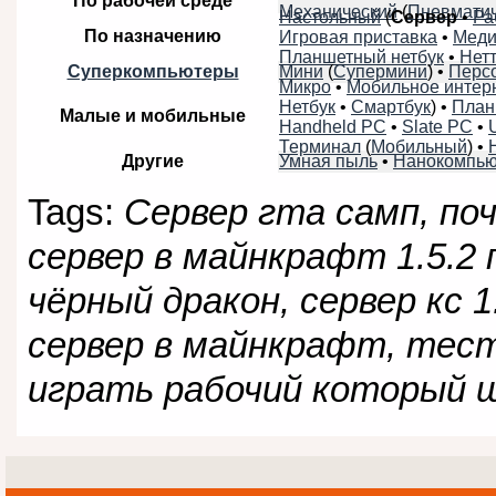
По рабочей среде
Механический
(
Пневмати
Настольный
(
Сервер
•
Ра
По назначению
Игровая приставка
•
Меди
Планшетный нетбук
•
Нет
Мини
(
Супермини
) •
Перс
Суперкомпьютеры
Микро
•
Мобильное интерн
Нетбук
•
Смартбук
) •
План
Малые и мобильные
Handheld PC
•
Slate PC
•
Терминал
(
Мобильный
) •
Умная пыль
•
Нанокомпью
Другие
Tags:
Сервер гта самп, поч
сервер в майнкрафт 1.5.2
чёрный дракон, сервер кс 1
сервер в майнкрафт, тест
играть рабочий который щ