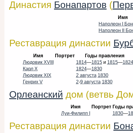
Династия
Бонапартов
(
Пер
Имя
Наполеон I Бо
Наполеон II Бо
Реставрация династии
Бур
Имя
Портрет
Годы правления
Людовик XVIII
1814
—
1815
и
1815
—
182
Карл X
1824
—
1830
Людовик XIX
2 августа
1830
Генрих V
2
-
9 августа
1830
Орлеанский
дом (ветвь До
Имя
Портрет
Годы пр
Луи-Филипп I
1830
—
1
Реставрация династии
Бон