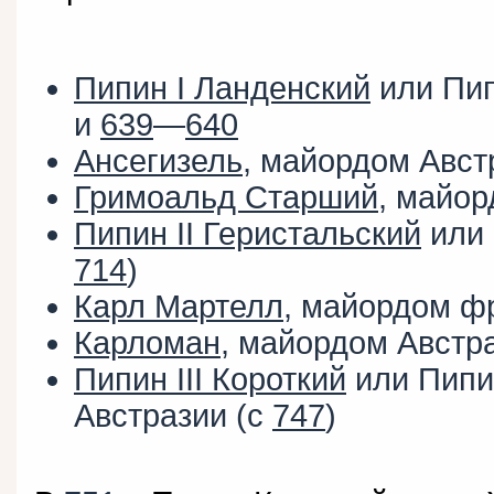
Пипин I Ланденский
или Пи
и
639
—
640
Ансегизель
, майордом Авст
Гримоальд Старший
, майор
Пипин II Геристальский
или 
714
)
Карл Мартелл
, майордом ф
Карломан
, майордом Австра
Пипин III Короткий
или Пип
Австразии (с
747
)