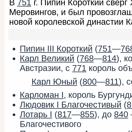
В
751
г. Пипин Короткий сверг 
Меровингов, и был провозглаш
новой королевской династии К
Пипин III Короткий
(
751
—
76
Карл Великий
(
768
—
814
), 
Австразии, с
771
король объ
Карл Юный
(
800
—
811
), 
Карломан I
, король Бургун
Людовик I Благочестивый
(
8
Лотарь I
(
817
—
855
), до
840
Благочестивого