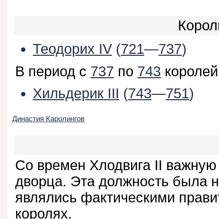
Корол
Теодорих IV
(
721
—
737
)
В период с
737
по
743
королей
Хильдерик III
(
743
—
751
)
Династия Каролингов
Со времен Хлодвига II важную
дворца. Эта должность была 
являлись фактическими прави
королях.