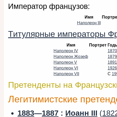
Император французов:
Имя
Портре
Наполеон III
Титулярные императоры Ф
Имя
Портрет
Год
Наполеон IV
1870
Наполеон Жозеф
1879
Наполеон V
1891
Наполеон VI
1926
Наполеон VII
C
19
Претенденты на Французск
Легитимистские претенд
1883
—
1887
:
Иоанн III
(
182