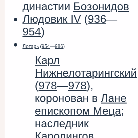
династии
Бозонидов
Людовик IV
(
936
—
954
)
Лотарь
(
954
—
986
)
Карл
Нижнелотарингский
(
978
—
978
),
коронован в
Лане
епископом Меца
;
наследник
Каролингов