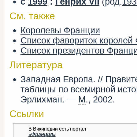
с
1999
:
Генрих VII
(род.
193
См. также
Королевы Франции
Список фавориток королей
Список президентов Франц
Литература
Западная Европа. // Прави
таблицы по всемирной истори
Эрлихман. —
М
., 2002.
Ссылки
В Википедии есть портал
«Франция»