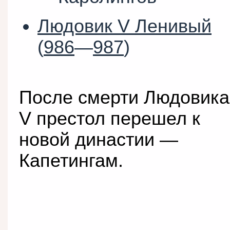
Людовик V Ленивый
(
986
—
987
)
После смерти Людовика
V престол перешел к
новой династии —
Капетингам.