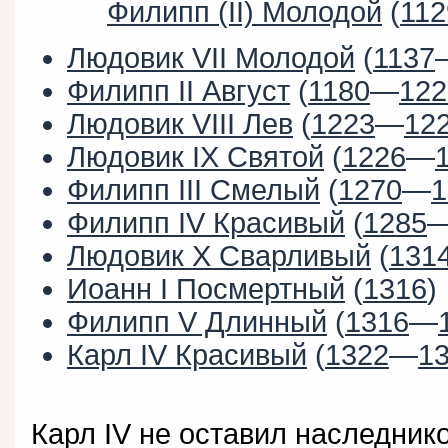
Филипп (II) Молодой
(
112
Людовик VII Молодой
(
1137
Филипп II Август
(
1180
—
122
Людовик VIII Лев
(
1223
—
12
Людовик IX Святой
(
1226
—
Филипп III Смелый
(
1270
—
1
Филипп IV Красивый
(
1285
Людовик X Сварливый
(
131
Иоанн I Посмертный
(
1316
)
Филипп V Длинный
(
1316
—
Карл IV Красивый
(
1322
—
1
Карл IV не оставил наследник