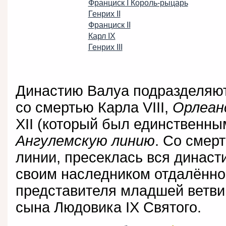
Франциск I Король-рыцарь
Генрих II
Франциск II
Карл IX
Генрих III
Династию Валуа подразделяют
со смертью Карла VIII,
Орлеан
XII (который был единственны
Ангулемскую линию
. Со смер
линии, пресеклась вся динас
своим наследником отдалённог
представителя младшей ветви 
сына Людовика IX Святого.