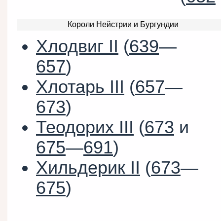
Короли Нейстрии и Бургундии
Хлодвиг II
(
639
—
657
)
Хлотарь III
(
657
—
673
)
Теодорих III
(
673
и
675
—
691
)
Хильдерик II
(
673
—
675
)