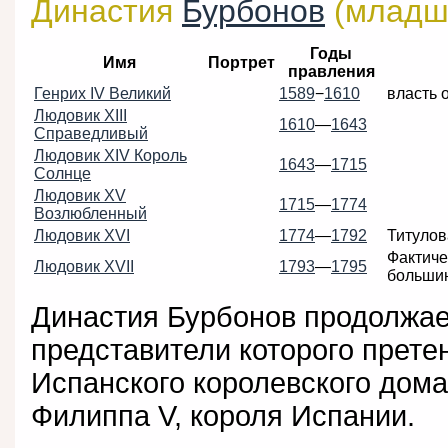
Династия
Бурбонов
(младша
Годы
Имя
Портрет
правления
Генрих IV Великий
1589
−
1610
власть 
Людовик XIII
1610
—
1643
Справедливый
Людовик XIV Король
1643
—
1715
Солнце
Людовик XV
1715
—
1774
Возлюбленный
Людовик XVI
1774
—
1792
Титулов
Фактиче
Людовик XVII
1793
—
1795
большин
Династия Бурбонов продолжает
представители которого прете
Испанского королевского дома
Филиппа V, короля Испании.