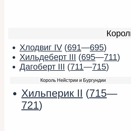
Корол
Хлодвиг IV
(
691
—
695
)
Хильдеберт III
(
695
—
711
)
Дагоберт III
(
711
—
715
)
Король Нейстрии и Бургундии
Хильперик II
(
715
—
721
)