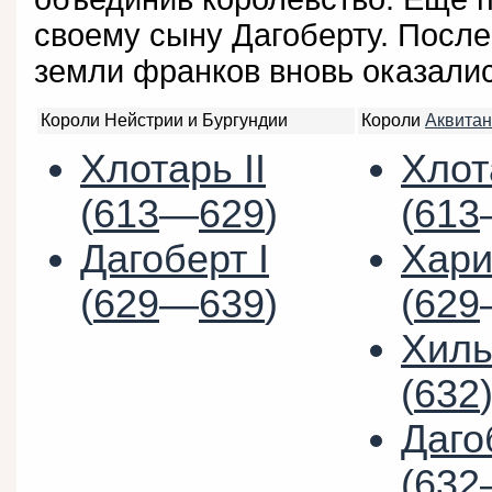
своему сыну Дагоберту. После
земли франков вновь оказали
Короли Нейстрии и Бургундии
Короли
Аквита
Хлотарь II
Хлот
(
613
—
629
)
(
613
Дагоберт I
Хари
(
629
—
639
)
(
629
Хиль
(
632
Даго
(
632