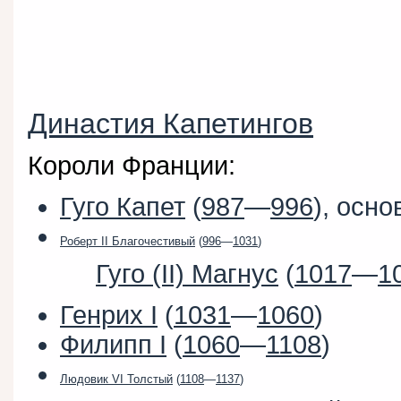
Династия Капетингов
Короли Франции:
Гуго Капет
(
987
—
996
), осн
Роберт II Благочестивый
(
996
—
1031
)
Гуго (II) Магнус
(
1017
—
1
Генрих I
(
1031
—
1060
)
Филипп I
(
1060
—
1108
)
Людовик VI Толстый
(
1108
—
1137
)