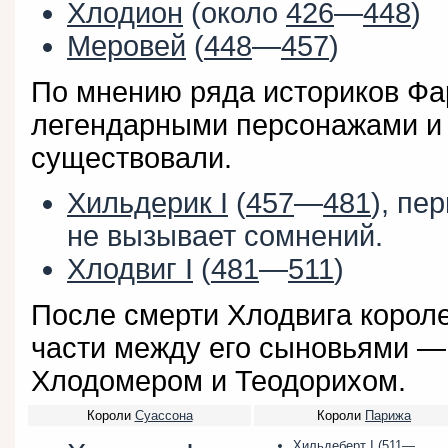
Хлодион
(около
426
—
448
)
Меровей
(
448
—
457
)
По мнению ряда историков Фа
легендарными персонажами и 
существовали.
Хильдерик I
(
457
—
481
), пе
не вызывает сомнений.
Хлодвиг I
(
481
—
511
)
После смерти Хлодвига корол
части между его сыновьями —
Хлодомером и Теодорихом.
Короли
Суассона
Короли
Парижа
Хильдеберт I
(
511
—