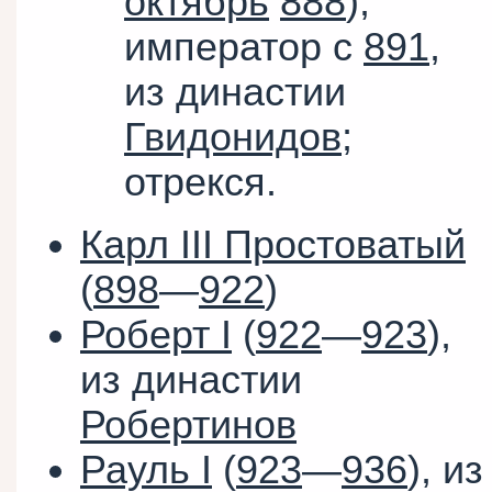
октябрь
888
),
император с
891
,
из династии
Гвидонидов
;
отрекся.
Карл III Простоватый
(
898
—
922
)
Роберт I
(
922
—
923
),
из династии
Робертинов
Рауль I
(
923
—
936
), из