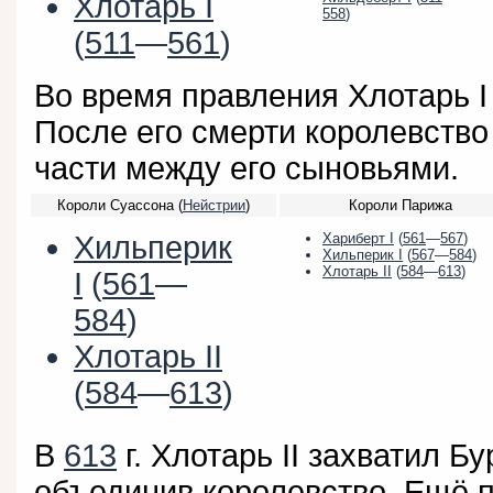
Хлотарь I
558
)
(
511
—
561
)
Во время правления Хлотарь I
После его смерти королевство
части между его сыновьями.
Короли Суассона (
Нейстрии
)
Короли Парижа
Хильперик
Хариберт I
(
561
—
567
)
Хильперик I
(
567
—
584
)
Хлотарь II
(
584
—
613
)
I
(
561
—
584
)
Хлотарь II
(
584
—
613
)
В
613
г. Хлотарь II захватил Б
объединив королевство. Ещё п