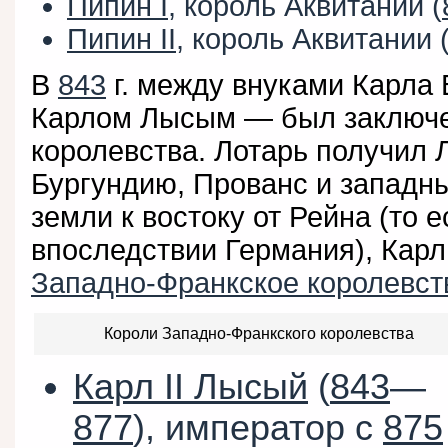
Пипин I
, король Аквитании (
Пипин II
, король Аквитании 
В
843
г. между внуками Карла
Карлом Лысым — был заключен
королевства. Лотарь получил 
Бургундию, Прованс и западн
земли к востоку от Рейна (то 
впоследствии Германия), Карл
Западно-Франкское королевст
Короли Западно-Франкского королевства
Карл II Лысый
(
843
—
877
), император с
875