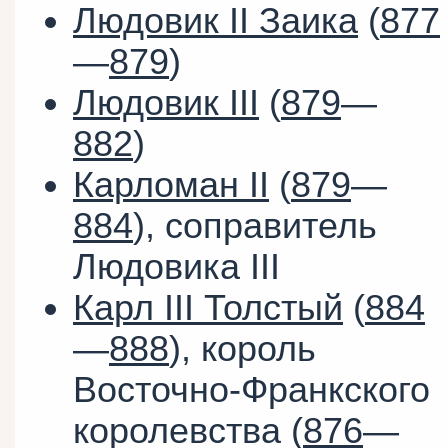
Людовик II Заика
(
877
—
879
)
Людовик III
(
879
—
882
)
Карломан II
(
879
—
884
), соправитель
Людовика III
Карл III Толстый
(
884
—
888
), король
Восточно-Франкского
королевства (
876
—