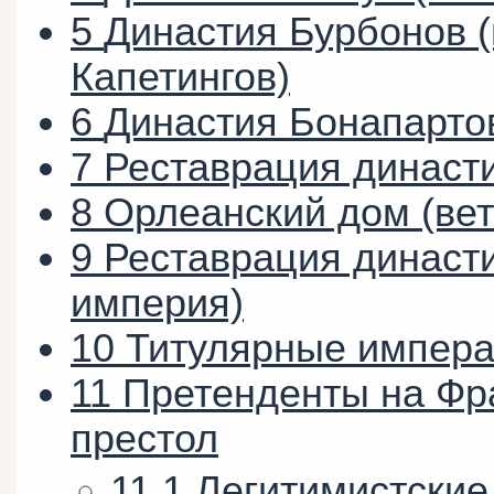
5
Династия Бурбонов 
Капетингов)
6
Династия Бонапарто
7
Реставрация династ
8
Орлеанский дом (ве
9
Реставрация династ
империя)
10
Титулярные импера
11
Претенденты на Фр
престол
11.1
Легитимистские