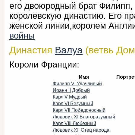
его двоюродный брат Филипп,
королевскую династию. Его пр
женской линии,королем Англи
войны
Династия
Валуа
(ветвь Дом
Короли Франции:
Имя
Портре
Филипп VI Удачливый
Иоанн II Добрый
Карл V Мудрый
Карл VI Безумный
Карл VII Победоносный
Людовик XI Благоразумный
Карл VIII Любезный
Людовик XII Отец народа