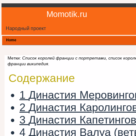
Momotik.ru
Народный проект
Home
Метки:
Список королей франции с портретами, список короле
франции википедия
.
Содержание
1
Династия Меровинго
2
Династия Каролинго
3
Династия Капетинго
4
Династия Валуа (вет