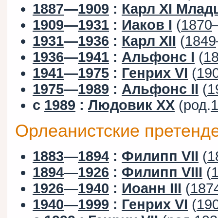
1887
—
1909
:
Карл XI Мла
1909
—
1931
:
Иаков I
(
1870
1931
—
1936
:
Карл XII
(
1849
1936
—
1941
:
Альфонс I
(
1
1941
—
1975
:
Генрих VI
(
19
1975
—
1989
:
Альфонс II
(
1
с
1989
:
Людовик XX
(род.
Орлеанистские претенд
1883
—
1894
:
Филипп VII
(
1
1894
—
1926
:
Филипп VIII
(
1926
—
1940
:
Иоанн III
(
187
1940
—
1999
:
Генрих VI
(
19