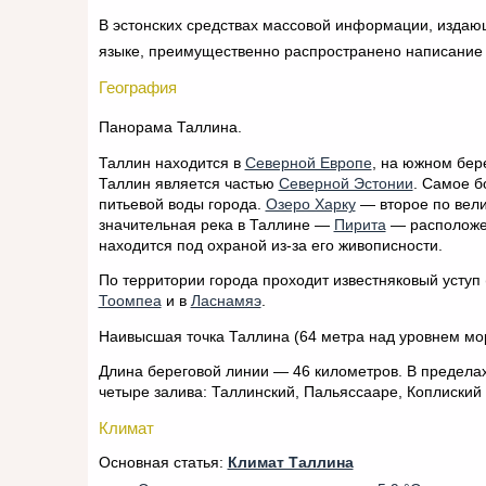
В эстонских средствах массовой информации, издаю
языке, преимущественно распространено написани
География
Панорама Таллина.
Таллин находится в
Северной Европе
, на южном бер
Таллин является частью
Северной Эстонии
. Самое 
питьевой воды города.
Озеро Харку
— второе по вели
значительная река в Таллине —
Пирита
— расположен
находится под охраной из-за его живописности.
По территории города проходит известняковый уступ 
Тоомпеа
и в
Ласнамяэ
.
Наивысшая точка Таллина (64 метра над уровнем мор
Длина береговой линии — 46 километров. В пределах
четыре залива: Таллинский, Пальяссааре, Коплиский 
Климат
Основная статья:
Климат Таллина