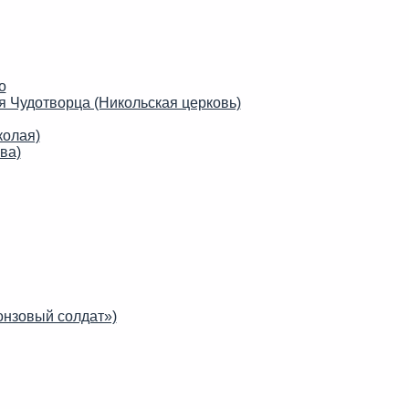
о
 Чудотворца (Никольская церковь)
колая)
ва)
онзовый солдат»)