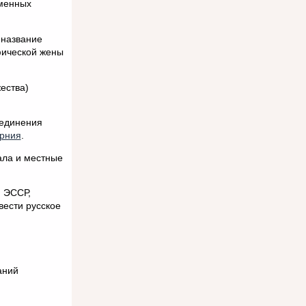
ьменных
 название
фической жены
ества)
оединения
ерния
.
ала и местные
и ЭССР,
вести русское
аний