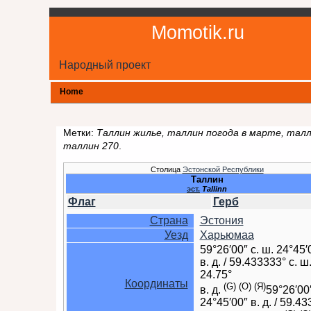
Momotik.ru
Народный проект
Home
Метки:
Таллин жилье, таллин погода в марте, талл
таллин 270
.
Столица
Эстонской Республики
Таллин
эст.
Tallinn
Флаг
Герб
Страна
Эстония
Уезд
Харьюмаа
59°26′00″ с. ш.
24°45′
в. д.
/
59.433333° с. ш
24.75°
Координаты
(G)
(O)
(Я)
в. д.
59°26′00″
24°45′00″ в. д.
/
59.43