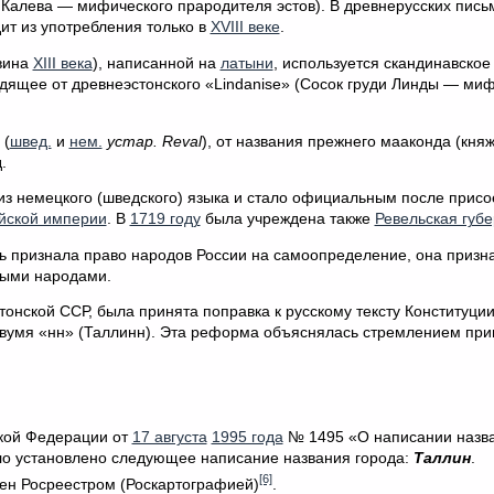
 Калева — мифического прародителя эстов). В древнерусских пис
ит из употребления только в
XVIII веке
.
вина
XIII века
), написанной на
латыни
, используется скандинавское
одящее от древнеэстонского «Lindanise» (Сосок груди Линды — ми
(
швед.
и
нем.
устар. Reval
), от названия прежнего мааконда (княж
.
з немецкого (шведского) языка и стало официальным после прис
йской империи
. В
1719 году
была учреждена также
Ревельская губ
ь признала право народов России на самоопределение, она призн
ными народами.
онской ССР, была принята поправка к русскому тексту Конституци
 двумя «нн» (Таллинн). Эта реформа объяснялась стремлением при
кой Федерации от
17 августа
1995 года
№ 1495 «О написании назв
ло установлено следующее написание названия города:
Таллин
.
[6]
лен Росреестром (Роскартографией)
.