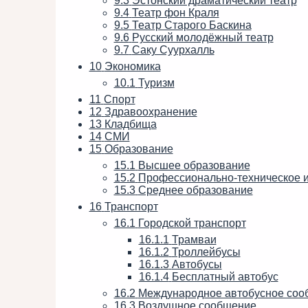
9.3
Эстонский драматический театр
9.4
Театр фон Краля
9.5
Театр Старого Баскина
9.6
Русский молодёжный театр
9.7
Саку Суурхалль
10
Экономика
10.1
Туризм
11
Спорт
12
Здравоохранение
13
Кладбища
14
СМИ
15
Образование
15.1
Высшее образование
15.2
Профессионально-техническое и
15.3
Среднее образование
16
Транспорт
16.1
Городской транспорт
16.1.1
Трамваи
16.1.2
Троллейбусы
16.1.3
Автобусы
16.1.4
Бесплатный автобус
16.2
Международное автобусное соо
16.3
Воздушное сообщение