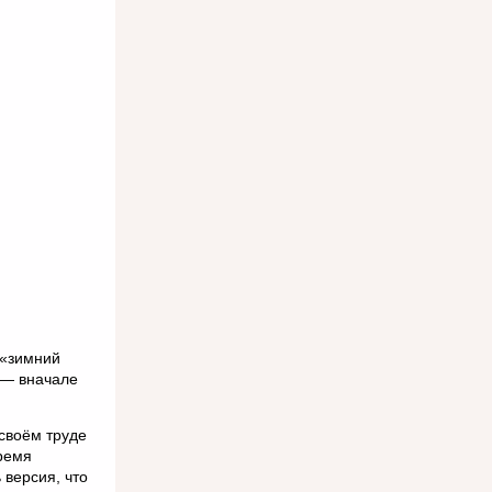
 («зимний
g — вначале
своём труде
ремя
 версия, что