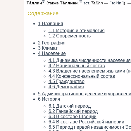
[3]
[4]
Та́ллин
(также
Та́ллинн
;
эст.
Tallinn
—
[ˈtɑlʲˑinˑ]
) 
Содержание
1
Названия
1.1
История и этимология
1.2
Современность
2
География
3
Климат
4
Население
4.1
Динамика численности населения
4.2
Национальный состав
4.3
Владение населением языками (п
4.4
Конфессиональный состав
4.5
Гражданство
4.6
Демография
5
Административное деление и управлени
6
История
6.1
Датский период
6.2
Ганзейский период
6.3
В составе Швеции
6.4
В составе Российской империи
6.5
Период первой независимости Эс