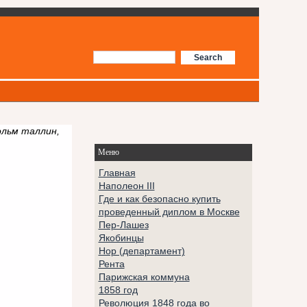
ольм таллин,
Меню
Главная
Наполеон III
Где и как безопасно купить
проведенный диплом в Москве
Пер-Лашез
Якобинцы
Нор (департамент)
Рента
Парижская коммуна
1858 год
Революция 1848 года во