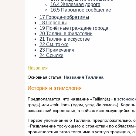
16.4
Железная дорога
16.5
Паромное сообщение
17
Города-побратимы
18
Персоны
19
Почётные граждане города
20
Таллин в филателии
21
Таллин в искусстве
22
См. также
23
Примечания
24
Ссылки
Названия
Основная статья:
Названия Таллина
История и этимология
Предполагается, что название «Tallinn(a)» в
эстонско
град») или «talu linn» («дом, усадьба-замок»). Корень
означавший «крепость», а сейчас использующийся д
Первое упоминание о Таллине, предположительно, о
«Развлечение тоскующего о странствии по областям
проникновения этого топонима в устную традицию, а 