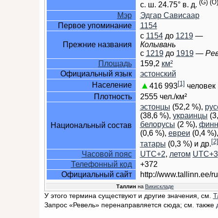
(G)
(O
с. ш.
24.75° в. д.
Мэр
Эдгар Сависаар
Первое упоминание
1154
с
1154
до
1219
—
Прежние названия
Колывань
c
1219
до
1919
—
Рев
Площадь
159,2
км²
Официальный язык
эстонский
[1]
▲
Население
416 993
человек 
Плотность
2555 чел./км²
эстонцы
(52,2 %),
рус
(38,6 %),
украинцы
(3
белорусы
(2 %),
фин
Национальный состав
(0,6 %),
евреи
(0,4 %)
[2
татары
(0,3 %) и др.
Часовой пояс
UTC+2
,
летом
UTC+3
Телефонный код
+372
Официальный сайт
http://www.tallinn.ee/r
Таллин
на
Викискладе
У этого термина существуют и другие значения, см.
Т
Запрос «Ревель» перенаправляется сюда; см. также