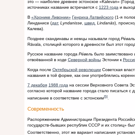
это — наиболее древнее эстонское «Kalevan» (Город
источниках название встречается с
1223 года
и выход
В
«Хронике Ливонии»
Генриха Латвийского
(1-я поло
Линданисе (
дат.
Lyndanisse
,
швед.
Lindanäs
), происх
Калева).
Позднее скандинавы и немцы называли город
Ре́валь
Rävala, столицей которого в древности был этот город
Русское название города
Ре́вель
было заимствовано и
отвоёванной в ходе
Северной войны
Эстонии к
Росси
Когда после
Октябрьской революции
Советская власт
названия в той форме, как они употреблялись корен
7 декабря
1988 года
на сессии Верховного Совета Эст
согласно которой название города стало писаться с
[5]
написание в соответствие с эстонским
.
Современность
Распоряжением Администрации Президента Российс
государств-бывших республик СССР и их столиц» бы
Соответственно, этот же вариант написания установ