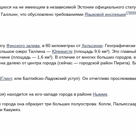
щихся на не имеющем в независимой Эстонии официального стату
[7]
[8]
[9
е
Таллинн
, что обусловлено требованиями
Языковой инспекции
егу
Финского залива
, в 80 километрах от
Хельсинки
. Географически
большое озеро Таллина —
Юлемисте
(площадь 9,6 км²). Это главны
чине (площадь — 1,6 км²). В отличие от многих больших городов, 
а далеко от центра города (сейчас — городской район Пирита). Б
(
Глинт
, или Балтийско-Ладожский уступ). Он отчетливо прослежива
я) находится на юго-западе города в районе
Нымме
.
 города она образует три больших полуострова: Копли, Пальяссаар
и Какумяэ.