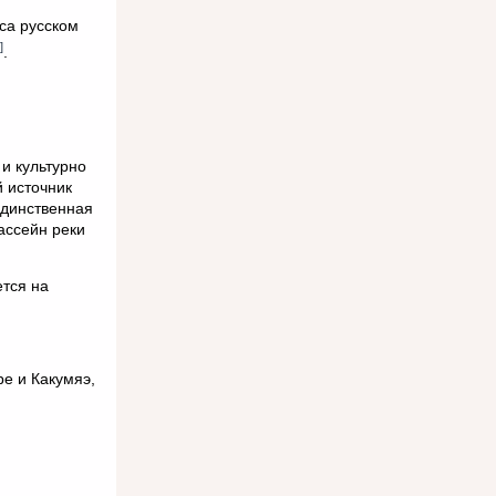
са русском
]
.
 и культурно
й источник
единственная
ассейн реки
ется на
е и Какумяэ,