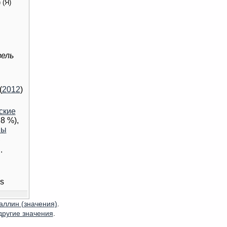
)
(Я)
ель
(
2012
)
ские
,8 %),
ны
,
]
.
us
аллин (значения)
.
другие значения
.