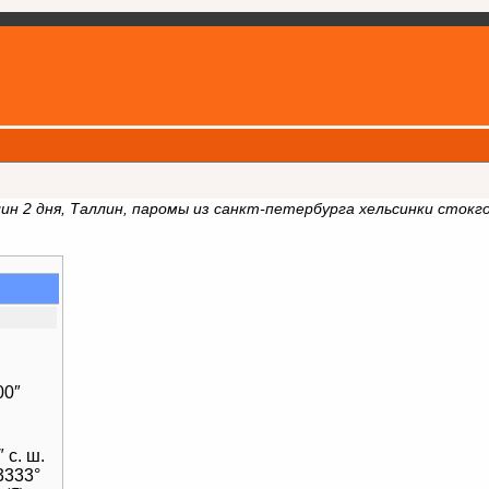
ин 2 дня, Таллин, паромы из санкт-петербурга хельсинки стокг
00″
.
 с. ш.
3333°