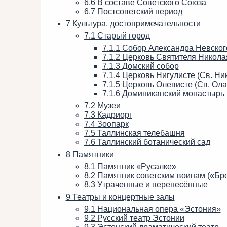
6.6
В составе Советского Союза
6.7
Постсоветский период
7
Культура, достопримечательности
7.1
Старый город
7.1.1
Собор Александра Невског
7.1.2
Церковь Святителя Николая
7.1.3
Домский собор
7.1.4
Церковь Нигулисте (Св. Ни
7.1.5
Церковь Олевисте (Св. Ола
7.1.6
Доминиканский монастырь
7.2
Музеи
7.3
Кадриорг
7.4
Зоопарк
7.5
Таллинская телебашня
7.6
Таллинский ботанический сад
8
Памятники
8.1
Памятник «Русалке»
8.2
Памятник советским воинам («Бр
8.3
Утраченные и перенесённые
9
Театры и концертные залы
9.1
Национальная опера «Эстония»
9.2
Русский театр Эстонии