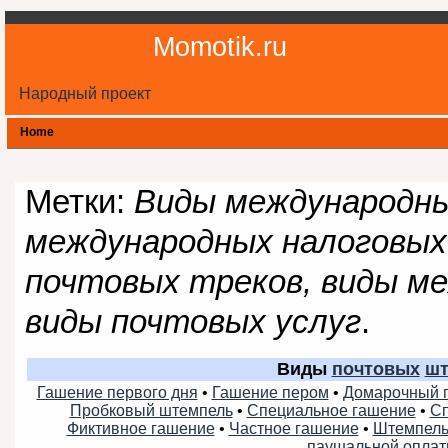
Momotik.ru
Народный проект
Home
Метки:
Виды международны
международных налоговых
почтовых треков, виды ме
виды почтовых услуг
.
Виды
почтовых
шт
Гашение первого дня
•
Гашение пером
•
Домарочный 
Пробковый штемпель
•
Специальное гашение
•
Сп
Фиктивное гашение
•
Частное гашение
•
Штемпель
паушальной опла