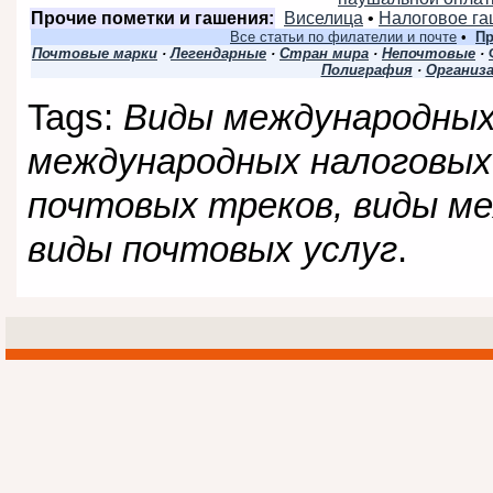
Прочие пометки и гашения:
Виселица
•
Налоговое г
Все статьи по филателии и почте
•
Пр
Почтовые марки
·
Легендарные
·
Стран мира
·
Непочтовые
·
Полиграфия
·
Организ
Tags:
Виды международных
международных налоговых
почтовых треков, виды ме
виды почтовых услуг
.