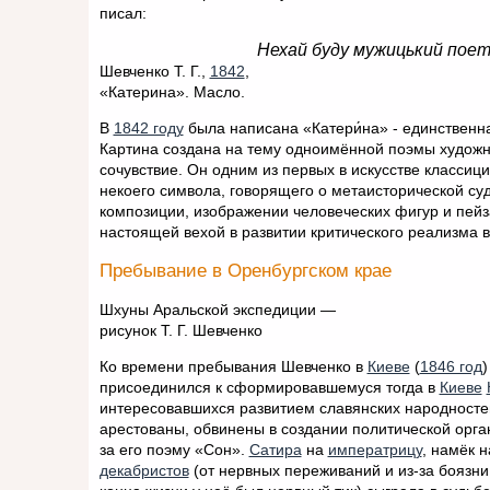
писал:
Нехай буду мужицький поет,
Шевченко Т. Г.,
1842
,
«Катерина». Масло.
В
1842 году
была написана «Катери́на» - единственн
Картина создана на тему одноимённой поэмы художни
сочувствие. Он одним из первых в искусстве класси
некоего символа, говорящего о метаисторической су
композиции, изображении человеческих фигур и пейз
настоящей вехой в развитии критического реализма в
Пребывание в Оренбургском крае
Шхуны Аральской экспедиции —
рисунок Т. Г. Шевченко
Ко времени пребывания Шевченко в
Киеве
(
1846 год
)
присоединился к сформировавшемуся тогда в
Киеве
интересовавшихся развитием славянских народностей, 
арестованы, обвинены в создании политической орга
за его поэму «Сон».
Сатира
на
императрицу
, намёк 
декабристов
(от нервных переживаний и из-за боязни