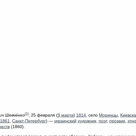
[1]
вич Шевче́нко
;
25 февраля (
9 марта
)
1814
, село
Моринцы
,
Киевска
1861
,
Санкт-Петербург
) —
украинский
художник
,
поэт
,
прозаик
,
этн
жеств
(1860).