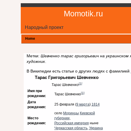
Momotik.ru
Народный проект
Home
Метки:
Шевченко тарас григорьевич на украинском я
художник
.
В Википедии есть статьи о других людях с фамилией
Тарас Григорьевич Шевченко
[1]
Тарас Шевченко
Имя при
[1]
Тарас Шевченко
рождении:
Дата
25 февраля (
9 марта
)
1814
рождения:
село
Моринцы
Киевской
Место
губернии
,
рождения:
Российская империя
ныне
Черкасская область
,
Украина