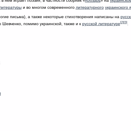
 нём играет поэзия, в частности сборник «
Кобзарь
» на
украинско
литературы
и во многом современного
литературного
украинского 
ногие письма), а также некоторые стихотворения написаны на
русс
[2]
[3]
о Шевченко, помимо украинской, также и к
русской литературе
.
е
ы