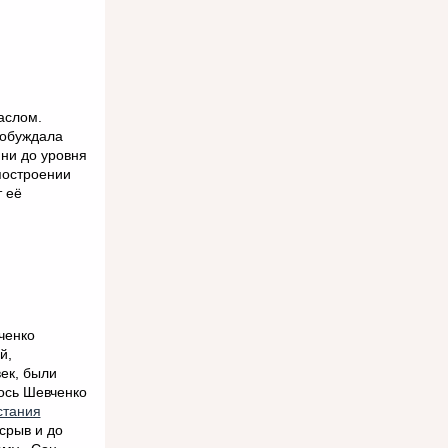
аслом.
побуждала
ни до уровня
построении
 её
ченко
й,
век, были
ось Шевченко
стания
срыв и до