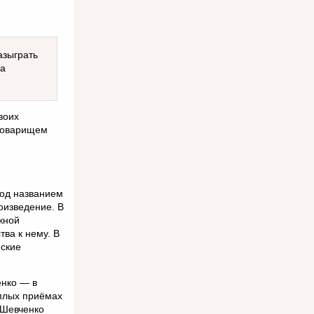
азыграть
фа
воих
 товарищем
под названием
оизведение. В
жной
ва к нему. В
еские
енко — в
ёплых приёмах
 Шевченко