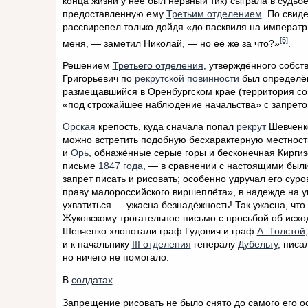
конца жизни у неё был нервный тик) сыграла в судь
предоставленную ему
Третьим отделением
. По свид
рассвирепел только дойдя «до пасквиля на императ
[5]
меня, — заметил Николай, — но её же за что?»
.
Решением
Третьего отделения
, утверждённого собс
Григорьевич по
рекрутской повинности
был определё
размещавшийся в Оренбургском крае (территория 
«под строжайшее наблюдение начальства» с запретом
Орская
крепость, куда сначала попал
рекрут
Шевченко
можно встретить подобную бесхарактерную местность
и
Орь
, обнажённые серые горы и бесконечная Кирги
письме
1847 года
, — в сравнении с настоящими были
запрет писать и рисовать; особенно удручал его сур
праву малороссийского виршеплёта», в надежде на ук
ухватиться — ужасна безнадёжность! Так ужасна, чт
Жуковскому трогательное письмо с просьбой об исхо
Шевченко хлопотали граф Гудович и граф
А. Толстой
и к начальнику
III отделения
генералу
Дубельту
, писа
но ничего не помогало.
В
солдатах
Запрещение рисовать не было снято до самого его о