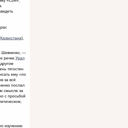
эму «Сон»,
а
авидеть
арас
Казахстана
),
л Шевченко, —
ие речки
Урал
 другом
ень тягостен
исать ему «по
в за всё
ченко послал
ом смысле за
о с просьбой
олитическом,
по изучению