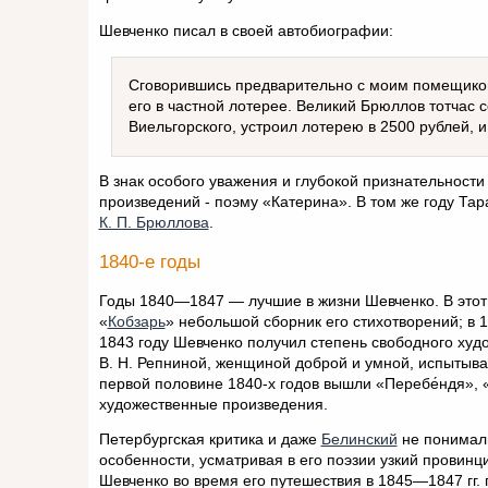
Шевченко писал в своей автобиографии:
Сговорившись предварительно с моим помещиком,
его в частной лотерее. Великий Брюллов тотчас с
Виельгорского, устроил лотерею в 2500 рублей, 
В знак особого уважения и глубокой признательности
произведений - поэму «Катерина». В том же году Та
К. П. Брюллова
.
1840-е годы
Годы 1840—1847 — лучшие в жизни Шевченко. В этот 
«
Кобзарь
» небольшой сборник его стихотворений; в 
1843 году Шевченко получил степень свободного худо
В. Н. Репниной, женщиной доброй и умной, испытыва
первой половине 1840-х годов вышли «Перебе́ндя», «
художественные произведения.
Петербургская критика и даже
Белинский
не понимали
особенности, усматривая в его поэзии узкий провин
Шевченко во время его путешествия в 1845—1847 гг. 