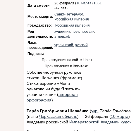
26 февраля (
10 марта
)
1861
Дата смерти:
(47 лет)
Санкт-Петербург
,
Место смерти:
Российская империя
Гражданство:
Российская империя
Род
художник
,
поэт
,
прозаик
,
деятельности:
этнограф
Язык
украинский
,
русский
произведений:
Подпись:
Произведения на сайте Lib.ru
Произведения в Викитеке.
Собственноручная рукопись
стихов Шевченко (фрагмент).
Стихотворение «Мени
однаково чи буду Я жить въ
украини чи ни» (
авторская
орфография
)
Тара́с Григо́рьевич Шевче́нко
(
укр.
Тара́с Григо́ро
(ныне
Черкасская область
) — 26 февраля (
10 марта
)
Академик российской
Императорской Академии худо