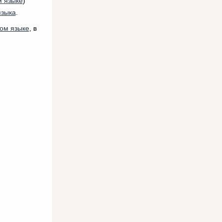
м языке
)
языка
.
ком языке
, в