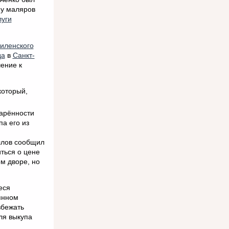
 у маляров
луги
иленского
да
в
Санкт-
ение к
 который,
дарённости
а его из
ллов сообщил
ться о цене
м дворе, но
еся
янном
збежать
ля выкупа