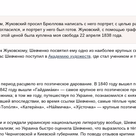
 Жуковский просил Брюллова написать с него портрет, с целью р
огласился, и портрет у него был готов. Жуковский, с помощью гра
и этой ценой была куплена моя свобода 22 апреля 1838 года.
 к Жуковскому, Шевченко посвятил ему одно из наиболее крупных с
рас Шевченко поступил в
Академию художеств
, где стал учеником и
период расцвело его поэтическое дарование. В 1840 году вышел 
1842 году вышли «Гайдама́ки» — самое крупное его поэтическое пр
жника; в том же году, путешествуя по Украине, познакомился с кня
вшей впоследствии, во время ссылки Шевченко, самые тёплые чувст
Топо́ля», «Катери́на», «На́ймичка», «Ху́сточка» — крупные поэтич
 и осуждали украинскую национальную литературу вообще, Шевч
циализм; но Украина быстро оценила Шевченко, что выразилось в т
по Черниговской и Киевской губерниям. По поводу отзывов критики