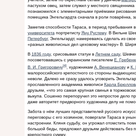
пастухом овец, затем служил у местного священника
познакомился с элементарными приёмами рисования
помещика Энгельгардта сначала в роли поварёнка, за
Заметив способности Тараса, в период пребывания 
университета
портретисту
Яну Рустему
. В Вильне Ше
Петербург
, Энгельгардт, намереваясь сделать из сво
«разных живописных дел цеховому мастеру» В. Ширя
В
1836 году
, срисовывая статуи в
Летнем саду
, Шевче
посоветовавшись с украинским писателем
Е. Гребенк
[4]
В. И. Григоровичу
, художникам
А. Венецианову
и
К.
малороссийского крепостного со стороны выдающихс
неволи. Далеко не сразу удалось уговорить Энгельга
прославленного академика живописи
Карла Брюллов
друзьям, «что это самая крупная свинья в торжковск
выкупа. Сошенко перепоручил это непростое дело пр
даже авторитет придворного художника делу не помог
Забота о нём лучших представителей русского искус
переговоры с его хозяином, повергали Тараса в унын
настроении. Кляня судьбу, он угрожал отомстить по
большой беды, предложил друзьям действовать без 
крепостного сумму.