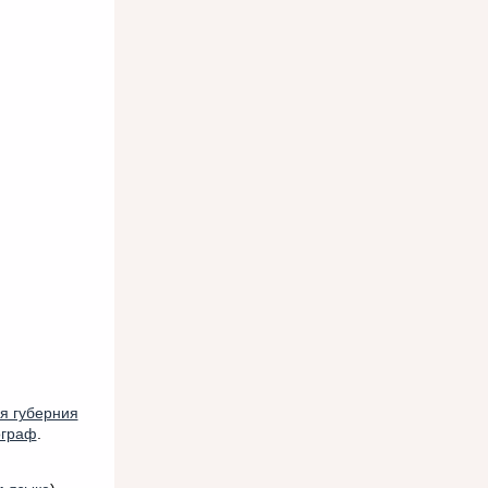
я губерния
ограф
.