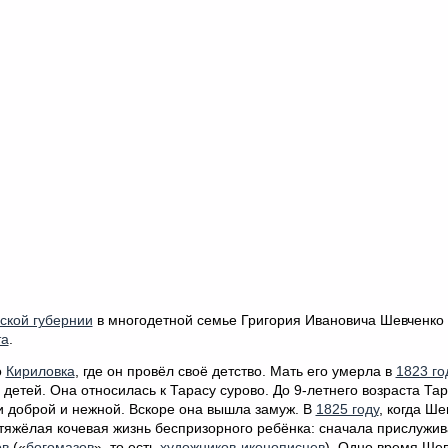
ской губернии
в многодетной семье Григория Ивановича Шевченко
та
.
о
Кириловка
, где он провёл своё детство. Мать его умерла в
1823 го
 детей. Она относилась к Тарасу сурово. До 9-летнего возраста Та
и доброй и нежной. Вскоре она вышла замуж. В
1825 году
, когда Ш
я тяжёлая кочевая жизнь беспризорного ребёнка: сначала прислужи
ов
(«
богомазов
», то есть
художников
-
иконописцев
). Одно время Ше