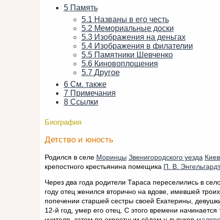
5
Память
5.1
Названы в его честь
5.2
Мемориальные доски
5.3
Изображения на деньгах
5.4
Изображения в филателии
5.5
Памятники Шевченко
5.6
Киновоплощения
5.7
Другое
6
См. также
7
Примечания
8
Ссылки
Биография
Детство и юность
Родился в селе
Моринцы
Звенигородского уезда
Киев
крепостного крестьянина помещика
П. В. Энгельгард
Через два года родители Тараса переселились в сел
году отец женился вторично на вдове, имевшей троих
попечении старшей сестры своей Екатерины, девушк
12-й год, умер его отец. С этого времени начинаетс
учителя, затем по окрестным сёлам у дьячков-
маляр