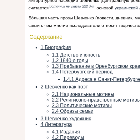
Литературное наследие Шевченко (центральную роль в
[
источник не указан 222 дня
]
считается
основой
украинской 
Бо́льшая часть прозы Шевченко (повести, дневник, м
связи с чем многие исследователи относят творчеств
Содержание
1
Биография
1.1
Детство и юность
1.2
1840-е годы
1.3
Пребывание в Оренбургском кра
1.4
Петербургский период
1.4.1
Адреса в Санкт-Петербурге
2
Шевченко как поэт
2.1
Национальные мотивы
2.2
Религиозно-нравственные мотив
2.3
Политические мотивы
2.4
Образы семьи
3
Шевченко-художник
4
Литература
4.1
Издания
4.2
Переводы