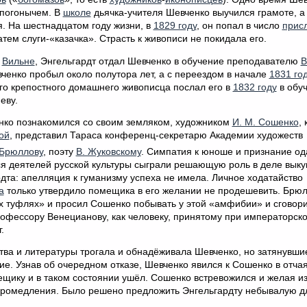
 погонычем. В
школе
дьячка-учителя Шевченко выучился грамоте, а
. На шестнадцатом году жизни, в
1829 году
, он попал в число
прис
тем слуги-«казачка». Страсть к живописи не покидала его.
в
Вильне
, Энгельгардт отдал Шевченко в обучение преподавателю
В
вченко пробыл около полутора лет, а с переездом в начале
1831 го
его крепостного домашнего живописца послал его в
1832 году
в обуч
еву.
нко познакомился со своим земляком, художником
И. М. Сошенко
,
ой
, представил Тараса конференц-секретарю Академии художеств
 Брюллову
, поэту
В. Жуковскому
. Симпатия к юноше и признание о
я деятелей русской культуры сыграли решающую роль в деле выкуп
рдта: апелляция к гуманизму успеха не имела. Личное ходатайство
а
только утвердило помещика в его желании не продешевить. Брю
их туфлях» и просил Сошенко побывать у этой «амфибии» и сговори
офессору Венецианову, как человеку, принятому при императорско
.
ства и литературы трогала и обнадёживала Шевченко, но затянувши
ие. Узнав об очередном отказе, Шевченко явился к Сошенко в отча
мещику и в таком состоянии ушёл. Сошенко встревожился и желая и
промедления. Было решено предложить Энгельгардту небывалую д