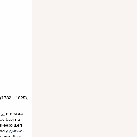
 (1782—1825),
ду
; в том же
рас был на
евченко шёл
вал у
дьячка
-
вченко был