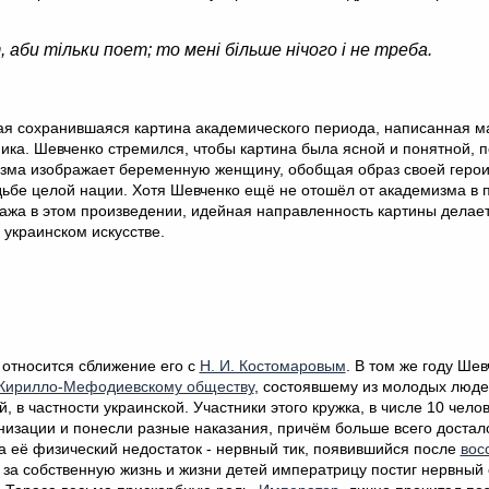
 аби тільки поет; то мені більше нічого і не треба.
ая сохранившаяся картина академического периода, написанная м
ка. Шевченко стремился, чтобы картина была ясной и понятной, 
цизма изображает беременную женщину, обобщая образ своей герои
дьбе целой нации. Хотя Шевченко ещё не отошёл от академизма в 
ажа в этом произведении, идейная направленность картины делает
 украинском искусстве.
 относится сближение его с
Н. И. Костомаровым
. В том же году Шев
Кирилло-Мефодиевскому обществу
, состоявшему из молодых люде
в частности украинской. Участники этого кружка, в числе 10 чело
низации и понесли разные наказания, причём больше всего достал
на её физический недостаток - нервный тик, появившийся после
вос
 за собственную жизнь и жизни детей императрицу постиг нервный 