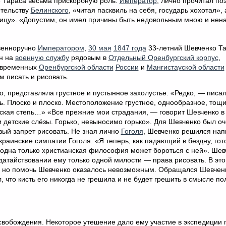
бе Тараса весьма прискорбную роль.
Император
, лично прочитал по
етельству
Белинского
, «читая пасквиль на себя, государь хохотал», 
рицу». «Допустим, он имел причины быть недовольным мною и нен
твенноручно
Императором
,
30 мая
1847 года
33-летний Шевченко Т
н на
военную службу
рядовым в
Отдельный Оренбургский корпус
,
современных
Оренбургской области
России
и
Мангистауской области
 писать и рисовать.
, представляла грустное и пустынное захолустье. «Редко, — писа
. Плоско и плоско. Местоположение грустное, однообразное, тощ
зская степь…» «Все прежние мои страдания, — говорит Шевченко в
 детские слёзы. Горько, невыносимо горько». Для Шевченко был оч
овый запрет рисовать. Не зная лично
Гоголя
, Шевченко решился нап
раинские симпатии Гоголя. «Я теперь, как падающий в бездну, гото
о одна только христианская философия может бороться с ней». Шев
датайствовании ему только одной милости — права рисовать. В эт
; но помочь Шевченко оказалось невозможным. Обращался Шевченк
л, что кисть его никогда не грешила и не будет грешить в смысле п
свобождения. Некоторое утешение дало ему участие в экспедиции 