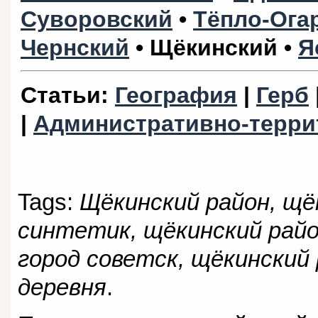
Суворовский
•
Тёпло-Ога
Чернский
•
Щёкинский
•
Я
Статьи
:
География
|
Герб
|
Административно-терри
Tags:
Щёкинский район, щё
синтетик, щёкинский райо
город советск, щёкинский
деревня
.