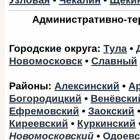
Узловая
•
Чекалин
•
Щёки
Административно-те
Городские округа
:
Тула
•
Новомосковск
•
Славный
Районы
:
Алексинский
•
А
Богородицкий
•
Венёвски
Ефремовский
•
Заокский
Киреевский
•
Куркинский
Новомосковский
•
Одоевс