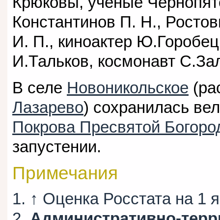
Крюковы, ученые Чернопятов
Константинов П. Н., Ростов
И. П., киноактер Ю.Горобец
И.Тальков, космонавт С.Зал
В селе
Новоникольское
(ра
Лазарево
) сохранилась ве
Покрова Пресвятой Богор
запустении.
Примечания
↑ Оценка Росстата на 1 я
Административно-терр