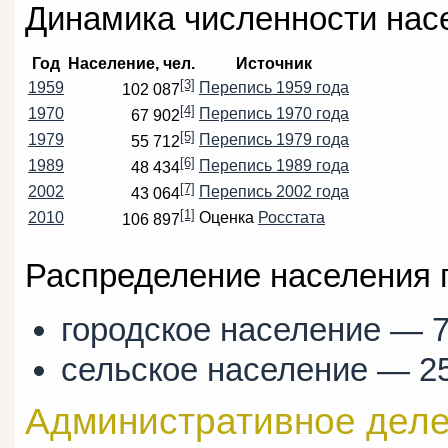
Динамика численности нас
Год
Население, чел.
Источник
[3]
1959
Перепись 1959 года
102 087
[4]
1970
Перепись 1970 года
67 902
[5]
1979
Перепись 1979 года
55 712
[6]
1989
Перепись 1989 года
48 434
[7]
2002
Перепись 2002 года
43 064
[1]
2010
Оценка
Росстата
106 897
Распределение населения 
городское население — 
сельское население — 2
Административное дел