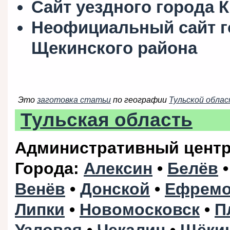
Сайт уездного города 
Неофициальный сайт г
Щекинского района
Это
заготовка статьи
по географии
Тульской обла
Тульская область
Административный цент
Города
:
Алексин
•
Белёв
Венёв
•
Донской
•
Ефрем
Липки
•
Новомосковск
•
П