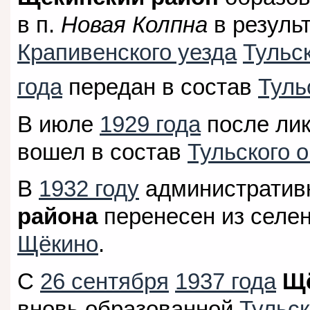
в п.
Новая Колпна
в резуль
Крапивенского уезда
Тульс
года
передан в состав
Туль
В июле
1929 года
после лик
вошел в состав
Тульского о
В
1932 году
административ
района
перенесен из селе
Щёкино
.
С
26 сентября
1937 года
Щё
вновь образованной
Тульск