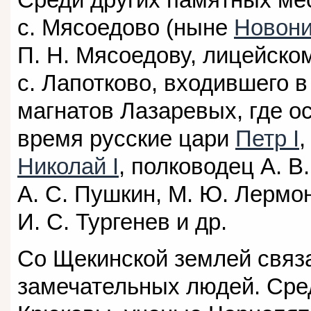
с. Мясоедово (ныне
Новони
П. Н. Мясоедову, лицейско
с. Лапотково, входившего 
магнатов Лазаревых, где о
время русские цари
Петр I
Николай I
, полководец А. В
А. С. Пушкин, М. Ю. Лермон
И. С. Тургенев и др.
Со Щекинской землей связ
замечательных людей. Сре