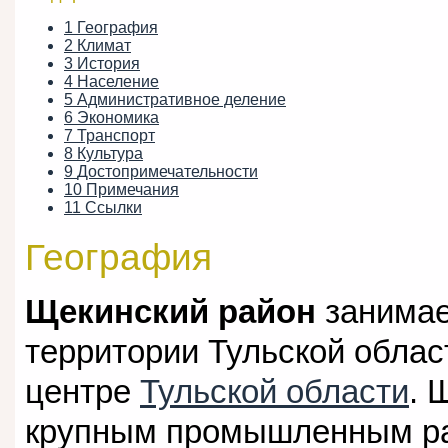
1
География
2
Климат
3
История
4
Население
5
Административное деление
6
Экономика
7
Транспорт
8
Культура
9
Достопримечательности
10
Примечания
11
Ссылки
География
Щекинский район
занимае
территории Тульской облас
центре
Тульской области
. 
крупным промышленным ра