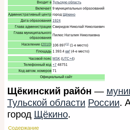
Входит в
Тульскую область
Включает
9 муниципальных образований
Административный центр
город
Щёкино
Дата образования
1924
Глава администрации
Свиридов Николай Николаевич
Глава муниципального
Пилюс Наталия Николаевна
образования
Население (
2010
)
[1]
106 897
(1-е место)
Площадь
1 393.4
км²
(4-е место)
Часовой пояс
MSK
(
UTC+4
)
Телефонный код
+7
48751
Код автом. номеров
71
Официальный сайт
Щёкинский райо́н
—
муни
Тульской области
России
. 
город
Щёкино
.
Содержание