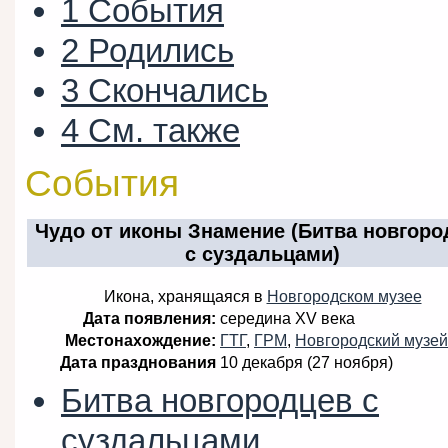
1
События
2
Родились
3
Скончались
4
См. также
События
Чудо от иконы Знамение (Битва новгоро
с суздальцами)
Икона, хранящаяся в
Новгородском музее
Дата появления:
середина XV века
Местонахождение:
ГТГ
,
ГРМ
,
Новгородский музей
Дата празднования
10 декабря (27 ноября)
Битва новгородцев с
суздальцами