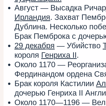
Август — Высадка Ричар
Ирландия
. Захват Пемб
Дублина. Несколько побе
Брак Пемброка с дочерь
29 декабря
— Убийство
короля
Генриха II
.
Около 1170 — Реорганиз
Фердинандом ордена Свя
Брак короля Кастилии
Ал
дочерью Генриха II Англи
Около 1170—1196 — Вел