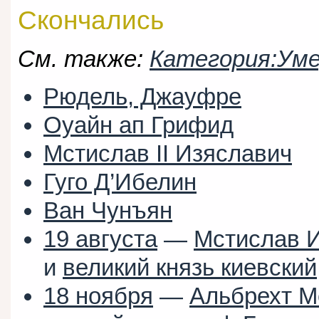
Скончались
См. также:
Категория:Уме
Рюдель, Джауфре
Оуайн ап Грифид
Мстислав II Изяславич
Гуго Д’Ибелин
Ван Чунъян
19 августа
—
Мстислав 
и
великий князь киевский
18 ноября
—
Альбрехт М