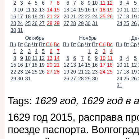
2
3
4
5
6
7
8
6
7
8
9
10
11
12
3
4
5
9
10
11
12
13
14
15
13
14
15
16
17
18
19
10
11
12
16
17
18
19
20
21
22
20
21
22
23
24
25
26
17
18
19
23
24
25
26
27
28
29
27
28
29
30
31
24
25
26
30
31
Октябрь
Ноябрь
Де
Пн
Вт
Ср
Чт
Пт
Сб
Вс
Пн
Вт
Ср
Чт
Пт
Сб
Вс
Пн
Вт
Ср
1
2
3
4
5
6
7
1
2
3
4
8
9
10
11
12
13
14
5
6
7
8
9
10
11
3
4
5
15
16
17
18
19
20
21
12
13
14
15
16
17
18
10
11
12
22
23
24
25
26
27
28
19
20
21
22
23
24
25
17
18
19
29
30
31
26
27
28
29
30
24
25
26
31
Tags:
1629 год, 1629 год в 
1629 год 2015, расправа п
поезде паспорта. Волгоград