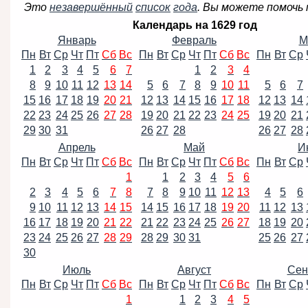
Это
незавершённый
список
года
.
Вы можете помочь 
Календарь на 1629 год
Январь
Февраль
М
Пн
Вт
Ср
Чт
Пт
Сб
Вс
Пн
Вт
Ср
Чт
Пт
Сб
Вс
Пн
Вт
Ср
1
2
3
4
5
6
7
1
2
3
4
8
9
10
11
12
13
14
5
6
7
8
9
10
11
5
6
7
15
16
17
18
19
20
21
12
13
14
15
16
17
18
12
13
14
22
23
24
25
26
27
28
19
20
21
22
23
24
25
19
20
21
29
30
31
26
27
28
26
27
28
Апрель
Май
И
Пн
Вт
Ср
Чт
Пт
Сб
Вс
Пн
Вт
Ср
Чт
Пт
Сб
Вс
Пн
Вт
Ср
1
1
2
3
4
5
6
2
3
4
5
6
7
8
7
8
9
10
11
12
13
4
5
6
9
10
11
12
13
14
15
14
15
16
17
18
19
20
11
12
13
16
17
18
19
20
21
22
21
22
23
24
25
26
27
18
19
20
23
24
25
26
27
28
29
28
29
30
31
25
26
27
30
Июль
Август
Сен
Пн
Вт
Ср
Чт
Пт
Сб
Вс
Пн
Вт
Ср
Чт
Пт
Сб
Вс
Пн
Вт
Ср
1
1
2
3
4
5