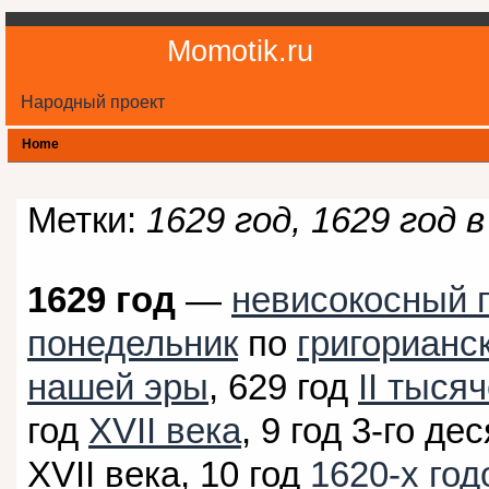
Momotik.ru
Народный проект
Home
Метки:
1629 год, 1629 год в
1629 год
—
невисокосный 
понедельник
по
григорианс
нашей эры
, 629 год
II тыся
год
XVII века
, 9 год 3-го де
XVII века, 10 год
1620-х год