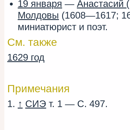
19 января
—
Анастасий 
Молдовы
(1608—1617; 1
миниатюрист и поэт.
См. также
1629 год
Примечания
↑
СИЭ
т. 1 — С. 497.