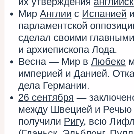
их утверждения
английс
Мир
Англии
с
Испанией
парламентской оппозиц
сделал своими главным
и архиепископа Лода.
Весна — Мир в
Любеке
м
империей и Данией. Отка
дела Германии.
26 сентября
— заключен
между Швецией и Речью
получили
Ригу
, всю Лиф
(
Гданьск
,
Эльблонг
,
Пулл