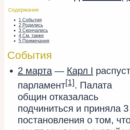
Содержание
1
События
2
Родились
3
Скончались
4
См. также
5
Примечания
События
2 марта
—
Карл I
распус
[1]
парламент
. Палата
общин отказалась
подчиниться и приняла 3
постановления о том, чт