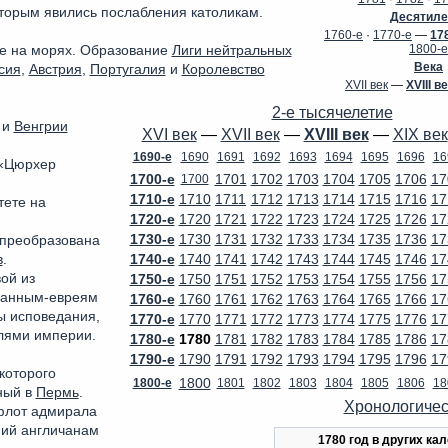
оторым явились послабления католикам.
Десятиле
1760-е
·
1770-е
—
17
1800-е
е на морях. Образование
Лиги нейтральных
Века
сия
,
Австрия
,
Португалия
и
Королевство
XVII век
—
XVIII в
2-е тысячелетие
и
Венгрии
XVI век
—
XVII век
—
XVIII век
—
XIX век
1690-е
1690
1691
1692
1693
1694
1695
1696
16
 «Цюрхер
1700-е
1701
1702
1703
1704
1705
1706
17
1700
1710-е
1710
1711
1712
1713
1714
1715
1716
17
тете на
1720-е
1720
1721
1722
1723
1724
1725
1726
17
1730-е
1730
1731
1732
1733
1734
1735
1736
17
преобразована
1740-е
1740
1741
1742
1743
1744
1745
1746
17
в
.
1750-е
1750
1751
1752
1753
1754
1755
1756
17
ой из
данным-евреям
1760-е
1760
1761
1762
1763
1764
1765
1766
17
ы исповедания,
1770-е
1770
1771
1772
1773
1774
1775
1776
17
елями империи.
1780-е
1780
1781
1782
1783
1784
1785
1786
17
1790-е
1790
1791
1792
1793
1794
1795
1796
17
которого
1800
1800-е
1801
1802
1803
1804
1805
1806
18
ный в
Пермь
.
Хронологичес
флот адмирала
ий англичанам
1780 год в других ка