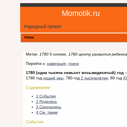
Momotik.ru
Народный проект
Home
Метки:
1780 5 копеек, 1780 центр развития ребен
Перейти к:
навигация
,
поиск
1780 (одна тысяча семьсот восьмидесятый) год
1780 год
нашей эры
, 780 год
2 тысячелетия
, 80 год
XV
Содержание
1
События
2
Родились
3
Скончались
4
См. также
События