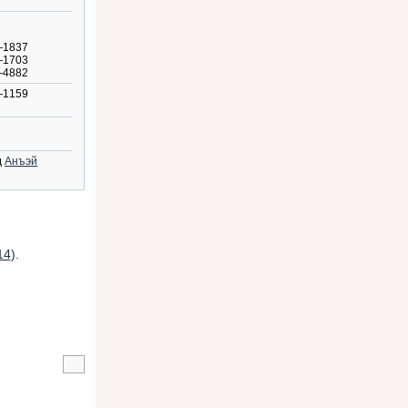
—1837
—1703
—4882
—1159
д
Анъэй
14
).