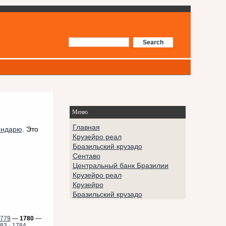
Меню
Главная
ендарю
. Это
Крузейро реал
Бразильский крузадо
Сентаво
Центральный банк Бразилии
Крузейро реал
Крузейро
Бразильский крузадо
779
—
1780
—
83
·
1784