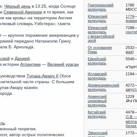
Григорианский
1780
е:
Чёрный день
в 13:25, когда Солнце
календарь
MDCC
ии
Северной Америки
в то время, как
Юлианский
1779
—
м как кровь» на территории Англии
календарь
январ
олковый словарь Уэбстера»; газета
Юлианский
7288—
календарь
сентя
ст — крупное поражение американцев у
с византийской
эрой
рмией передано Натаниэлю Грину.
ала Б. Арнольда.
От основания
2532—
Рима
мая
)
ссией
и
Данией
.
Еврейский
5540
календарь
в истории
Атлантики
—
Великий ураган
תקמ"א
Исламский
1194
уководством
Тупака-Амару II
(Хосе
календарь
ачительной части страны. С большим
Древнеармянский
4272—
упак-Амару казнён.
календарь
август
города.
Армянский
1229
церковный
ԹՎ Ռ
календарь
Китайский
4476
календарь
己亥 
жёлта
ель
.
белая
военный теоретик.
Эфиопский
1772
поэт, автор острых политических