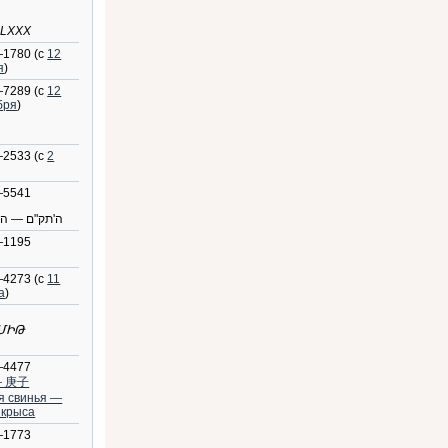
LXXX
1780 (с
12
я
)
7289 (с
12
бря
)
2533 (с
2
—5541
ה'תק"ם — ה'
—1195
4273 (с
11
а
)
ՄԻԹ
—4477
— 庚子
я свинья —
 крыса
—1773