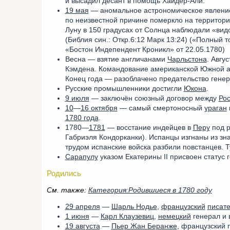
и высадил десант в помощь Хайдер-Али.
19 мая
— аномальное астрономическое явлени
по неизвестной причине померкло на территор
Луну в 150 градусах от Солнца наблюдали «видо
(Библия син.: Откр.6:12 Марк 13:24) («Полный т
«Бостон Индепендент Кроникл» от 22.05.1780)
Весна — взятие англичанами
Чарльстона
. Авгу
Кэмдена. Командование американской Южной а
Конец года — разоблачено предательство генер
Русские промышленники достигли
Юкона
.
9 июля
— заключён союзный договор между
Ро
10
—
16 октября
— самый смертоносный
ураган
1780 года
.
1780—
1781
— восстание индейцев в
Перу
под р
Габриэля Кондорканки). Испанцы изгнаны из зн
трудом испанские войска разбили повстанцев. Т
Сарапулу
указом Екатерины II присвоен статус 
Родились
См. также:
Категория:Родившиеся в 1780 году
29 апреля
—
Шарль Нодье
,
французский
писат
1 июня
—
Карл Клаузевиц
,
немецкий
генерал и 
19 августа
—
Пьер Жан Беранже
, французский 