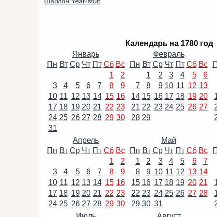
Шаблон:Year-stub
Календарь на 1780 год
Январь
Февраль
Пн
Вт
Ср
Чт
Пт
Сб
Вс
Пн
Вт
Ср
Чт
Пт
Сб
Вс
1
2
1
2
3
4
5
6
3
4
5
6
7
8
9
7
8
9
10
11
12
13
10
11
12
13
14
15
16
14
15
16
17
18
19
20
17
18
19
20
21
22
23
21
22
23
24
25
26
27
24
25
26
27
28
29
30
28
29
31
Апрель
Май
Пн
Вт
Ср
Чт
Пт
Сб
Вс
Пн
Вт
Ср
Чт
Пт
Сб
Вс
1
2
1
2
3
4
5
6
7
3
4
5
6
7
8
9
8
9
10
11
12
13
14
10
11
12
13
14
15
16
15
16
17
18
19
20
21
17
18
19
20
21
22
23
22
23
24
25
26
27
28
24
25
26
27
28
29
30
29
30
31
Июль
Август