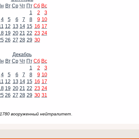
Пн
Вт
Ср
Чт
Пт
Сб
Вс
1
2
3
4
5
6
7
8
9
10
11
12
13
14
15
16
17
18
19
20
21
22
23
24
25
26
27
28
29
30
Декабрь
Пн
Вт
Ср
Чт
Пт
Сб
Вс
1
2
3
4
5
6
7
8
9
10
11
12
13
14
15
16
17
18
19
20
21
22
23
24
25
26
27
28
29
30
31
а, 1780 вооруженный нейтралитет
.