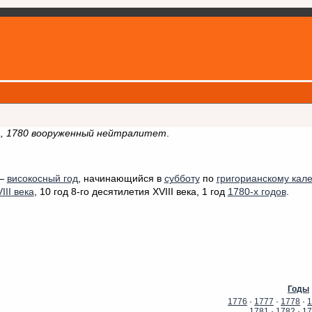
ка, 1780 вооруженный нейтралитет
.
—
високосный год
, начинающийся в
субботу
по
григорианскому кал
III века
, 10 год 8-го десятилетия XVIII века, 1 год
1780-х годов
.
Годы
1776
·
1777
·
1778
·
1
1781
·
1782
·
17