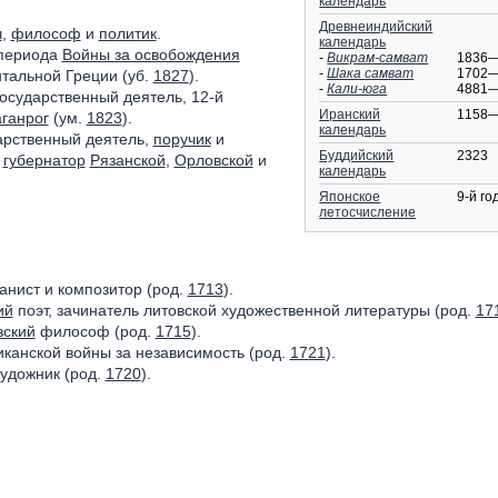
календарь
Древнеиндийский
ч
,
философ
и
политик
.
календарь
 периода
Войны за освобождения
-
Викрам-самват
1836
-
Шака самват
1702
тальной Греции (уб.
1827
).
-
Кали-юга
4881
осударственный деятель, 12-й
Иранский
1158
ганрог
(ум.
1823
).
календарь
арственный деятель,
поручик
и
Буддийский
2323
й
губернатор
Рязанской
,
Орловской
и
календарь
Японское
9-й го
летосчисление
анист и композитор (род.
1713
).
ий
поэт, зачинатель литовской художественной литературы (род.
17
зский
философ (род.
1715
).
иканской войны за независимость (род.
1721
).
удожник (род.
1720
).