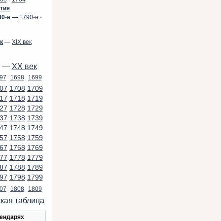
тия
80-е
—
1790-е
·
ек
—
XIX век
—
XX век
97
1698
1699
07
1708
1709
17
1718
1719
27
1728
1729
37
1738
1739
47
1748
1749
57
1758
1759
67
1768
1769
77
1778
1779
87
1788
1789
97
1798
1799
07
1808
1809
кая таблица
лендарях