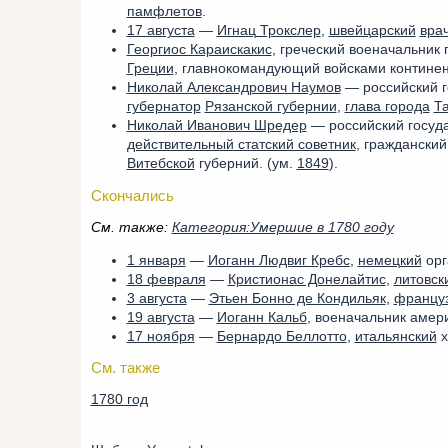
памфлетов
.
17 августа
—
Игнац Трокслер
,
швейцарский
вра
Георгиос Караискакис
, греческий военачальник
Греции
, главнокомандующий войсками континен
Николай Александрович Наумов
— российский г
губернатор
Рязанской губернии
,
глава города
Та
Николай Иванович Шредер
— российский госуд
действительный статский советник
, граждански
Витебской
губерний. (ум.
1849
).
Скончались
См. также:
Категория:Умершие в 1780 году
1 января
—
Иоганн Людвиг Кребс
,
немецкий
орг
18 февраля
—
Кристионас Донелайтис
,
литовск
3 августа
—
Этьен Бонно де Кондильяк
,
францу
19 августа
—
Иоганн Кальб
, военачальник амер
17 ноября
—
Бернардо Беллотто
,
итальянский
х
См. также
1780 год