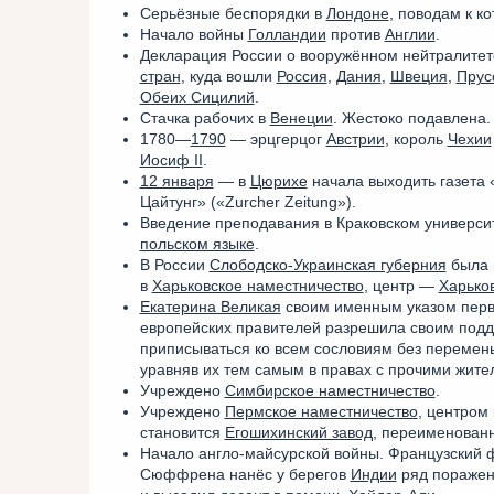
Серьёзные беспорядки в
Лондоне
, поводам к к
Начало войны
Голландии
против
Англии
.
Декларация России о вооружённом нейтралитет
стран
, куда вошли
Россия
,
Дания
,
Швеция
,
Прус
Обеих Сицилий
.
Стачка рабочих в
Венеции
. Жестоко подавлена.
1780—
1790
— эрцгерцог
Австрии
, король
Чехии
Иосиф II
.
12 января
— в
Цюрихе
начала выходить газета
Цайтунг» («Zurcher Zeitung»).
Введение преподавания в Краковском универси
польском языке
.
В России
Слободско-Украинская губерния
была 
в
Харьковское наместничество
, центр —
Харько
Екатерина Великая
своим именным указом перв
европейских правителей разрешила своим под
приписываться ко всем сословиям без перемен
уравняв их тем самым в правах с прочими жит
Учреждено
Симбирское наместничество
.
Учреждено
Пермское наместничество
, центром 
становится
Егошихинский завод
, переименован
Начало англо-майсурской войны. Французский 
Сюффрена нанёс у берегов
Индии
ряд поражен