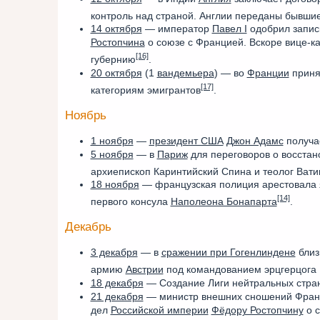
контроль над страной. Англии переданы бывши
14 октября
— император
Павел I
одобрил запис
Ростопчина
о союзе с Францией. Вскоре вице-к
[16]
губернию
.
20 октября
(1
вандемьера
) — во
Франции
приня
[17]
категориям эмигрантов
.
Ноябрь
1 ноября
—
президент США
Джон Адамс
получа
5 ноября
— в
Париж
для переговоров о восста
архиепископ Каринтийский Спина и теолог Вати
18 ноября
— французская полиция арестовала я
[14]
первого консула
Наполеона Бонапарта
.
Декабрь
3 декабря
— в
сражении при Гогенлиндене
бли
армию
Австрии
под командованием эрцгерцога
18 декабря
— Создание Лиги нейтральных стран
21 декабря
— министр внешних сношений Фра
дел
Российской империи
Фёдору Ростопчину
о с