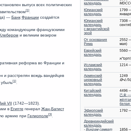
календарь
MDCC
становлен выпуск всех политических
Юлианский
1799 —
[1]
равительством
.
календарь
января
ода) —
Банк
Франции
создаётся
Юлианский
7308 —
календарь
сентяб
с византийской
ежду командующим французскими
эрой
Клебером
и великим везиром
От основания
2552 —
Рима
мая)
Еврейский
5560 
календарь
'תקס"א
тративная реформа во Франции и
Исламский
1214 
календарь
лен и расстрелян вождь вандейцев
Армянский
1249
церковный
ԹՎ Ռ
[1]
 убыль
.
календарь
Китайский
4496 
календарь
己未 —
жёлта
Пий VII
(1742—1823).
белая
ами в
Египте
генерал
Жан-Батист
Эфиопский
1792 
[3]
календарь
ую армию при
Гелиополе
.
Древнеиндийский
календарь
-
Викрам самват
1856 