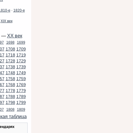
1810-е
·
1820-е
—
XIX век
—
XX век
97
1698
1699
07
1708
1709
17
1718
1719
27
1728
1729
37
1738
1739
47
1748
1749
57
1758
1759
67
1768
1769
77
1778
1779
87
1788
1789
97
1798
1799
07
1808
1809
кая таблица
лендарях