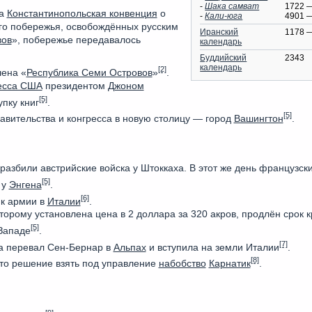
-
Шака самват
1722 
на
Константинопольская конвенция
о
-
Кали-юга
4901 
ого побережья, освобождённых русским
Иранский
1178 
вов
», побережье передавалось
календарь
Буддийский
2343
календарь
[2]
ена «
Республика Семи Островов
»
.
есса США
президентом
Джоном
[5]
пку книг
.
[5]
авительства и конгресса в новую столицу — город
Вашингтон
.
азбили австрийские войска у Штоккаха. В этот же день французск
[5]
 у
Энгена
.
[6]
к армии в
Италии
.
торому установлена цена в 2 доллара за 320 акров, продлён срок к
[5]
Западе
.
[7]
 перевал Сен-Бернар в
Альпах
и вступила на земли Италии
.
[8]
то решение взять под управление
набобство
Карнатик
.