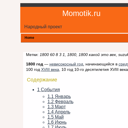
Momotik.ru
Народный проект
Home
Метки:
1800 60 8 3 1, 1800, 1800 какой это век, suzuk
1800 год
—
невисокосный год
, начинающийся в
сред
100 год
XVIII века
, 10 год 10-го десятилетия XVIII века
Содержание
1
События
1.1
Январь
1.2
Февраль
1.3
Март
1.4
Апрель
1.5
Май
1.6
Июнь
1.7
Июль