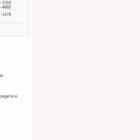
— 1723
— 4902
— 1179
ие
редита и