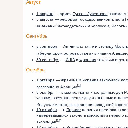
Август
1 августа
— армия
Туссен-Лувертюра
занимает 
5 августа
— реформа государственной власти
Г
заменены Законодательным корпусом, Исполни
Сентябрь
5 сентября
— Англичане заняли столицу
Мальт
губернатором острова стал англичанин Алексан
30 сентября
—
США
и
Франция
заключили догов
Октябрь
1 октября
— Франция и
Испания
заключили дог
[1]
возвращена Франции
.
8 октября
— глава коллегии иностранных дел
Р
условия восстановление дружественных отноше
Иерусалимского, возвращение владений королю
10 октября
— в
Париже
полиция арестовала чет
намеревавшихся заколоть кинжалами первого 
[14]
якобинцев
.
12 октября
— в Индии
Англия
заключает догово