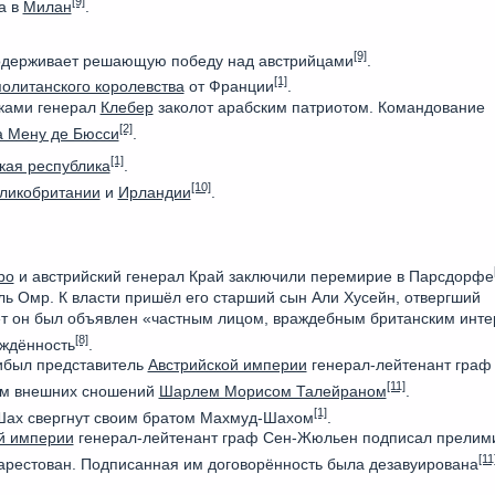
[9]
а в
Милан
.
[9]
держивает решающую победу над австрийцами
.
[1]
олитанского королевства
от Франции
.
ками генерал
Клебер
заколот арабским патриотом. Командование
[2]
 Мену де Бюсси
.
[1]
кая республика
.
[10]
ликобритании
и
Ирландии
.
ро
и австрийский генерал Край заключили перемирие в Парсдорфе
ь Омр. К власти пришёл его старший сын Али Хусейн, отвергший
вет он был объявлен «частным лицом, враждебным британским инт
[8]
ождённость
.
ибыл представитель
Австрийской империи
генерал-лейтенант граф
[11]
ом внешних сношений
Шарлем Морисом Талейраном
.
[1]
ах свергнут своим братом Махмуд-Шахом
.
й империи
генерал-лейтенант граф Сен-Жюльен подписал прелим
[11
арестован. Подписанная им договорённость была дезавуирована