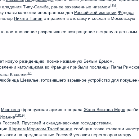
[15]
е владения
Типу-Сагиба
, ранее захваченные низамом
.
ку главы коллегии иностранных дел
Российской империи
Фёдора
анцлер
Никита Панин
отправлен в отставку и сослан в Московскую
то постановление разрешившее возвращение в страну отдельным
ет новую резиденцию, позже названную
Белым Домом
.
новлении
католицизма
во Франции прибыли посланцы Папы Римско
[18]
кана Казелли
.
кобинца Шевалье, готовившего взрывное устройство для покушен
з
Мюнхена
французская армия генерала
Жана Виктора Моро
разби
[1]
[19]
 Иоанна
.
 Россией, Пруссией и скандинавскими государствами.
нции
Шарлем Морисом Талейраном
сообщил главе коллегии иност
огласии на предложенные Россией условия переговоров между