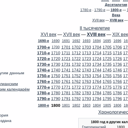
Десятилетия
1780-е
·
1790-е
—
1800-е
—
Века
XVII век
—
XVIII век
II тысячелетие
XVI век
—
XVII век
—
XVIII век
—
XIX век
1690-е
1690
1691
1692
1693
1694
1695
1696
16
1700-е
1701
1702
1703
1704
1705
1706
17
1700
1710-е
1710
1711
1712
1713
1714
1715
1716
17
1720-е
1720
1721
1722
1723
1724
1725
1726
17
1730-е
1730
1731
1732
1733
1734
1735
1736
17
1740-е
1740
1741
1742
1743
1744
1745
1746
17
ругим данным
1750-е
1750
1751
1752
1753
1754
1755
1756
17
1760-е
1760
1761
1762
1763
1764
1765
1766
17
лианским
1770-е
1770
1771
1772
1773
1774
1775
1776
17
ким календарём
1780-е
1780
1781
1782
1783
1784
1785
1786
17
1790-е
1790
1791
1792
1793
1794
1795
1796
17
1800
1800-е
1801
1802
1803
1804
1805
1806
18
Хронологичес
ория
оздана
1800 год в других ка
Григорианский
1800