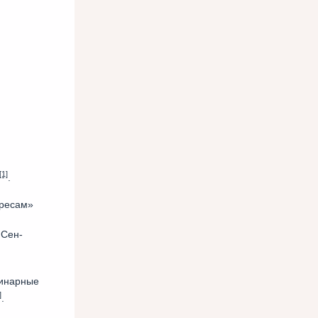
[1]
.
ересам»
 Сен-
инарные
]
.