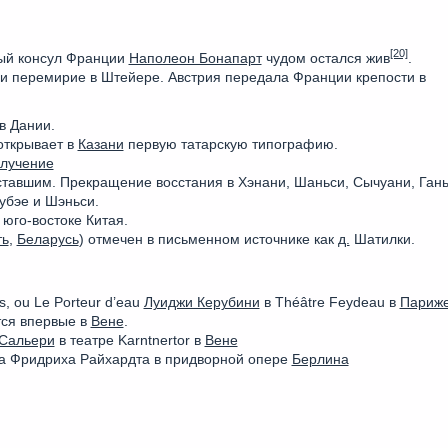
[20]
ый консул Франции
Наполеон Бонапарт
чудом остался жив
.
и перемирие в Штейере. Австрия передала Франции крепости в
в Дании.
открывает в
Казани
первую татарскую типографию.
лучение
тавшим. Прекращение восстания в Хэнани, Шаньси, Сычуани, Гань
убэе и Шэньси.
юго-востоке Китая.
ть
,
Беларусь
) отмечен в письменном источнике как
д.
Шатилки.
, ou Le Porteur d’eau
Луиджи Керубини
в Théâtre Feydeau в
Париж
ся впервые в
Вене
.
 Сальери
в театре Karntnertor в
Вене
а Фридриха Райхардта в придворной опере
Берлина