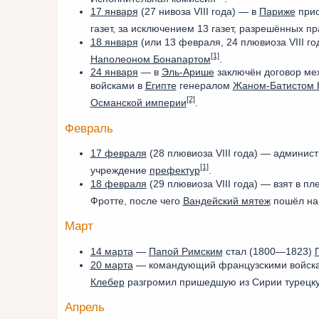
17 января
(27 нивоза VIII года) — в
Париже
прио
газет, за исключением 13 газет, разрешённых п
18 января
(или 13 февраля, 24 плювиоза VIII г
[1]
Наполеоном Бонапартом
.
24 января
— в
Эль-Арише
заключён договор м
войсками в
Египте
генералом
Жаном-Батистом 
[2]
Османской империи
.
Февраль
17 февраля
(28 плювиоза VIII года) — админис
[1]
учреждение
префектур
.
18 февраля
(29 плювиоза VIII года) — взят в п
Фротте, после чего
Вандейский мятеж
пошёл на
Март
14 марта
—
Папой Римским
стал (1800—1823)
20 марта
— командующий французскими войск
Клебер
разгромил пришедшую из Сирии турецк
Апрель