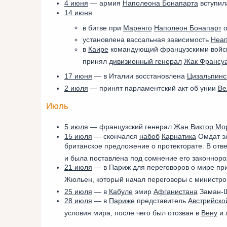
4 июня
— армия
Наполеона Бонапарта
вступил
14 июня
в битве при
Маренго
Наполеон Бонапарт
о
установлена вассальная зависимость
Неап
в
Каире
командующий французскими войс
принял
дивизионный генерал
Жак Франсуа
17 июня
— в Италии восстановлена
Цизальпинс
2 июля
— принят парламентский акт об унии
Ве
Июль
5 июля
— французский генерал
Жан Виктор Мо
15 июля
— скончался
набоб
Карнатика
Омдат эл
британское предложение о протекторате. В от
и была поставлена под сомнение его законнор
21 июля
— в Париж для переговоров о мире пр
Жюльен, который начал переговоры с министр
25 июля
— в
Кабуле
эмир
Афганистана
Заман-Ш
28 июля
— в
Париже
представитель
Австрийско
условия мира, после чего был отозван в
Вену
и 