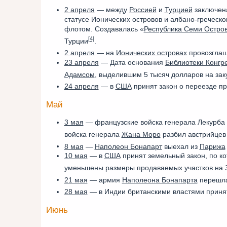
2 апреля
— между
Россией
и
Турцией
заключе
статусе Ионических островов и албано-греческ
флотом. Создавалась «
Республика Семи Остро
[4]
Турции
.
2 апреля
— на
Ионических островах
провозглаш
23 апреля
— Дата основания
Библиотеки Конгр
Адамсом
, выделившим 5 тысяч долларов на заку
24 апреля
— в
США
принят закон о переезде пр
Май
3 мая
— французские войска генерала Лекурба р
войска генерала
Жана Моро
разбил австрийцев
8 мая
—
Наполеон Бонапарт
выехал из
Парижа
10 мая
— в
США
принят земельный закон, по ко
уменьшены размеры продаваемых участков на 
21 мая
— армия
Наполеона Бонапарта
перешла
28 мая
— в Индии британскими властями приня
Июнь