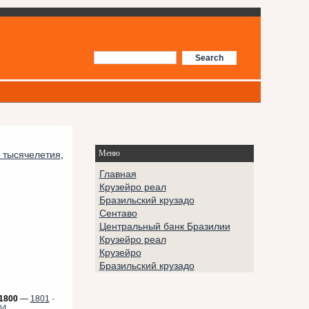
Меню
I тысячелетия
,
Главная
Крузейро реал
Бразильский крузадо
Сентаво
Центральный банк Бразилии
Крузейро реал
Крузейро
Бразильский крузадо
1800
—
1801
·
04