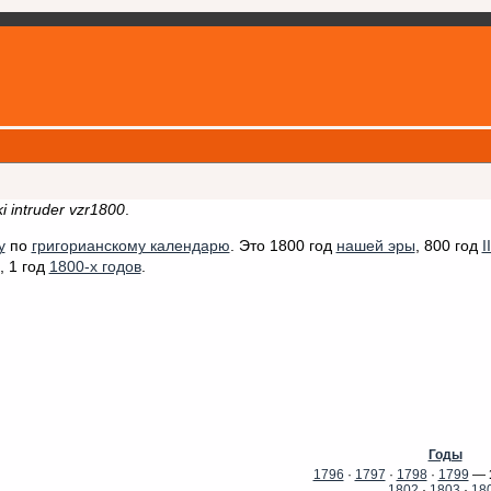
i intruder vzr1800
.
у
по
григорианскому календарю
. Это 1800 год
нашей эры
, 800 год
I
, 1 год
1800-х годов
.
Годы
1796
·
1797
·
1798
·
1799
—
1802
·
1803
·
18