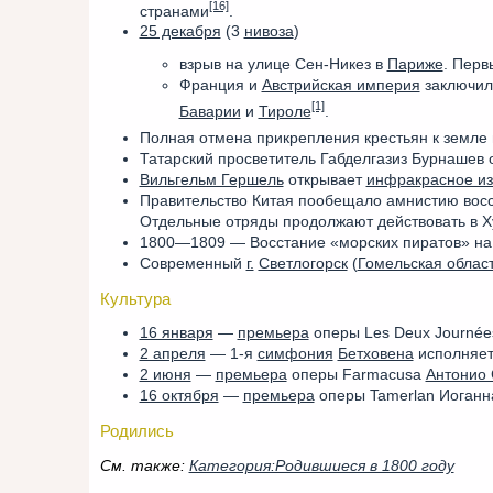
[16]
странами
.
25 декабря
(3
нивоза
)
взрыв на улице Сен-Никез в
Париже
. Перв
Франция и
Австрийская империя
заключил
[1]
Баварии
и
Тироле
.
Полная отмена прикрепления крестьян к земле 
Татарский просветитель Габделгазиз Бурнашев 
Вильгельм Гершель
открывает
инфракрасное из
Правительство Китая пообещало амнистию восс
Отдельные отряды продолжают действовать в Х
1800—1809 — Восстание «морских пиратов» на 
Современный
г.
Светлогорск
(
Гомельская облас
Культура
16 января
—
премьера
оперы Les Deux Journées
2 апреля
— 1-я
симфония
Бетховена
исполняет
2 июня
—
премьера
оперы Farmacusa
Антонио
16 октября
—
премьера
оперы Tamerlan Иоганн
Родились
См. также:
Категория:Родившиеся в 1800 году