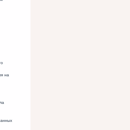
го
ия на
ла
ранных