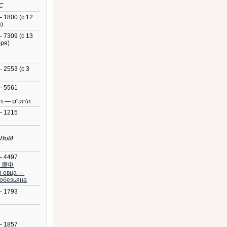
C
 1800 (с 12
)
 7309 (с 13
ря)
 2553 (с 3
— 5561
ה'תק"ס — ה
— 1215
ՄԽԹ
— 4497
 庚申
я овца —
 обезьяна
— 1793
— 1857