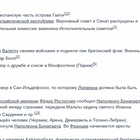
[12]
испанскую часть острова Гаити
.
ельветической республики
. Верховный совет и Сенат распущены и
[1]
тельная комиссия заменена Исполнительным советом
.
ы
Валетту
своими войсками и подняли там британский флаг. Военн
[2]
др Болл
.
[5]
ор о дружбе и союзе в Монфонтене (Париж)
.
овор в Сан-Ильдефонсо, по которому
Луизиана
должна была быть
оссийской империи
Фёдор Ростопчин
сообщил
Наполеону Бонапарт
ний между странами: передача Мальты ордену святого Иоанна
[13]
 Сардинии и пр.
.
ырёх человек (Черакки, Арена, Демервиль и Топино-Лебрен),
консула
Наполеона Бонапарта
. Во
Франции
начинаются аресты
р с
низамом
Хайдарабада
, фактически устанавливающий британск