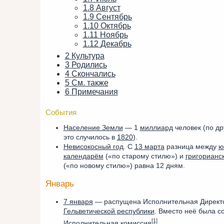
1.8
Август
1.9
Сентябрь
1.10
Октябрь
1.11
Ноябрь
1.12
Декабрь
2
Культура
3
Родились
4
Скончались
5
См. также
6
Примечания
События
Население Земли
— 1
миллиард
человек (по д
это случилось в
1820
).
Невисокосный год
. С
13 марта
разница между
ю
календарём
(«по старому стилю») и
григорианс
(«по новому стилю») равна 12 дням.
Январь
7 января
— распущена Исполнительная Директ
Гельветической республики
. Вместо неё была с
[1]
Исполнительная комиссия
.