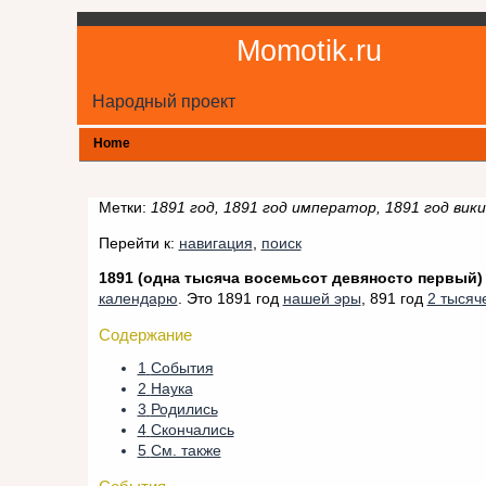
Momotik.ru
Народный проект
Home
Метки:
1891 год, 1891 год император, 1891 год вик
Перейти к:
навигация
,
поиск
1891 (одна тысяча восемьсот девяносто первый)
календарю
. Это 1891 год
нашей эры
, 891 год
2 тысяч
Содержание
1
События
2
Наука
3
Родились
4
Скончались
5
См. также