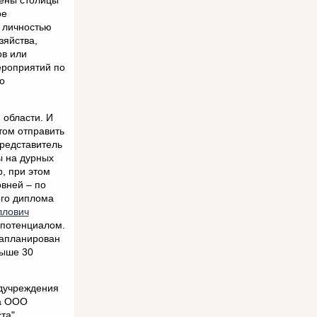
чены столицы
ое
й личностью
зяйства,
ов или
ероприятий по
о
 области. И
том отправить
представитель
ы на дурных
, при этом
овней – по
го диплома
ллович
 потенциалом.
запланирован
выше 30
едучреждения
ха ООО
та",