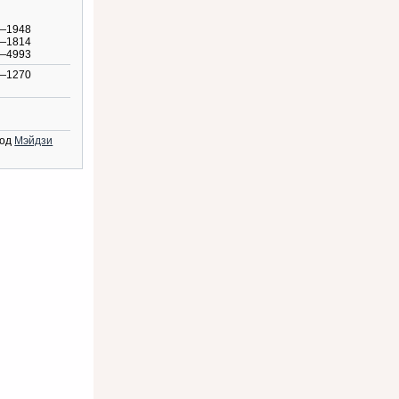
—1948
—1814
—4993
—1270
год
Мэйдзи