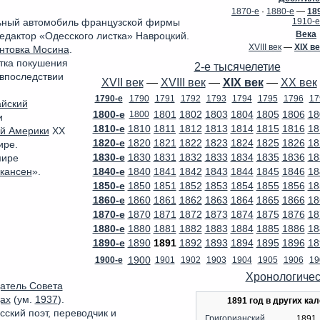
1870-е
·
1880-е
—
18
1910-е
льный автомобиль французской фирмы
Века
едактор «Одесского листка» Навроцкий.
XVIII век
—
XIX ве
нтовка Мосина
.
тка покушения
2-е тысячелетие
(впоследствии
XVII век
—
XVIII век
—
XIX век
—
XX век
1790-е
1790
1791
1792
1793
1794
1795
1796
17
айский
1800-е
1801
1802
1803
1804
1805
1806
18
1800
и
1810-е
1810
1811
1812
1813
1814
1815
1816
18
й Америки
XX
1820-е
1820
1821
1822
1823
1824
1825
1826
18
ире.
1830-е
1830
1831
1832
1833
1834
1835
1836
18
мире
1840-е
1840
1841
1842
1843
1844
1845
1846
18
кансен
».
1850-е
1850
1851
1852
1853
1854
1855
1856
18
1860-е
1860
1861
1862
1863
1864
1865
1866
18
1870-е
1870
1871
1872
1873
1874
1875
1876
18
1880-е
1880
1881
1882
1883
1884
1885
1886
18
1890-е
1890
1891
1892
1893
1894
1895
1896
18
1900
1900-е
1901
1902
1903
1904
1905
1906
19
Хронологичес
атель Совета
дах
(ум.
1937
).
1891 год в других ка
усский поэт, переводчик и
Григорианский
1891