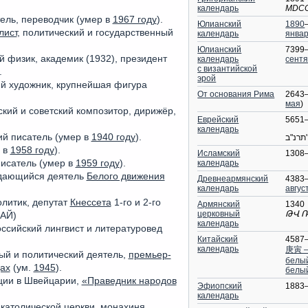
календарь
MDC
атель, переводчик (умер в
1967 году
).
Юлианский
1890
лист
, политический и государственный
календарь
янва
Юлианский
7399
ий физик, академик (1932), президент
календарь
сент
с византийской
.
эрой
ий художник, крупнейшая фигура
От основания Рима
2643
мая
)
сский и советский композитор, дирижёр,
Еврейский
5651
календарь
кий писатель (умер в
1940 году
).
תרנ"ב
р в
1958 году
).
Исламский
1308
календарь
исатель (умер в
1959 году
).
ыдающийся деятель
Белого движения
Древнеармянский
4383
календарь
авгус
олитик, депутат
Кнессета
1-го и 2-го
Армянский
1340
церковный
ԹՎ 
ПАЙ)
календарь
оссийский лингвист и литературовед
Китайский
4587
календарь
庚寅 
ный и политический деятель,
премьер-
белы
дах
(ум.
1945
).
белый
ции в Швейцарии,
«Праведник народов
Эфиопский
1883
календарь
католической церкви
,
монахиня