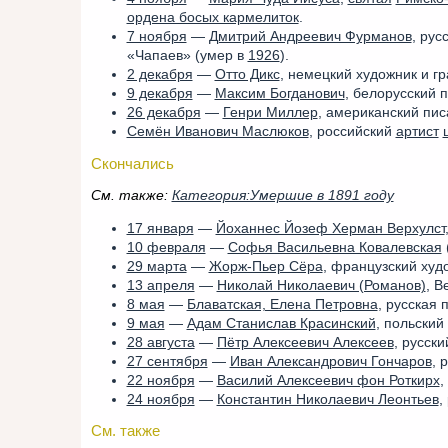
ордена босых кармелиток
.
7 ноября
—
Дмитрий Андреевич Фурманов
, рус
«Чапаев» (умер в
1926
).
2 декабря
—
Отто Дикс
, немецкий художник и г
9 декабря
—
Максим Богданович
, белорусский 
26 декабря
—
Генри Миллер
, американский пис
Семён Иванович Маслюков
, российский
артист
Скончались
См. также:
Категория:Умершие в 1891 году
17 января
—
Йоханнес Йозеф Херман Верхулст
10 февраля
—
Софья Васильевна Ковалевская
29 марта
—
Жорж-Пьер Сёра
, французский худ
13 апреля
—
Николай Николаевич (Романов)
, В
8 мая
—
Блаватская, Елена Петровна
, русская
9 мая
—
Адам Станислав Красинский
, польский
28 августа
—
Пётр Алексеевич Алексеев
, русск
27 сентября
—
Иван Александрович Гончаров
, 
22 ноября
—
Василий Алексеевич фон Роткирх
,
24 ноября
—
Константин Николаевич Леонтьев
,
См. также