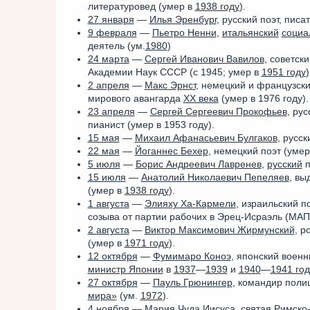
литературовед (умер в
1938 году
).
27 января
—
Илья Эренбург
, русский поэт, пис
9 февраля
—
Пьетро Ненни
,
итальянский
социа
деятель (ум.
1980
)
24 марта
—
Сергей Иванович Вавилов
, советск
Академии Наук СССР (с 1945; умер в
1951 году
)
2 апреля
—
Макс Эрнст
, немецкий и французск
мирового авангарда
XX века
(умер в 1976 году).
23 апреля
—
Сергей Сергеевич Прокофьев
, ру
пианист (умер в 1953 году).
15 мая
—
Михаил Афанасьевич Булгаков
, русс
22 мая
—
Йоганнес Бехер
, немецкий поэт (уме
5 июля
—
Борис Андреевич Лавренев
,
русский
п
15 июля
—
Анатолий Николаевич Пепеляев
, в
(умер в
1938 году
).
1 августа
—
Элияху Ха-Кармели
, израильский п
созыва от партии рабочих в Эрец-Исраэль (МА
2 августа
—
Виктор Максимович Жирмунский
, р
(умер в
1971 году
).
12 октября
—
Фумимаро Коноэ
, японский воен
министр Японии
в
1937
—
1939
и
1940
—
1941 го
27 октября
—
Пауль Грюнингер
, командир поли
мира»
(ум.
1972
).
4 ноября
—
Мария Чуда Иисуса
,
святая
Римско-