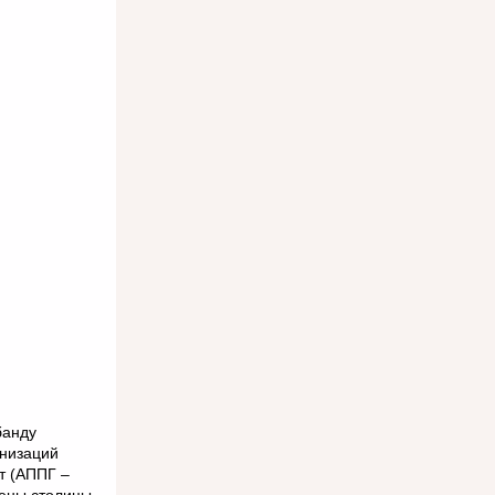
банду
анизаций
т (АППГ –