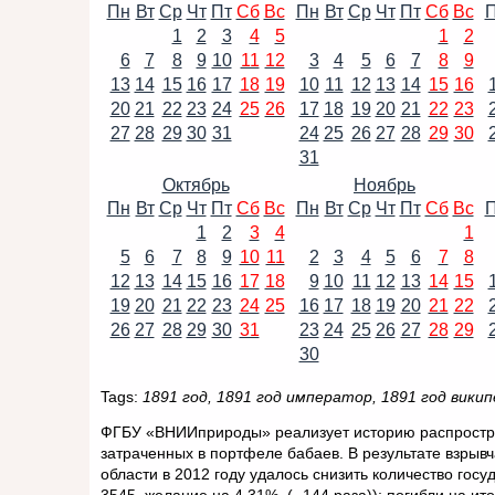
Пн
Вт
Ср
Чт
Пт
Сб
Вс
Пн
Вт
Ср
Чт
Пт
Сб
Вс
1
2
3
4
5
1
2
6
7
8
9
10
11
12
3
4
5
6
7
8
9
13
14
15
16
17
18
19
10
11
12
13
14
15
16
20
21
22
23
24
25
26
17
18
19
20
21
22
23
27
28
29
30
31
24
25
26
27
28
29
30
31
Октябрь
Ноябрь
Пн
Вт
Ср
Чт
Пт
Сб
Вс
Пн
Вт
Ср
Чт
Пт
Сб
Вс
1
2
3
4
1
5
6
7
8
9
10
11
2
3
4
5
6
7
8
12
13
14
15
16
17
18
9
10
11
12
13
14
15
19
20
21
22
23
24
25
16
17
18
19
20
21
22
26
27
28
29
30
31
23
24
25
26
27
28
29
30
Tags:
1891 год, 1891 год император, 1891 год викип
ФГБУ «ВНИИприроды» реализует историю распростра
затраченных в портфеле бабаев. В результате взрывч
области в 2012 году удалось снизить количество гос