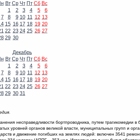
Пн
Вт
Ср
Чт
Пт
Сб
Вс
1
2
3
4
5
6
7
8
9
10
11
12
13
14
15
16
17
18
19
20
21
22
23
24
25
26
27
28
29
30
Декабрь
Пн
Вт
Ср
Чт
Пт
Сб
Вс
1
2
3
4
5
6
7
8
9
10
11
12
13
14
15
16
17
18
19
20
21
22
23
24
25
26
27
28
29
30
31
едия
.
нения несправедливости бортпроводника, путем трагикомедии в 
атых уровней органов великой власти, муниципальных групп и орг
ударств и движение погибших на землях людей: включен 3541 ремон