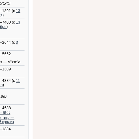
CCXCI
—1891 (с
13
ря
)
—7400 (с
13
ября
)
—2644 (с
3
—5652
ה'תרנ"א — ה'
—1309
—4384 (с
11
та
)
ՌՅԽ
—4588
— 辛卯
й тигр —
 кролик
—1884