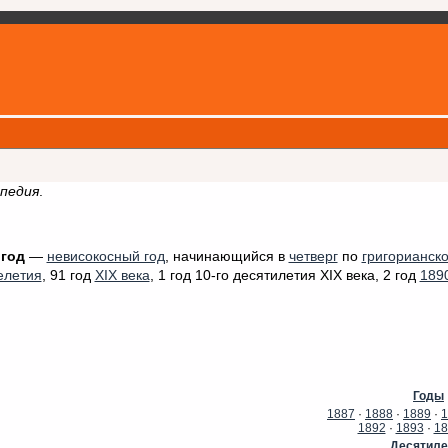
ипедия
.
 год
—
невисокосный год
, начинающийся в
четверг
по
григорианск
елетия
, 91 год
XIX века
, 1 год 10-го десятилетия XIX века, 2 год
1890
Годы
1887
·
1888
·
1889
·
1
1892
·
1893
·
18
Десятиле