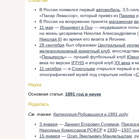
События
В России появился первый
автомобиль
, 3,5-си
«Панар Левассор», который привёз из
Парижа
р
В России на вооружение принята
магазинная
ви
11 мая
—
Инцидент в Оцу
— неудавшаяся попы
на жизнь цесаревича Николая Александровича 
Николая II
) во время его визита в Японию.
28 сентября
был образован
Центральный уругв
железнодорожный крикетный клуб
, впоследстви
«
Пеньяроль
» — лучший футбольный клуб
Южно
века по версии
IFFHS
и второй клуб
XX века
в м
11 октября
— в
Стокгольме
открылся первый в 
этнографический музей под открытым небом «
С
Наука
Основная статья:
1891 год в науке
Родились
См. также:
Категория:Родившиеся в 1891 году
3 января
—
Даниил Егорович Сулимов
,
Председ
Народных Комиссаров РСФСР
в
1930
—
1937 го
15 января
—
Осип Эмильевич Мандельштам
, р