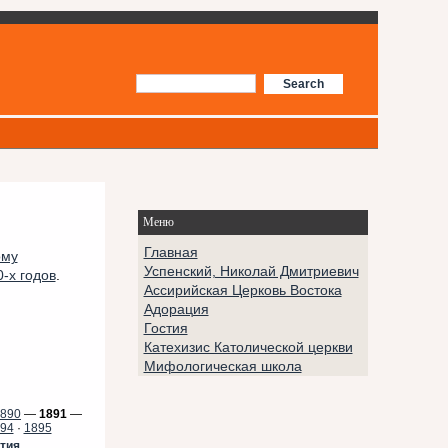
Меню
Главная
ому
Успенский, Николай Дмитриевич
-х годов
.
Ассирийская Церковь Востока
Адорация
Гостия
Катехизис Католической церкви
Мифологическая школа
890
—
1891
—
94
·
1895
тия