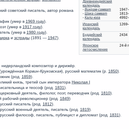
Древнеиндийский
календарь
-
Викрам-самват
1947
ский советский писатель, автор романа
-
Шака самват
1813
-
Кали-юга
4992
рафик (умер в
1969 году
).
Иранский
1269
поэт (умер в
1917 году
).
календарь
атель (умер в
1980 году
).
Буддийский
2434
цирка
и
эстрады
(1891 —
1947
).
календарь
Японское
24-й 
летосчисление
, нидерландский композитор и дирижёр.
(урождённая
Корвин-Круковская
), русский математик (р.
1850
).
ожник (род.
1859
).
еликий князь, третий сын императора
Николая I
 писательница и теософ (род.
1831
).
 церковный деятель, филолог, поэт, переводчик (род.
1810
).
ий рабочий-революционер (род.
1849
)
русский писатель (род.
1812
).
 русский военный деятель, писатель (род.
1819
).
 русский философ, писатель, публицист и дипломат (род.
1831
).