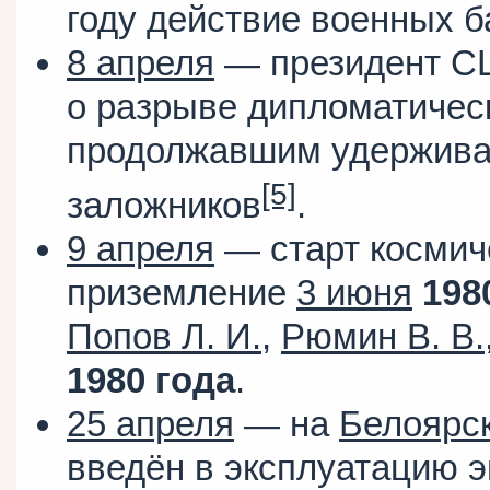
году действие военных б
8 апреля
— президент С
о разрыве дипломатичес
продолжавшим удержива
[5]
заложников
.
9 апреля
— старт космич
приземление
3 июня
198
Попов Л. И.
,
Рюмин В. В.
1980 года
.
25 апреля
— на
Белоярск
введён в эксплуатацию э