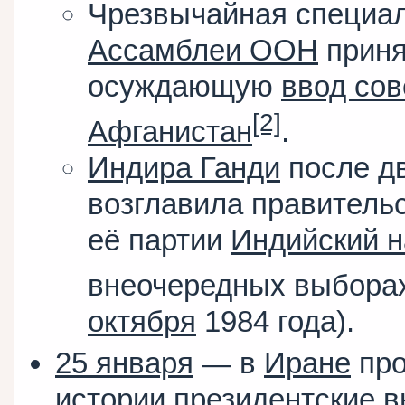
Чрезвычайная специа
Ассамблеи ООН
приня
осуждающую
ввод сов
[2]
Афганистан
.
Индира Ганди
после д
возглавила правитель
её партии
Индийский н
внеочередных выборах
октября
1984 года).
25 января
— в
Иране
про
истории президентские 