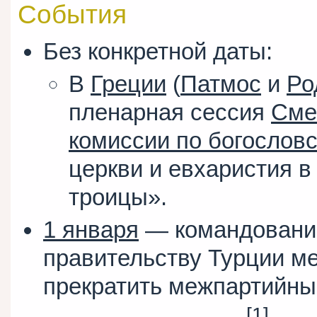
События
Без конкретной даты:
В
Греции
(
Патмос
и
Ро
пленарная сессия
Сме
комиссии по богослов
церкви и евхаристия в
троицы».
1 января
— командование
правительству Турции м
прекратить межпартийны
[1]