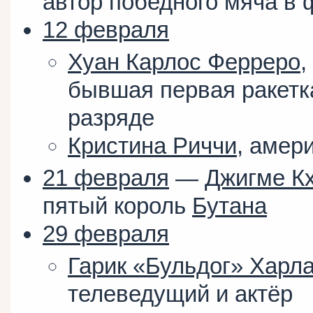
автор победного мяча в 
12 февраля
Хуан Карлос Ферреро
,
бывшая первая ракетк
разряде
Кристина Риччи
, амер
21 февраля
—
Джигме Кх
пятый король
Бутана
29 февраля
Гарик «Бульдог» Харл
телеведущий и актёр