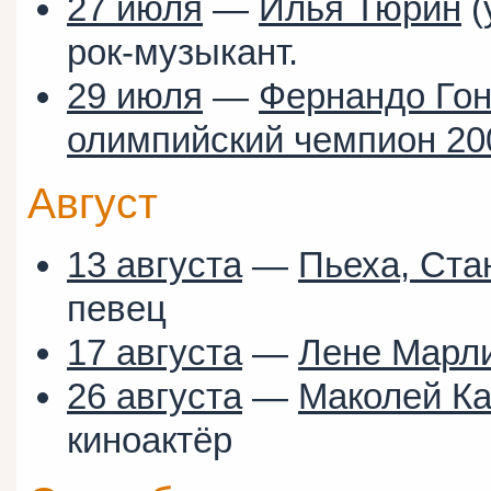
27 июля
—
Илья Тюрин
(
рок-музыкант.
29 июля
—
Фернандо Го
олимпийский чемпион 20
Август
13 августа
—
Пьеха, Ста
певец
17 августа
—
Лене Марл
26 августа
—
Маколей Ка
киноактёр