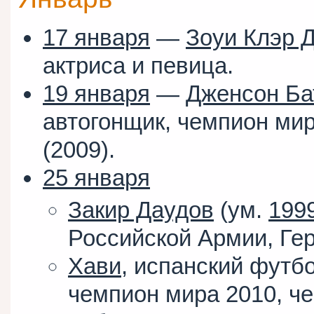
17 января
—
Зоуи Клэр 
актриса и певица.
19 января
—
Дженсон Ба
автогонщик, чемпион ми
(2009).
25 января
Закир Даудов
(ум.
199
Российской Армии, Ге
Хави
, испанский футб
чемпион мира 2010, ч