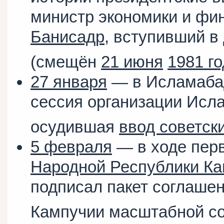
министр экономики и фи
Банисадр
, вступивший в
(смещён
21 июня
1981 г
27 января
— в Исламабад
сессия организации Исл
осудившая
ввод советск
5 февраля
— в ходе перв
Народной Республики К
подписал пакет соглаше
Кампучии масштабной с