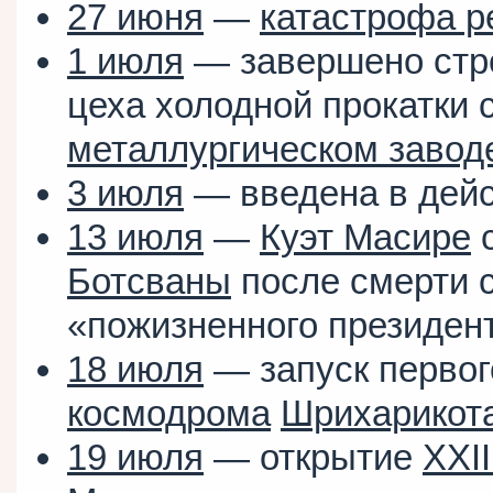
27 июня
—
катастрофа ре
1 июля
— завершено стро
цеха холодной прокатки 
металлургическом завод
3 июля
— введена в дей
13 июля
—
Куэт Масире
с
Ботсваны
после смерти 
«пожизненного президен
18 июля
— запуск перво
космодрома
Шрихарикот
19 июля
— открытие
XXI