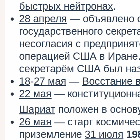
быстрых нейтронах
.
28 апреля
— объявлено о
государственного секрет
несогласия с предприня
операцией США в Иране
секретарём США был наз
18
-
27 мая
—
Восстание 
22 мая
— конституционн
Шариат
положен в основ
26 мая
— старт космичес
приземление
31 июля
19