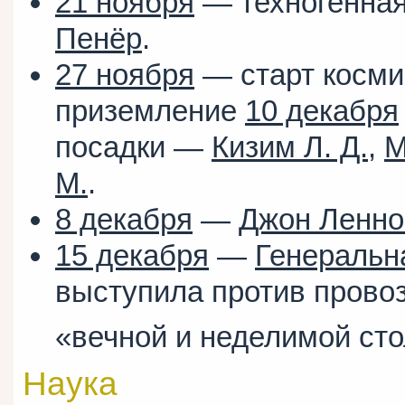
21 ноября
— техногенная
Пенёр
.
27 ноября
— старт косми
приземление
10 декабря
посадки —
Кизим Л. Д.
,
М
М.
.
8 декабря
—
Джон Ленно
15 декабря
—
Генеральн
выступила против пров
«вечной и неделимой ст
Наука