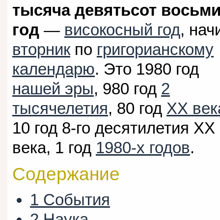
тысяча девятьсот восьм
год
—
високосный год
, на
вторник
по
григорианскому
календарю
. Это 1980 год
нашей эры
, 980 год
2
тысячелетия
, 80 год
XX век
10 год 8-го десятилетия XX
века, 1 год
1980-х годов
.
Содержание
1
События
2
Наука