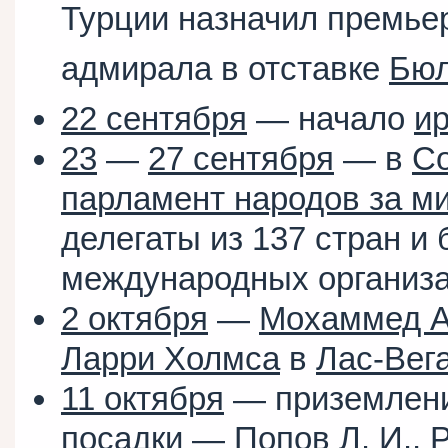
Турции назначил премье
адмирала в отставке
Бюл
22 сентября
— начало
и
23
—
27 сентября
— в
С
парламент народов за м
делегаты из 137 стран и 
международных организа
2 октября
—
Мохаммед 
Ларри Холмса
в
Лас-Вег
11 октября
— приземлен
посадки —
Попов Л. И.
,
Р