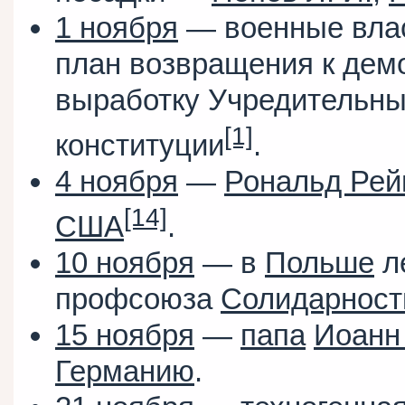
1 ноября
— военные влас
план возвращения к дем
выработку Учредительн
[1]
конституции
.
4 ноября
—
Рональд Рей
[14]
США
.
10 ноября
— в
Польше
л
профсоюза
Солидарност
15 ноября
—
папа
Иоанн 
Германию
.