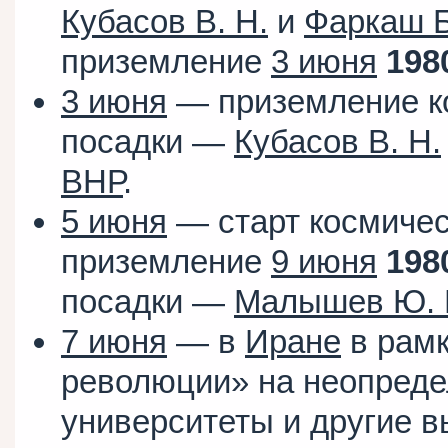
Кубасов В. Н.
и
Фаркаш Б
приземление
3 июня
198
3 июня
— приземление к
посадки —
Кубасов В. Н.
ВНР
.
5 июня
— старт космичес
приземление
9 июня
198
посадки —
Малышев Ю. 
7 июня
— в
Иране
в рамк
революции» на неопреде
университеты и другие 