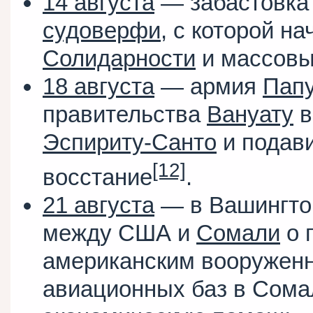
14 августа
— забастовка
судоверфи
, с которой н
Солидарности
и массовые
18 августа
— армия
Папу
правительства
Вануату
в
Эспириту-Санто
и подави
[12]
восстание
.
21 августа
— в Вашингто
между США и
Сомали
о 
американским вооружен
авиационных баз в Сома