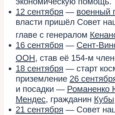
экономическую помощь.
12 сентября
—
военный 
власти пришёл Совет на
главе с генералом
Кенан
16 сентября
—
Сент-Вин
ООН
, став её 154-м чле
18 сентября
— старт кос
приземление
26 сентябр
и посадки —
Романенко 
Мендес
, гражданин
Кубы
21 сентября
— Совет нац