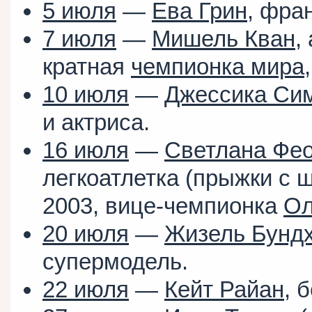
5 июля
—
Ева Грин
, фра
7 июля
—
Мишель Кван
,
кратная
чемпионка мира
10 июля
—
Джессика Си
и актриса.
16 июля
—
Светлана Фе
легкоатлетка (прыжки с 
2003, вице-чемпионка
Ол
20 июля
—
Жизель Бунд
супермодель.
22 июля
—
Кейт Райан
, 