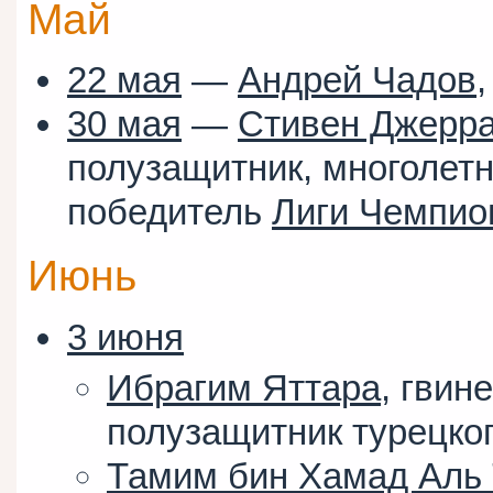
Май
22 мая
—
Андрей Чадов
30 мая
—
Стивен Джерр
полузащитник, многолетн
победитель
Лиги Чемпио
Июнь
3 июня
Ибрагим Яттара
, гвин
полузащитник турецког
Тамим бин Хамад Аль