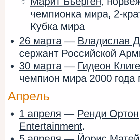
Марит Бьёрген
, норве
чемпионка мира, 2-кр
Кубка мира
26 марта
—
Владислав Д
сержант Российской Арм
30 марта
—
Гидеон Клиг
чемпион мира 2000 года 
Апрель
1 апреля
—
Ренди Ортон
Entertainment
.
5 апреля
—
Йорис Матей