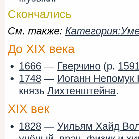
Скончались
См. также:
Категория:Уме
До XIX века
1666
—
Гверчино
(р.
159
1748
—
Иоганн Непомук 
князь
Лихтенштейна
.
XIX век
1828
—
Уильям Хайд Во
учёный, врач, физик и х