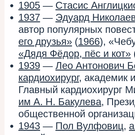
1905
—
Стасис Англицки
1937
—
Эдуард Николаев
автор популярных повес
его друзья»
(
1966
), «Чеб
«Дядя Фёдор, пёс и кот»
1939
—
Лео Антонович Б
кардиохирург
, академик
Главный кардиохирург М
им А. Н. Бакулева
, През
общественной организац
1943
—
Пол Вулфовиц
,
а