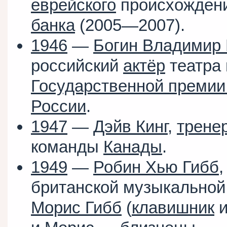
еврейского
происхождени
банка
(2005—2007).
1946
—
Богин Владимир 
российский
актёр
театра
Государственной преми
России
.
1947
—
Дэйв Кинг
,
трене
команды
Канады
.
1949
—
Робин Хью Гибб
,
британской музыкальной
Морис Гибб
(
клавишник