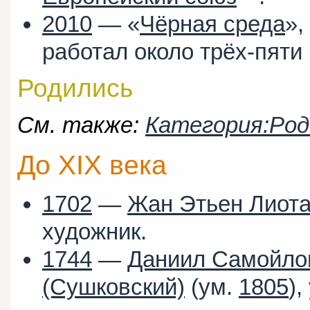
2010
— «
Чёрная среда
»,
работал около трёх-пяти 
Родились
См. также:
Категория:Род
До XIX века
1702
—
Жан Этьен Лиот
художник.
1744
—
Даниил Самойло
(Сушковский)
(ум.
1805
),