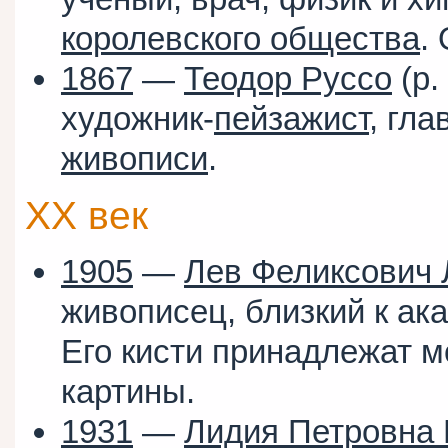
королевского общества
.
1867
—
Теодор Руссо
(р.
художник-
пейзажист
, гл
живописи
.
XX век
1905
—
Лев Феликсович 
живописец, близкий к ак
Его кисти принадлежат м
картины.
1931
—
Лидия Петровна