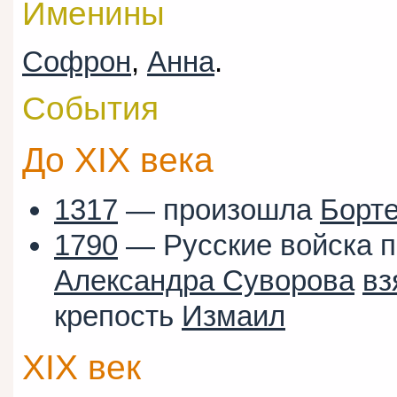
Именины
Софрон
,
Анна
.
События
До XIX века
1317
— произошла
Борте
1790
— Русские войска 
Александра Суворова
вз
крепость
Измаил
XIX век