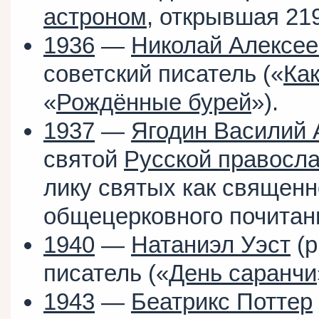
астроном
, открывшая 21
1936
—
Николай Алексее
советский писатель («
Как
«
Рождённые бурей
»).
1937
—
Ягодин Василий 
святой
Русской правосла
лику святых как священн
общецерковного почитан
1940
—
Натаниэл Уэст
(р
писатель («
День саранчи
1943
—
Беатрикс Поттер