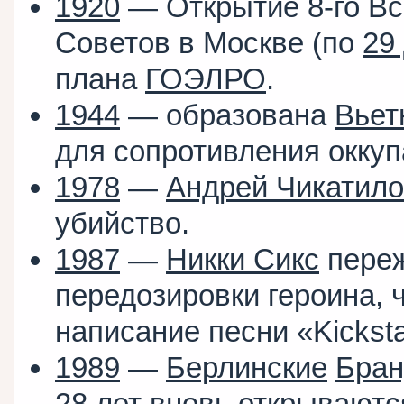
1920
— Открытие 8-го Вс
Советов в Москве (по
29
плана
ГОЭЛРО
.
1944
— образована
Вьет
для сопротивления окку
1978
—
Андрей Чикатило
убийство.
1987
—
Никки Сикс
переж
передозировки героина, 
написание песни «Kicksta
1989
—
Берлинские
Бран
28 лет вновь открываютс