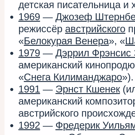
детская писательница и 
1969
—
Джозеф Штернбе
режиссёр
австрийского
п
«
Белокурая Венера
», «
Ш
1979
—
Дэррил Фрэнсис 
американский кинопродю
«
Снега Килиманджаро
»).
1991
—
Эрнст Кшенек
(ил
американский композитор
австрийского происхожд
1992
—
Фредерик Уилья