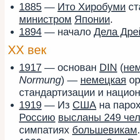
1885
—
Ито Хиробуми
ст
министром
Японии
.
1894
— начало
Дела Дре
XX век
1917
— основан
DIN
(
нем
Normung
) —
немецкая
ор
стандартизации и нацио
1919
— Из
США
на парох
Россию
высланы 249 чел
симпатиях
большевикам
.