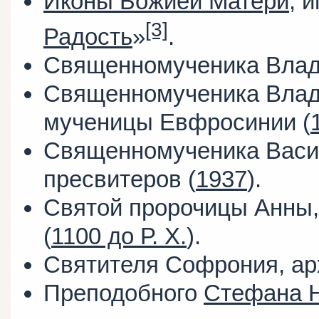
Иконы Божией Матери
, 
[3]
Радость
»
.
Священномученика Влад
Священномученика Влад
мученицы Евфросинии (
Священномученика Васи
пресвитеров (
1937
).
Святой пророчицы Анны
(
1100 до Р. Х.
).
Святителя Софрония, арх
Преподобного
Стефана 