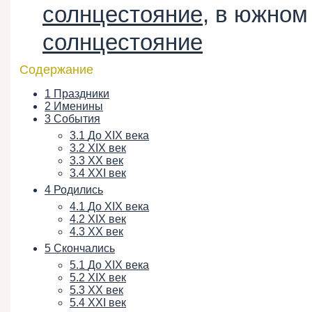
солнцестояние
, в южно
солнцестояние
Содержание
1
Праздники
2
Именины
3
События
3.1
До XIX века
3.2
XIX век
3.3
XX век
3.4
XXI век
4
Родились
4.1
До XIX века
4.2
XIX век
4.3
XX век
5
Скончались
5.1
До XIX века
5.2
XIX век
5.3
XX век
5.4
XXI век