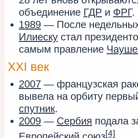
объединение
ГДР
и
ФРГ
.
1989
— После недельны
Илиеску
стал президент
самым правление
Чауше
XXI век
2007
— французская рак
вывела на орбиту первы
спутник
.
2009
—
Сербия
подала з
[4]
Европейский союз
.