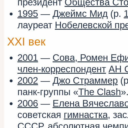
президент
Общества Сто
1995
—
Джеймс Мид
(р.
лауреат
Нобелевской пр
XXI век
2001
—
Сова, Ромен Еф
член-корреспондент
АН 
2002
—
Джо Страммер
(
панк-группы «
The Clash
»
2006
—
Елена Вячеслав
советская
гимнастка
, з
СССР
, абсолютная чемп