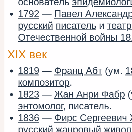
основатель
эпидемиолог
1792
—
Павел Александр
русский
писатель
и
теат
Отечественной войны 18
XIX век
1819
—
Франц Абт
(ум.
1
композитор
.
1823
—
Жан Анри Фабр
(
энтомолог
, писатель.
1836
—
Фирс Сергеевич
русский
жанровый живоп