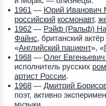
и Морис — близнецы.
1961
—
Юрий Иванович 
российский
космонавт
,
ж
1962
—
Рэйф (Ральф) На
Файнс
, британский актёр 
«
Английский пациент
», «
1968
—
Олег Евгеньевич
исполнитель русских
ром
артист России
.
1968
—
Дмитрий Борисо
поэт, активно эксперимен
музыки.