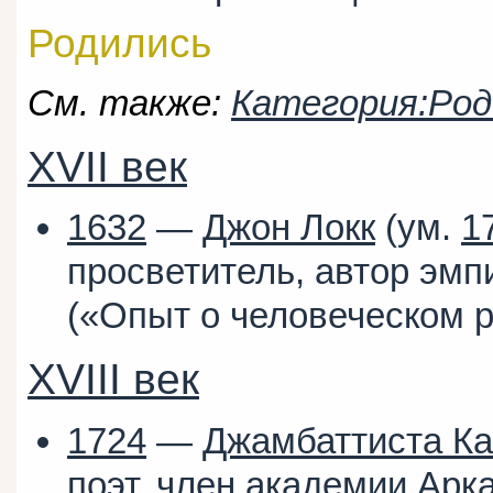
Родились
См. также:
Категория:Род
XVII век
1632
—
Джон Локк
(ум.
1
просветитель, автор эмп
(«Опыт о человеческом р
XVIII век
1724
—
Джамбаттиста Ка
поэт, член академии Арк