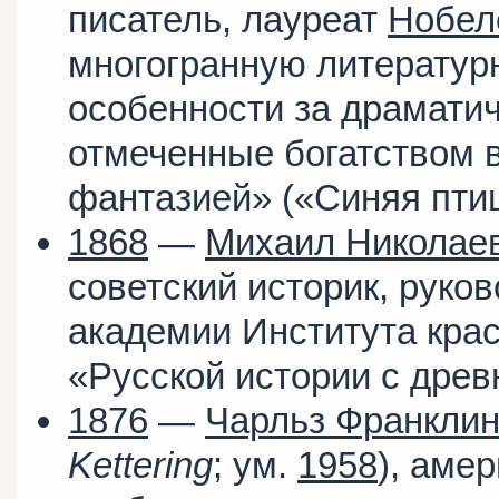
писатель, лауреат
Нобел
многогранную литератур
особенности за драматич
отмеченные богатством 
фантазией» («Синяя птиц
1868
—
Михаил Николае
советский историк, руко
академии Института кра
«Русской истории с дре
1876
—
Чарльз Франклин
Kettering
; ум.
1958
), аме