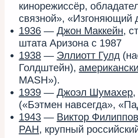
кинорежиссёр, обладате
связной», «Изгоняющий 
1936
—
Джон Маккейн
, 
штата Аризона с 1987
1938
—
Эллиотт Гулд
(на
Голдштейн),
американск
MASH»).
1939
—
Джоэл Шумахер
,
(«Бэтмен навсегда», «Па
1943
—
Виктор Филиппо
РАН
, крупный российски