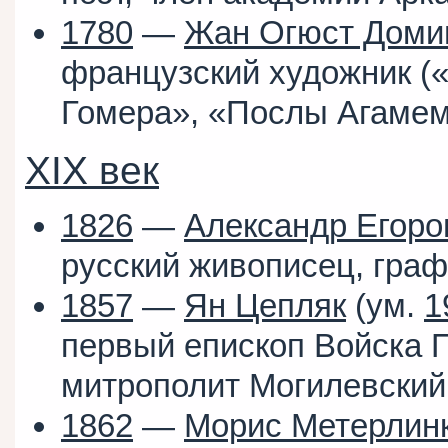
1780
—
Жан Огюст Доми
французский художник (
Гомера», «Послы Агамем
XIX век
1826
—
Александр Егоро
русский живописец, граф
1857
—
Ян Цепляк
(ум.
1
первый епископ Войска П
митрополит Могилевский
1862
—
Морис Метерлин