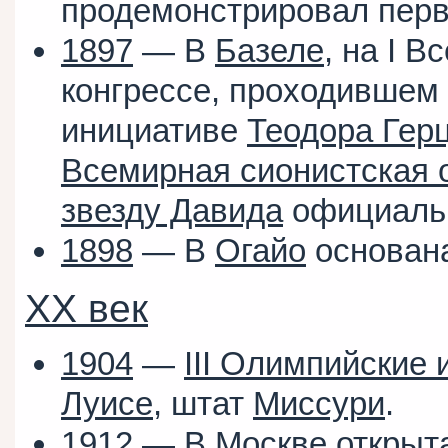
продемонстрировал пер
1897
— В
Базеле
, на I 
конгрессе, проходившем 
инициативе
Теодора Гер
Всемирная сионистская 
звезду Давида
официаль
1898
— В
Огайо
основана
XX век
1904
—
III Олимпийские 
Луисе
, штат
Миссури
.
1912
— В
Москве
открыт