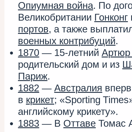
Опиумная война
. По до
Великобритании
Гонконг
портов
, а также выплати
военных контрибуций
.
1870
— 15-летний
Артюр
родительский дом и из
Ш
Париж
.
1882
—
Австралия
вперв
в
крикет
; «Sporting Time
английскому крикету».
1883
— В
Оттаве
Томас А