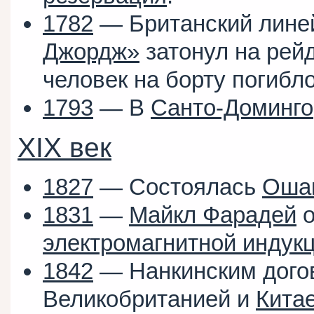
1782
— Британский лине
Джордж»
затонул на рей
человек на борту погибл
1793
— В
Санто-Доминго
XIX век
1827
— Состоялась
Ошак
1831
—
Майкл Фарадей
о
электромагнитной индук
1842
— Нанкинским дого
Великобританией и
Кита