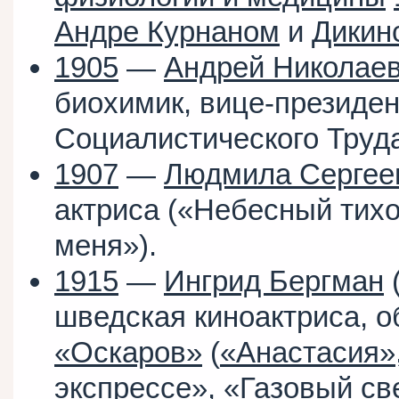
Андре Курнаном
и
Дикин
1905
—
Андрей Николаев
биохимик, вице-президе
Социалистического Труд
1907
—
Людмила Сергее
актриса («Небесный тих
меня»).
1915
—
Ингрид Бергман
шведская киноактриса, о
«Оскаров»
(
«Анастасия»
экспрессе»
,
«Газовый св