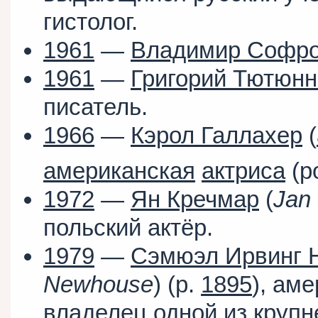
гистолог.
1961
—
Владимир Софро
1961
—
Григорий Тютюнн
писатель.
1966
—
Кэрол Галлахер
(
американская
актриса
(р
1972
—
Ян Кречмар
(
Jan
польский актёр.
1979
—
Сэмюэл Ирвинг 
Newhouse
) (р.
1895
), ам
владелец одной из крупн