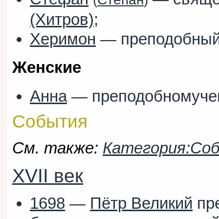
(Хитров)
;
Херимон
— преподобны
Женские
Анна
— преподобномуч
События
См. также:
Категория:Соб
XVII век
1698
—
Пётр Великий
пр