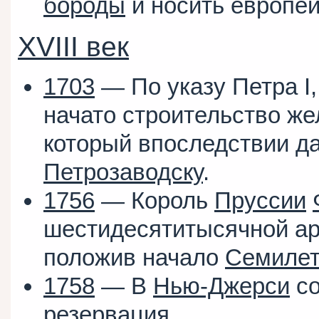
бороды
и носить европей
XVIII век
1703
— По указу Петра I,
начато строительство же
который впоследствии да
Петрозаводску
.
1756
— Король
Пруссии
шестидесятитысячной ар
положив начало
Семилет
1758
— В
Нью-Джерси
со
резервация
.