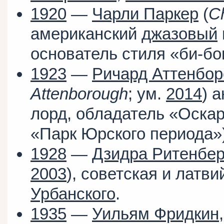
1920
—
Чарли Паркер
(
Ch
американский
джазовый
основатель стиля «би-бо
1923
—
Ричард Аттенбор
Attenborough
; ум.
2014
) 
лорд, обладатель «Оскар
«Парк Юрского периода»)
1928
—
Дзидра Ритенбер
2003
), советская и латв
Урбанского
.
1935
—
Уильям Фридкин