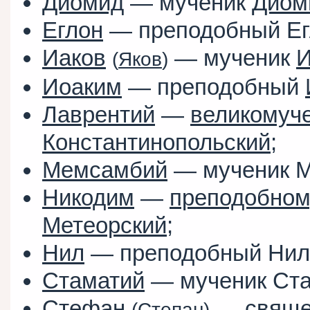
Диомид
— мученик
Диом
Еглон
— преподобный Ег
Иаков
— мученик
И
(
Яков
)
Иоаким
— преподобный
Лаврентий
—
великомуч
Константинопольский
;
Мемсамбий
— мученик 
Никодим
—
преподобном
Метеорский
;
Нил
— преподобный Нил 
Стаматий
— мученик Ста
Стефан
— свяще
(
Степан
)