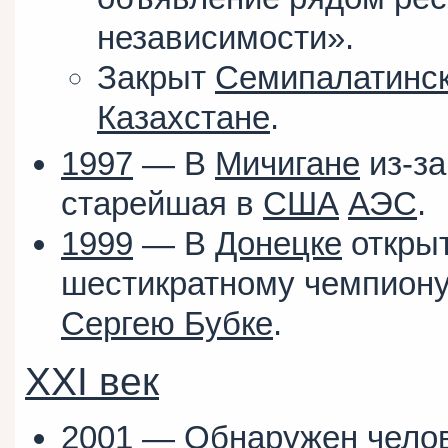
независимости».
Закрыт
Семипалатинск
Казахстане
.
1997
— В
Мичигане
из-за
старейшая в
США
АЭС
.
1999
— В
Донецке
откры
шестикратному чемпиону
Сергею Бубке
.
XXI век
2001
— Обнаружен чело