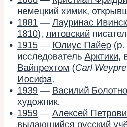
немецкий химик, открывш
1881
—
Лауринас Ивинск
1810
),
литовский
писател
1915
—
Юлиус Пайер
(р.
исследователь
Арктики
, 
Вайпрехтом
(
Carl Weypre
Иосифа
.
1939
—
Василий Болотн
художник.
1959
—
Алексей Петрови
выдающийся русский учё