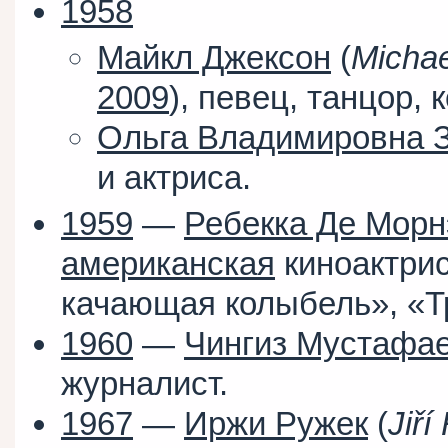
1958
Майкл Джексон
(
Micha
2009
), певец, танцор, 
Ольга Владимировна 
и актриса.
1959
—
Ребекка Де Морн
американская
киноактрис
качающая колыбель», «Т
1960
—
Чингиз Мустафа
журналист.
1967
—
Иржи Ружек
(
Jiří