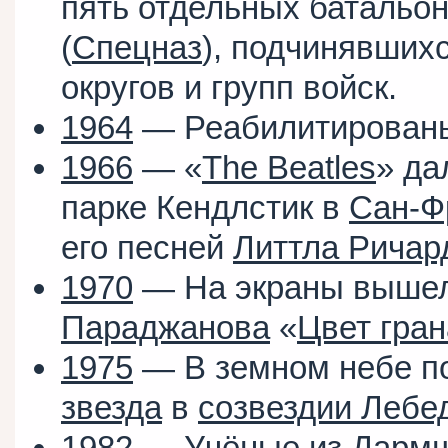
пять отдельных батальо
(
Спецназ
), подчинявши
округов и групп войск.
1964
— Реабилитирова
1966
— «
The Beatles
» да
парке Кендлстик в
Сан-Ф
его песней
Литтла Ричар
1970
— На экраны выше
Параджанова
«
Цвет гран
1975
— В земном небе п
звезда
в
созвездии Лебе
1982
— Учёные из
Дармш