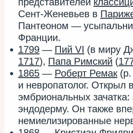
представителей
классиц
Сент-Женевьев в
Париж
Пантеоном — усыпальн
Франции.
1799
—
Пий VI
(в миру Д
1717
),
Папа Римский
(
17
1865
—
Роберт Ремак
(р
и невропатолог. Открыл 
эмбриональных зачатка: 
эндодерму. Он также вп
немиелизированные нерв
1868
—
Кристиан Фридр