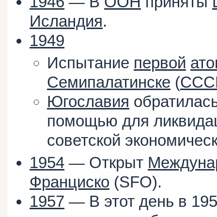
1946
— В
ООН
приняты
Исландия
.
1949
Испытание
первой
ат
Семипалатинске
(
ССС
Югославия
обратилась
помощью для ликвида
советской экономичес
1954
— Открыт
Междунар
Франциско
(SFO).
1957
— В этот день в 19