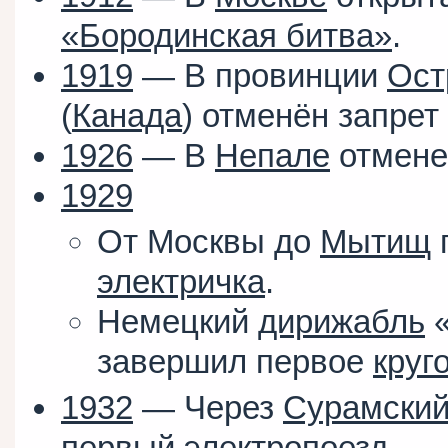
«Бородинская битва»
.
1919
— В провинции
Ост
(
Канада
) отменён запрет
1926
— В
Непале
отмене
1929
От Москвы до
Мытищ
электричка
.
Немецкий
дирижабль
завершил первое
круг
1932
— Через
Сурамский
первый электропоезд.