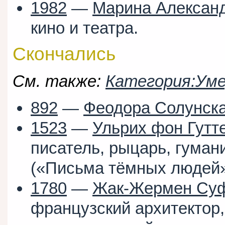
1982
—
Марина Алексан
кино и театра.
Скончались
См. также:
Категория:Уме
892
—
Феодора Солунск
1523
—
Ульрих фон Гутт
писатель, рыцарь, гуман
(«Письма тёмных людей»,
1780
—
Жак-Жермен Су
французский архитектор,