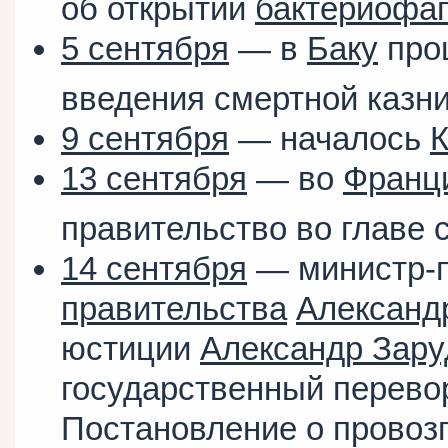
об открытии
бактериофа
5 сентября
— в
Баку
прош
введения смертной казни
9 сентября
— началось
К
13 сентября
— во
Франц
правительство во главе 
14 сентября
— министр-
правительства
Александ
юстиции
Александр Зар
государственный перевор
Постановление о провоз