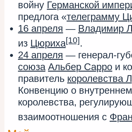
войну
Германской импер
предлога «
телеграмму 
16 апреля
—
Владимир 
[10]
из
Цюриха
.
24 апреля
— генерал-гу
союза
Альбер Сарро
и к
правитель
королевства Л
Конвенцию о внутренне
королевства, регулирую
взаимоотношения с
Фран