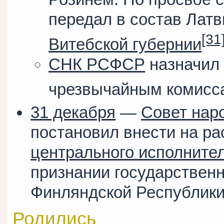
передал в состав Лат
[31
Витебской губернии
СНК РСФСР
назначил
чрезвычайным комис
31 декабря
—
Совет нар
постановил внести на р
центрального исполнител
признании государствен
Финляндской Республики
Родились