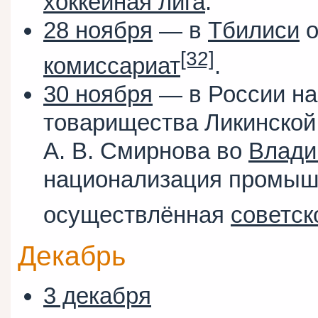
хоккейная лига
.
28 ноября
— в
Тбилиси
о
[32]
комиссариат
.
30 ноября
— в России на
товарищества Ликинско
А. В. Смирнова во
Влади
национализация промышл
осуществлённая
советск
Декабрь
3 декабря