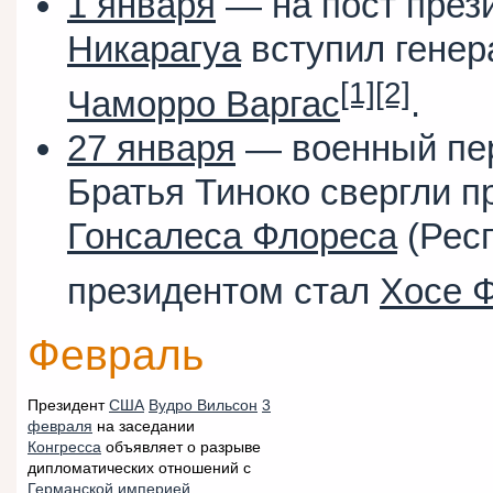
1 января
— на пост през
Никарагуа
вступил гене
[1]
[2]
Чаморро Варгас
.
27 января
— военный пе
Братья Тиноко свергли 
Гонсалеса Флореса
(Респ
президентом стал
Хосе 
Февраль
Президент
США
Вудро Вильсон
3
февраля
на заседании
Конгресса
объявляет о разрыве
дипломатических отношений с
Германской империей