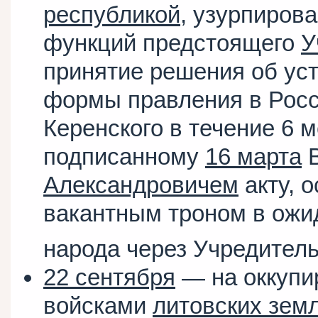
республикой
, узурпиров
функций предстоящего
У
принятие решения об уст
формы правления в Росси
Керенского в течение 6 
подписанному
16 марта
В
Александровичем
акту, 
вакантным троном в ожи
народа через Учредител
22 сентября
— на оккупи
войсками
литовских зем