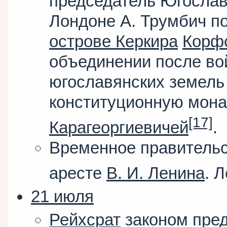
председатель Югослав
Лондоне А. Трумбич п
острове Керкира
Корф
объединении после во
югославянских земель
конституционную мона
[17]
Карагеоргиевичей
.
Временное правительс
аресте
В. И. Ленина
. 
21 июля
Рейхсрат
законом пред