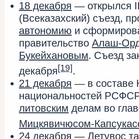
18 декабря
— открылся I
(Всеказахский) съезд, п
автономию
и сформиров
правительство
Алаш-Ор
Букейхановым
. Съезд за
[19]
декабря
.
21 декабря
— в составе 
национальностей РСФСР
литовским
делам во глав
Мицкявичюсом-Капсукас
24 декабря
—
Летувос т