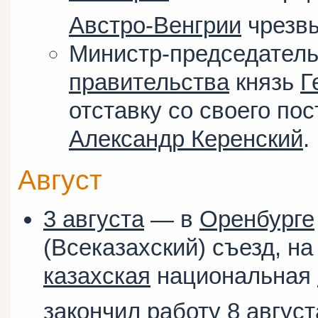
Австро-Венгрии
чрезв
Министр-председател
правительства
князь
Г
отставку со своего пос
Александр Керенский
.
Август
3 августа
— в
Оренбурге
(Всеказахский) съезд, н
казахская
национальная
закончил работу 8 август