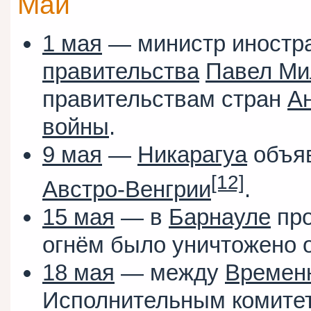
Май
1 мая
— министр иностр
правительства
Павел Ми
правительствам стран
А
войны
.
9 мая
—
Никарагуа
объя
[12]
Австро-Венгрии
.
15 мая
— в
Барнауле
про
огнём было уничтожено о
18 мая
— между
Времен
Исполнительным комит