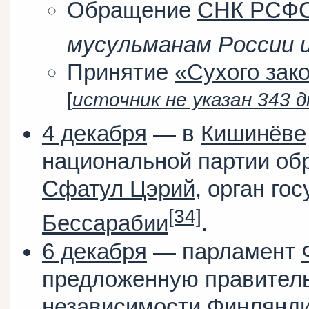
Обращение
СНК РСФ
мусульманам России 
Принятие
«Сухого зак
[
источник не указан 343 д
4 декабря
— в
Кишинёве
национальной партии об
Сфатул Цэрий
, орган го
[34]
Бессарабии
.
6 декабря
— парламент
предложенную правител
независимости Финлянд