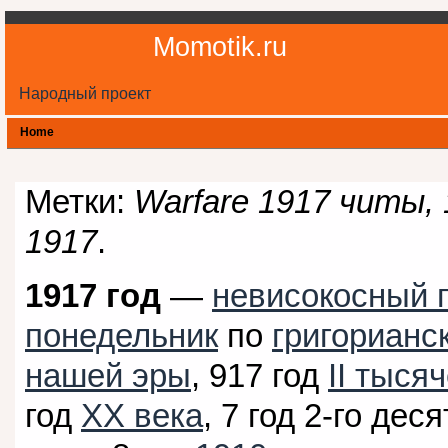
Momotik.ru
Народный проект
Home
Метки:
Warfare 1917 читы, 
1917
.
1917 год
—
невисокосный 
понедельник
по
григорианс
нашей эры
, 917 год
II тыся
год
XX века
, 7 год 2-го дес