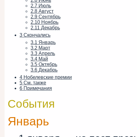
2.6
Июнь
2.7
Июль
2.8
Август
2.9
Сентябрь
2.10
Ноябрь
2.11
Декабрь
3
Скончались
3.1
Январь
3.2
Март
3.3
Апрель
3.4
Май
3.5
Октябрь
3.6
Декабрь
4
Нобелевские премии
5
См. также
6
Примечания
События
Январь