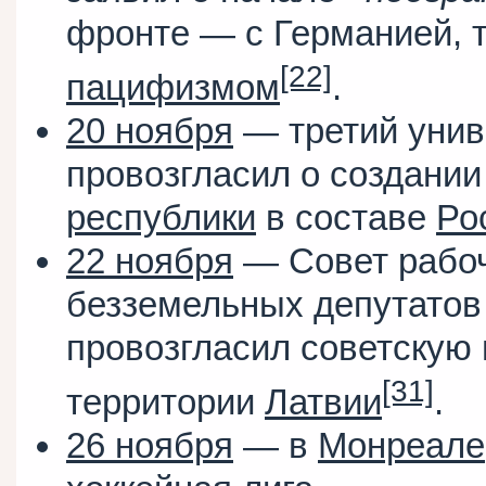
фронте — с Германией, т
[22]
пацифизмом
.
20 ноября
— третий уни
провозгласил о создани
республики
в составе
Ро
22 ноября
— Совет рабоч
безземельных депутатов
провозгласил советскую 
[31]
территории
Латвии
.
26 ноября
— в
Монреале