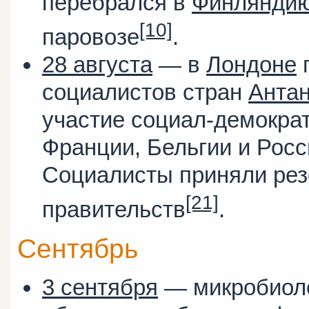
перебрался в
Финлянди
[10]
паровозе
.
28 августа
— в
Лондоне
социалистов стран
Анта
участие социал-демокра
Франции, Бельгии и Росс
Социалисты приняли рез
[21]
правительств
.
Сентябрь
3 сентября
— микробиоло