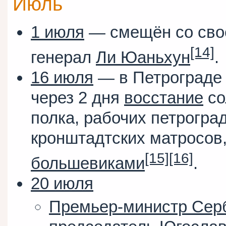
Июль
1 июля
— смещён со свое
[14]
генерал
Ли Юаньхун
.
16 июля
— в Петрограде 
через 2 дня
восстание
со
полка, рабочих петрогра
кронштадтских матросов
[15]
[16]
большевиками
.
20 июля
Премьер-министр Сер