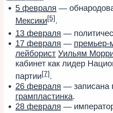
5 февраля
— обнародова
[5]
Мексики
.
13 февраля
— политичес
17 февраля
—
премьер-
лейборист
Уильям Морр
кабинет как лидер Наци
[7]
партии
.
26 февраля
— записана 
грампластинка
.
28 февраля
— императо