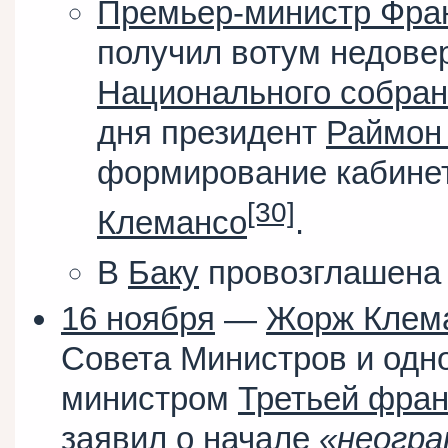
Премьер-министр Фра
получил вотум недовер
Национального собра
дня президент
Раймон
формирование кабине
[30]
Клемансо
.
В
Баку
провозглашена 
16 ноября
—
Жорж Клем
Совета Министров и од
министром
Третьей фран
заявил о начале
«неогра