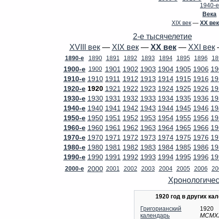
1940-е
Века
XIX век
—
XX век
2-е тысячелетие
XVIII век
—
XIX век
—
XX век
—
XXI век
1890-е
1890
1891
1892
1893
1894
1895
1896
18
1900-е
1901
1902
1903
1904
1905
1906
19
1900
1910-е
1910
1911
1912
1913
1914
1915
1916
19
1920-е
1920
1921
1922
1923
1924
1925
1926
19
1930-е
1930
1931
1932
1933
1934
1935
1936
19
1940-е
1940
1941
1942
1943
1944
1945
1946
19
1950-е
1950
1951
1952
1953
1954
1955
1956
19
1960-е
1960
1961
1962
1963
1964
1965
1966
19
1970-е
1970
1971
1972
1973
1974
1975
1976
19
1980-е
1980
1981
1982
1983
1984
1985
1986
19
1990-е
1990
1991
1992
1993
1994
1995
1996
19
2000
2000-е
2001
2002
2003
2004
2005
2006
20
Хронологичес
1920 год в других ка
Григорианский
1920
календарь
MCMX