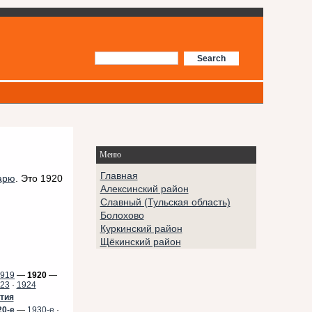
Меню
Главная
арю
. Это 1920
Алексинский район
Славный (Тульская область)
Болохово
Куркинский район
Щёкинский район
919
—
1920
—
23
·
1924
тия
20-е
—
1930-е
·