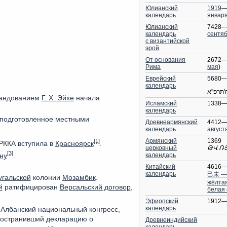
Юлианский
1919
—
календарь
январ
Юлианский
7428—
календарь
сентя
с византийской
эрой
От основания
2672—
Рима
мая
)
Еврейский
5680—
календарь
'תרפ"א
андованием
Г. Х. Эйхе
начала
Исламский
1338—
календарь
 подготовленное местными
Древнеармянский
4412—
календарь
август
Армянский
1369
[1]
РККА вступила в
Красноярск
.
церковный
ԹՎ Ռ
[3]
календарь
ну
.
Китайский
4616—
календарь
己未 —
угальской
колонии
Мозамбик
.
жёлта
й
ратифицирован
Версальский договор
,
белая
Эфиопский
1912—
календарь
Албанский национальный конгресс,
остранивший декларацию о
Древнеиндийский
календарь