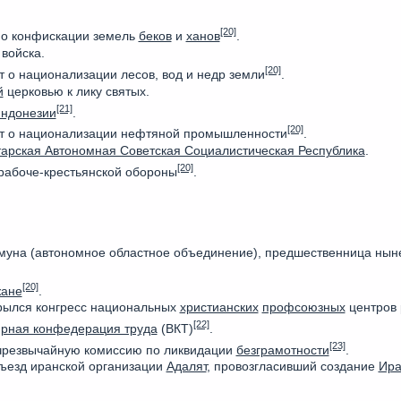
[20]
 о конфискации земель
беков
и
ханов
.
войска.
[20]
т о национализации лесов, вод и недр земли
.
й
церковью к лику святых.
[21]
Индонезии
.
[20]
т о национализации нефтяной промышленности
.
тарская Автономная Советская Социалистическая Республика
.
[20]
абоче-крестьянской обороны
.
муна (автономное областное объединение), предшественница ны
[20]
жане
.
рылся конгресс национальных
христианских
профсоюзных
центров 
[22]
рная конфедерация труда
(ВКТ)
.
[23]
чрезвычайную комиссию по ликвидации
безграмотности
.
ъезд иранской организации
Адалят
, провозгласивший создание
Ира