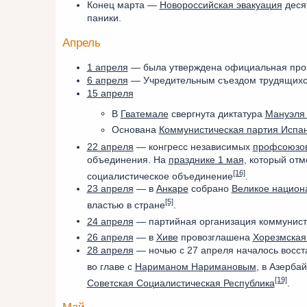
Конец марта —
Новороссийская эвакуация
деся
паники.
Апрель
1 апреля
— была утверждена официальная пр
6 апреля
— Учредительным съездом трудящихс
15 апреля
В
Гватемале
свергнута диктатура
Мануэля
Основана
Коммунистическая партия Испа
22 апреля
— конгресс независимых
профсоюзо
объединения. На
празднике 1 мая
, который от
[16]
социалистическое объединение
.
23 апреля
— в
Анкаре
собрано
Великое национ
[5]
властью в стране
.
24 апреля
— партийная организация коммунис
26 апреля
— в
Хиве
провозглашена
Хорезмская
28 апреля
— ночью с 27 апреля началось восст
во главе с
Нариманом Наримановым
, в Азерба
[19]
Советская Социалистическая Республика
.