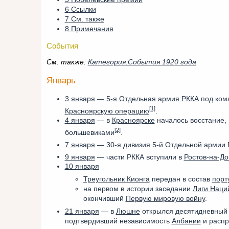
6
Ссылки
7
См. также
8
Примечания
События
См. также:
Категория:События 1920 года
Январь
3 января
—
5-я Отдельная армия РККА
под ком
[1]
Красноярскую операцию
.
4 января
— в
Красноярске
началось восстание,
[2]
большевиками
.
7 января
— 30-я дивизия 5-й Отдельной армии 
9 января
— части РККА вступили в
Ростов-на-До
10 января
Треугольник Кионга
передан в состав
порт
на первом в истории заседании
Лиги Наци
окончивший
Первую мировую войну
.
21 января
— в
Люшне
открылся десятидневный 
подтвердивший независимость
Албании
и распр