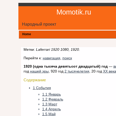
Momotik.ru
Народный проект
Home
Метки:
Laferrari 1920 1080, 1920
.
Перейти к:
навигация
,
поиск
1920 (одна тысяча девятьсот двадцатый) год
—
в
год
нашей эры
, 920 год
2 тысячелетия
, 20 год
XX век
Содержание
1
События
1.1
Январь
1.2
Февраль
1.3
Март
1.4
Апрель
1.5
Май