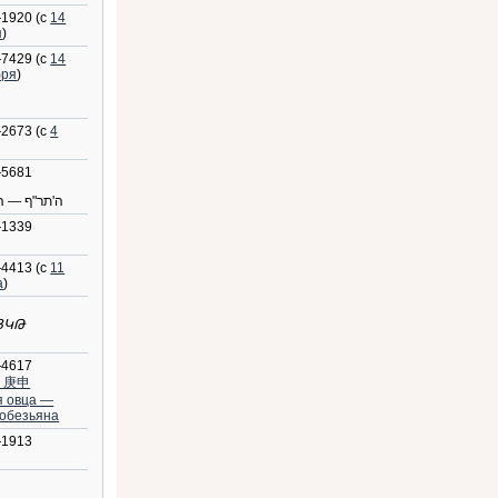
1920 (с
14
я
)
7429 (с
14
бря
)
2673 (с
4
5681
ה'תר"ף — ה
1339
4413 (с
11
а
)
ՅԿԹ
4617
 庚申
я овца —
 обезьяна
1913