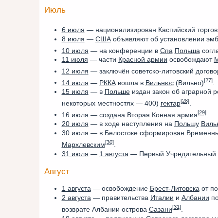
Июль
6 июля
— национализирован Каспийский торго
8 июля
—
США
объявляют об установлении эмб
10 июля
— на конференции в
Спа
Польша
согла
11 июля
— части
Красной армии
освобождают
М
12 июля
— заключён советско-литовский догов
[27]
14 июля
—
РККА
вошла в
Вильнюс
(Вильно)
.
15 июля
— в
Польше
издан закон об аграрной 
[28]
некоторых местностях — 400)
гектар
.
[29]
16 июля
— создана
Вторая Конная армия
.
20 июля
— в ходе наступления на
Польшу
Виль
30 июля
— в
Белостоке
сформирован
Временны
[30]
Мархлевским
.
31 июля
—
1 августа
— Первый Учредительный
Август
1 августа
— освобождение
Брест-Литовска
от по
2 августа
— правительства
Италии
и
Албании
по
[31]
возврате Албании острова
Сазани
.