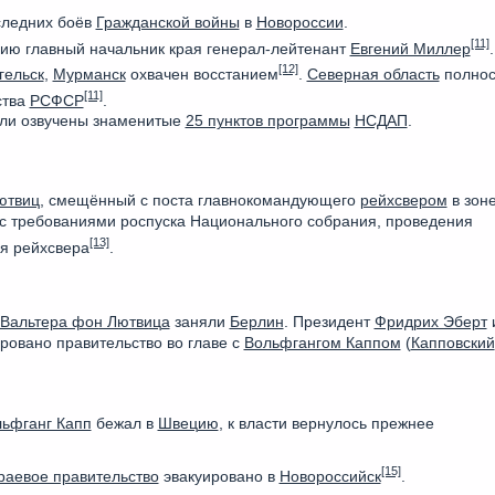
следних боёв
Гражданской войны
в
Новороссии
.
[11]
ию главный начальник края генерал-лейтенант
Евгений Миллер
.
[12]
гельск
,
Мурманск
охвачен восстанием
.
Северная область
полнос
[11]
ства
РСФСР
.
ли озвучены знаменитые
25 пунктов программы
НСДАП
.
ютвиц
, смещённый с поста главнокомандующего
рейхсвером
в зон
 с требованиями роспуска Национального собрания, проведения
[13]
ия рейхсвера
.
Вальтера фон Лютвица
заняли
Берлин
. Президент
Фридрих Эберт
ровано правительство во главе с
Вольфгангом Каппом
(
Капповский
ьфганг Капп
бежал в
Швецию
, к власти вернулось прежнее
[15]
раевое правительство
эвакуировано в
Новороссийск
.