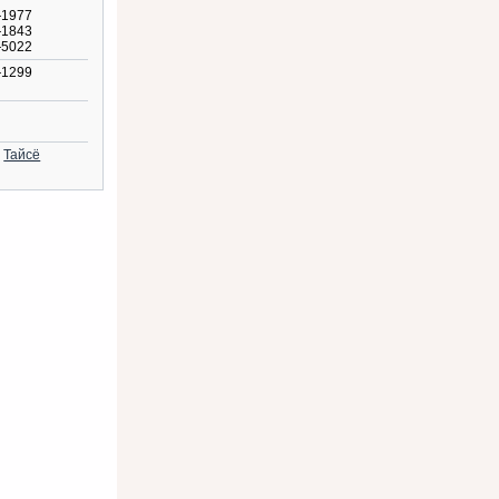
1977
1843
5022
1299
д
Тайсё