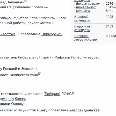
[4]
 над Албанией
.
-
Викрам-самват
1976—
нял
Национальный обет
—
-
Шака самват
1842—
-
Кали-юга
5021—
Иранский
1298—
сеобщей трудовой повинности»
— всё
календарь
оянной работы, привлекается к
Буддийский
2463
календарь
ивостоке
. Образование
Приморской
Японское
9-й го
летосчисление
ставитель Либеральной партии
Рафаэль Лопес Гутьеррес
.
 Россией и Эстонией.
[7]
власть хивинского хана
.
крестьянской инспекции (
Рабкрин
) РСФСР.
адмирал
Колчак
.
тавили
Одессу
.
жанских коммунистов в
Баку
образована
Азербайджанская