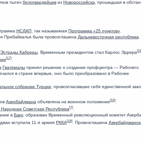
тков тысяч
белогвардейцев
из
Новороссийска
, прошедшая в обстан
ограмма
НСДАП
, так называемая
Программа «25 пунктов»
.
я Прибайкалья была провозглашена
Дальневосточная республика
.
[16
 Эстрады Кабреры
. Временным президентом стал Карлос Эррера
[17]
нии
.
в
Гватемалы
принял решение о создании профцентра — Рабочего
мечался в стране впервые, оно было преобразовано в Рабочее
альное собрание Турции
, провозгласившее себя единственной зак
[10]
тов
Азербайджана
объявлена на военном положении
.
[7]
 Народная Советская Республика
.
ание в
Баку
, образован Временный революционный комитет Азерб
[18]
йджан вступила 11-я армия
РККА
. Провозглашена
Азербайджанск