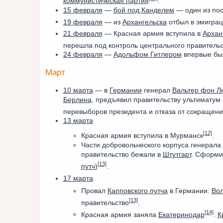
коммунистическая партия
.
15 февраля
—
бой под Канделем
— один из по
19 февраля
— из
Архангельска
отбыл в эмиграц
21 февраля
— Красная армия вступила в
Архан
перешла под контроль центрального правитель
24 февраля
—
Адольфом Гитлером
впервые бы
Март
10 марта
— в
Германии
генерал
Вальтер фон Л
Берлина
, предъявил правительству ультиматум
перевыборов президента и отказа от сокращен
13 марта
[12]
Красная армия вступила в Мурманск
.
Части добровольческого корпуса генерала
правительство бежали в
Штутгарт
. Сформи
[13]
путч
)
.
17 марта
Провал
Капповского путча
в Германии.
Вол
[13]
правительство
.
[14]
Красная армия заняла
Екатеринодар
.
К