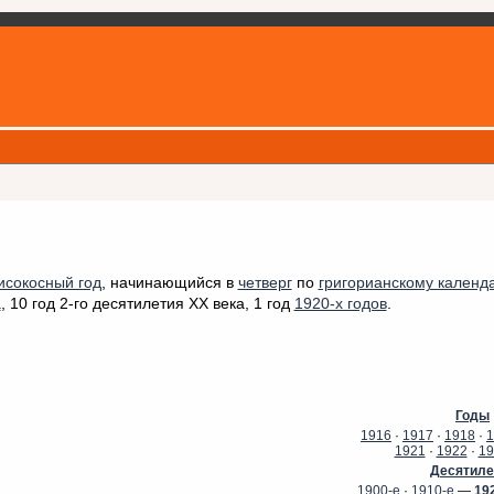
исокосный год
, начинающийся в
четверг
по
григорианскому календ
а
, 10 год 2-го десятилетия XX века, 1 год
1920-х годов
.
Годы
1916
·
1917
·
1918
·
1
1921
·
1922
·
19
Десятиле
1900-е
·
1910-е
—
19