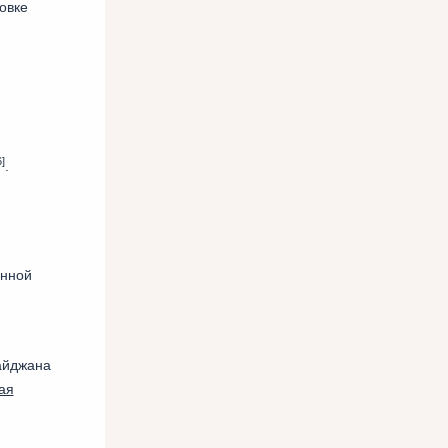
овке
]
.
онной
айджана
ая