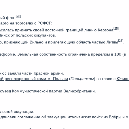
[20]
вый флот
.
арго на торговлю с
РСФСР
.
[25]
силась признать своей восточной границей
линию Керзона
.
инск
от польских оккупантов.
[26]
ор, признающий
Вильно
и прилегающую область частью
Литвы
.
реформе. Земельная собственность ограничена пределом в 180 (в
нюс
заняли части Красной армии.
й революционный комитет Польши
(
Польревком
) во главе с
Юлиа
 съезд
Коммунистической партии Великобритании
.
льской оккупации.
дписали соглашение об эвакуации итальянских войск из
Влёры
и о