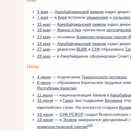
Май
5 мая
—
Азербайджанский
ревком
издал декрет
7 мая
— в
Киев
вступили
украинские
и
польские
15 мая
—
Азербайджанский
ревком
издал декре
16 мая
—
Жанна д’Арк
причислена
католическо
23 мая
— основана
Коммунистическая партия 
24 мая
—
Азербайджанский
ревком
издал декре
27 мая
— декретом
ВЦИК
и
СНК
образована
Та
28 мая
— в Азербайджане сформирован Совет р
Июнь
4 июня
— подписание
Трианонского договора
.
8 июня
— образована Карельская трудовая ком
Республики Карелия
.
11 июня
— национализация банков в
Азербайд
15 июня
— в
Гааге
при поддержке
Ватикана
отк
европейских стран. На конгрессе создана
Всеми
19 июня
—
СНК РСФСР
создал Всероссийскую 
24 июня
— в
Энзели
завершился двухдневный с
[24]
коммунистической партии
.