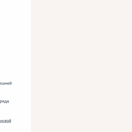
нешней
ряда
нской