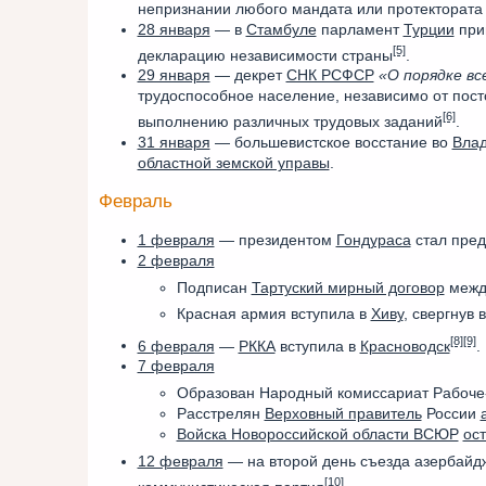
непризнании любого мандата или протектората
28 января
— в
Стамбуле
парламент
Турции
при
[5]
декларацию независимости страны
.
29 января
— декрет
СНК РСФСР
«О порядке в
трудоспособное население, независимо от пост
[6]
выполнению различных трудовых заданий
.
31 января
— большевистское восстание во
Влад
областной земской управы
.
Февраль
1 февраля
— президентом
Гондураса
стал пред
2 февраля
Подписан
Тартуский мирный договор
между
Красная армия вступила в
Хиву
, свергнув 
[8]
[9]
6 февраля
—
РККА
вступила в
Красноводск
.
7 февраля
Образован Народный комиссариат Рабоче-
Расстрелян
Верховный правитель
России
Войска Новороссийской области ВСЮР
ос
12 февраля
— на второй день съезда азербайд
[10]