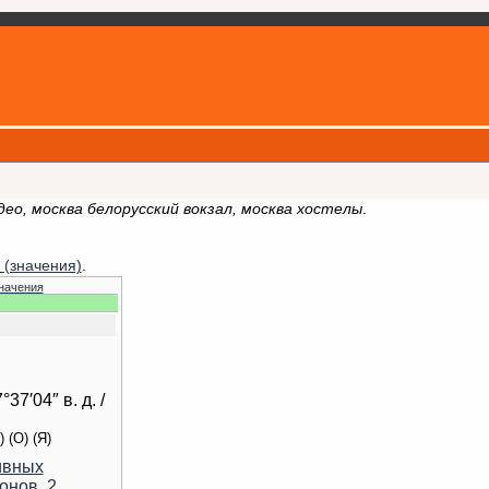
идео, москва белорусский вокзал, москва хостелы
.
 (значения)
.
начения
°37′04″ в. д.
/
)
(O)
(Я)
ивных
онов, 2