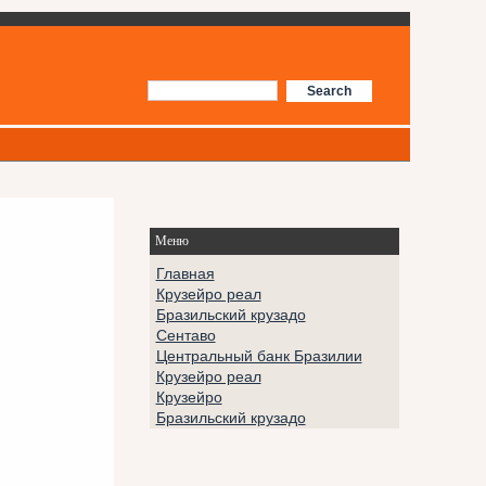
Меню
Главная
Крузейро реал
Бразильский крузадо
Сентаво
Центральный банк Бразилии
Крузейро реал
Крузейро
Бразильский крузадо