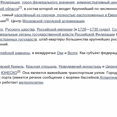
 Федерации
,
город федерального значения
,
административный цен
[7]
ой области
, в состав которой не входит. Крупнейший по численно
), самый
населённый из городов, полностью расположенных в Евро
[8]
ния
. Центр
Московской городской агломерации
.
го
,
Русского царства
,
Российской империи
(в
1728
—
1730 годах
),
Со
еральные органы государственной власти Российской Федерации
(
остранных государств
, штаб-квартиры большинства крупнейших рос
ений.
опейской равнины
, в междуречье
Оки
и
Волги
. Как субъект федерац
вский Кремль
,
Красная площадь
,
Новодевичий монастырь
и
Церко
[9]
ЮНЕСКО
. Она является важнейшим транспортным узлом. Горо
х порта (имеется речное сообщение с морями бассейнов
Атлантиче
е работает
метрополитен
.