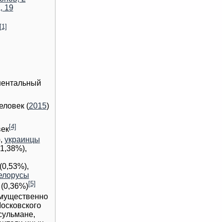
, 19
[1]
нентальный
еловек (
2015
)
[4]
ек
),
украинцы
1,38%),
(0,53%),
елорусы
[5]
(0,36%)
имущественно
осковского
сульмане,