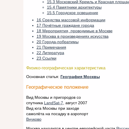
15.3
Московский Кремль и Красная площа
15.4
Памятники архитектуры
15.5
Городское освещение
16
Средства массовой информации
17
Почётные граждане города
18
Мероприятия, проводимые в Москве
19
Москва в произведениях искусства
20
Города-побратимы
21
Примечания
22
Литература
23
Ссылки
Физико-географическая характеристика
Основная статья:
География Москвы
Географическое положение
Вид Москвы и пригородов со
спутника
LandSat-7
, август 2007
Вид юга Москвы при заходе
самолёта на посадку в аэропорт
Внуково
Москва находится в центре европейской части
Росси