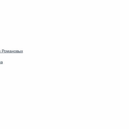
и Романовых
на