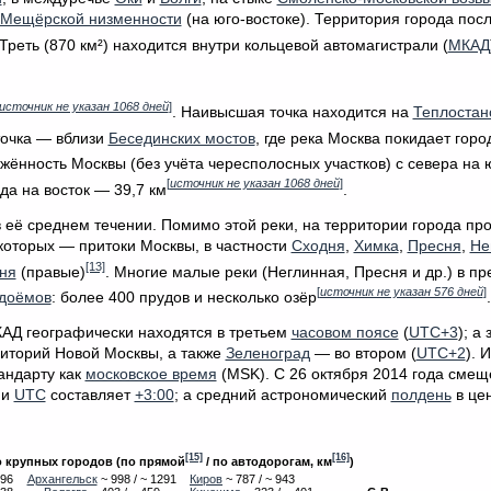
Мещёрской низменности
(на юго-востоке). Территория города пос
 Треть (870 км²) находится внутри кольцевой автомагистрали (
МКАД
источник не указан 1068 дней
]
. Наивысшая точка находится на
Теплостан
точка — вблизи
Бесединских мостов
, где река Москва покидает горо
яжённость Москвы (без учёта чересполосных участков) с севера на 
[
источник не указан 1068 дней
]
да на восток — 39,7 км
.
 её среднем течении. Помимо этой реки, на территории города про
 которых — притоки Москвы, в частности
Сходня
,
Химка
,
Пресня
,
Не
[13]
ня
(правые)
. Многие малые реки (Неглинная, Пресня и др.) в пр
[
источник не указан 576 дней
]
одоёмов
: более 400 прудов и несколько озёр
.
КАД географически находятся в третьем
часовом поясе
(
UTC+3
); а
риторий Новой Москвы, а также
Зеленоград
— во втором (
UTC+2
). 
андарту как
московское время
(MSK). С 26 октября 2014 года сме
ни
UTC
составляет
+3:00
; а средний астрономический
полдень
в це
[15]
[16]
о крупных городов (по прямой
/ по автодорогам, км
)
696
Архангельск
~ 998 / ~ 1291
Киров
~ 787 / ~ 943