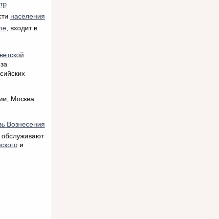
тр
сти
населения
пе
, входит в
ветской
за
сийских
ии, Москва
вь Вознесения
д обслуживают
ского
и