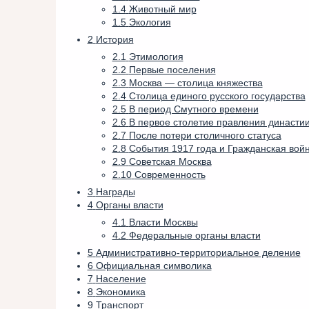
1.4
Животный мир
1.5
Экология
2
История
2.1
Этимология
2.2
Первые поселения
2.3
Москва — столица княжества
2.4
Столица единого русского государства
2.5
В период Смутного времени
2.6
В первое столетие правления династи
2.7
После потери столичного статуса
2.8
События 1917 года и Гражданская вой
2.9
Советская Москва
2.10
Современность
3
Награды
4
Органы власти
4.1
Власти Москвы
4.2
Федеральные органы власти
5
Административно-территориальное деление
6
Официальная символика
7
Население
8
Экономика
9
Транспорт