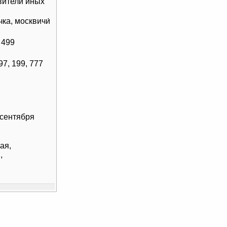
вители иных
чка, москвичи́
 499
197, 199, 777
 сентября
ая,
,