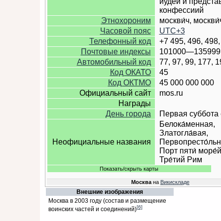
иудеи и предста
конфессиий
Этнохороним
москви́ч, москви́
Часовой пояс
UTC+3
Телефонный код
+7 495, 496, 498,
Почтовые индексы
101000—135999
Автомобильный код
77, 97, 99, 177, 
Код ОКАТО
45
Код ОКТМО
45 000 000 000
Официальный сайт
mos.ru
Награды
День города
Первая суббота
Белока́менная,
Златогла́вая,
Неофициальные названия
Первопресто́льн
Порт пяти́ море́й
Тре́тий Рим
Показать/скрыть карты
Москва
на
Викискладе
Внешние изображения
Москва в 2003 году (состав и размещение
[6]
воинских частей и соединений)