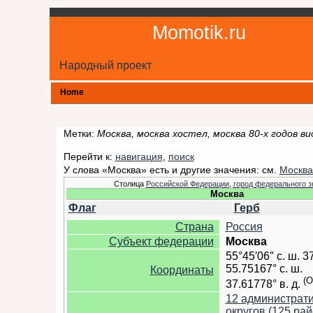
Momotik.ru
Народный проект
Home
Метки:
Москва, москва хостел, москва 80-х годов в
Перейти к:
навигация
,
поиск
У слова «Москва» есть и другие значения: см.
Москва
Столица
Российской Федерации
,
город федерального з
Москва
Флаг
Герб
Страна
Россия
Субъект федерации
Москва
55°45′06″ с. ш.
37
55.75167° с. ш.
Координаты
(O
37.61778° в. д.
12 администрат
округов (125 рай