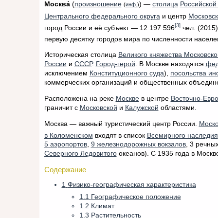
Москва́
(
произношение
) —
столица
Российской
(
инф.
)
Центрального федерального округа
и центр
Московск
[3]
город России и её субъект — 12 197 596
чел. (2015
первую десятку городов мира по численности населе
Историческая столица
Великого княжества Московско
России
и
СССР
.
Город-герой
. В Москве находятся
фед
исключением
Конституционного суда
),
посольства ин
коммерческих организаций и общественных объедин
Расположена на реке
Москве
в центре
Восточно-Евр
граничит с
Московской
и
Калужской
областями.
Москва — важный туристический центр России.
Моско
в Коломенском
входят в список
Всемирного наследия
5 аэропортов
,
9 железнодорожных вокзалов
, 3 речны
Северного Ледовитого
океанов). С 1935 года в Москв
Содержание
1
Физико-географическая характеристика
1.1
Географическое положение
1.2
Климат
1.3
Растительность