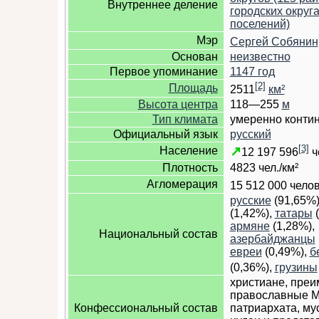
Внутреннее деление
городских округа
поселений)
Мэр
Сергей Собянин
Основан
неизвестно
Первое упоминание
1147 год
[2]
Площадь
2511
км²
Высота центра
118—255
м
Тип климата
умеренно конти
Официальный язык
русский
[3]
↗
Население
12 197 596
ч
Плотность
4823 чел./км²
Агломерация
15 512 000
челов
русские
(91,65%
(1,42%),
татары
(
армяне
(1,28%),
Национальный состав
азербайджанцы
евреи
(0,49%),
б
(0,36%),
грузины
христиане, пре
православные М
Конфессиональный состав
патриархата, му