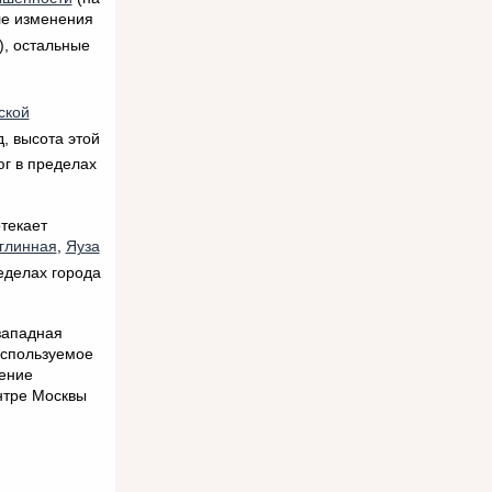
ле изменения
), остальные
ской
д, высота этой
юг в пределах
текает
глинная
,
Яуза
еделах города
 западная
Используемое
щение
нтре Москвы