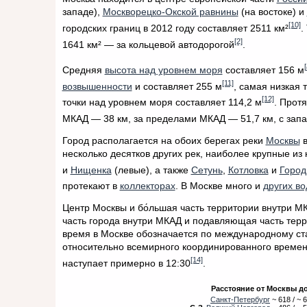
западе),
Москворецко-Окской равнины
(на востоке) и
[10]
городских границ в 2012 году составляет 2511 км²
.
[2]
1641 км² — за кольцевой автодорогой
.
[
Средняя
высота над уровнем моря
составляет 156 м
[11]
возвышенности
и составляет 255 м
, самая низкая 
[12]
точки над уровнем моря составляет 114,2 м
. Прот
МКАД — 38 км, за пределами МКАД — 51,7 км, с запа
Город располагается на обоих берегах реки
Москвы
в
несколько десятков других рек, наиболее крупные из
и
Нищенка
(левые), а также
Сетунь
,
Котловка
и
Город
протекают в
коллекторах
. В Москве много и
других в
Центр Москвы и бо́льшая часть территории внутри М
часть города внутри МКАД и подавляющая часть тер
время в Москве обозначается по международному ст
относительно всемирного координированного време
[14]
наступает примерно в 12:30
.
Расстояние от Москвы д
Санкт-Петербург
~ 618 / ~ 